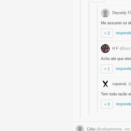
Deywidy Fi
Me assustei só d
responde
+ 2
H F
@fucci
Acho até que ele
responde
+ 1
xaparraL
@
Tem toda razão e
responde
+ 0
Célio
@celiopimenta
- em