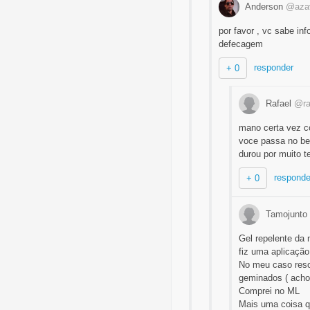
Anderson
@azav
por favor , vc sabe i
defecagem
responder
+ 0
Rafael
@ra
mano certa vez c
voce passa no be
durou por muito 
responde
+ 0
Tamojunto
Gel repelente da
fiz uma aplicação
No meu caso resol
geminados ( acho
Comprei no ML
Mais uma coisa q