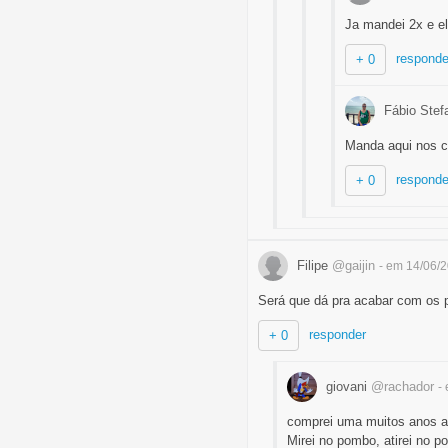
Ja mandei 2x e el
responde
+ 0
Fábio Stef
Manda aqui nos c
responde
+ 0
Filipe
@gaijin
- em 14/06/
Será que dá pra acabar com os
responder
+ 0
giovani
@rachador
-
comprei uma muitos anos at
Mirei no pombo, atirei no 