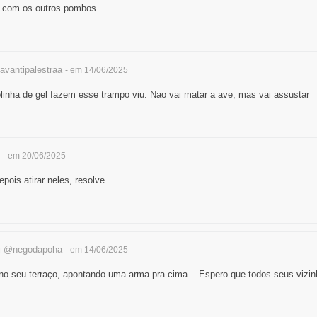
 com os outros pombos.
vantipalestraa
- em 14/06/2025
linha de gel fazem esse trampo viu. Nao vai matar a ave, mas vai assustar
- em 20/06/2025
epois atirar neles, resolve.
i
@negodapoha
- em 14/06/2025
no seu terraço, apontando uma arma pra cima... Espero que todos seus vizi