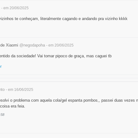
- em 20/06/2025
vizinhos te conheçam, literalmente cagando e andando pra vizinho kkkk
a de Xiaomi
@negodapoha
- em 20/06/2025
entido da sociedade! Vai tomar pipoco de graça, mas caguei tb
r
nto
- em 16/06/2025
esolvi o problema com aquela cola/gel espanta pombos,, passei duas vezes 
coisa era feia.
:58