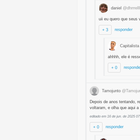
daniel
@dhrrrelll
uii eu quero que seus 
responder
+ 3
Capitalist
ahhhh, ele é ress
responde
+ 0
Tamojunto
@Tamoju
Depois de anos tentando, r
voltaram, e olha que aqui a 
editado em 16 de jun. de 2025 07
responder
+ 0