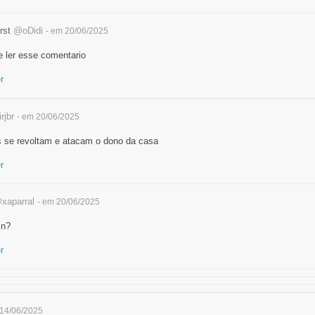
rst
@oDidi
- em 20/06/2025
e ler esse comentario
r
rjbr
- em 20/06/2025
s se revoltam e atacam o dono da casa
r
xaparral
- em 20/06/2025
in?
r
 14/06/2025