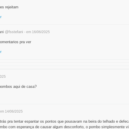
es rejeitam
r
ani
@fsstefani
- em 16/06/2025
omentarios pra ver
r
2025
 pombos aqui de casa?
 em 14/06/2025
rás pra tentar espantar os pontos que pousavam na beira do telhado e defe
pombo com esperança de causar algum desconforto, o pombo simplesmente vi