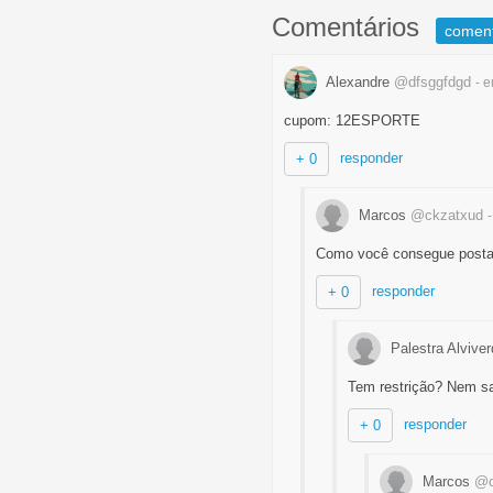
Comentários
comen
Alexandre
@dfsggfdgd
- 
cupom: 12ESPORTE
responder
+ 0
Marcos
@ckzatxud
Como você consegue postar
responder
+ 0
Palestra Alvive
Tem restrição? Nem sa
responder
+ 0
Marcos
@c