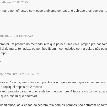
atti
- em 16/06/2025
nformar o nome? estou com esse problema em casa, é sobrado e os pombos ta
faelroza
- em 16/06/2025
omprei um produto no mercado livre que parece uma cola. proprio pra passar
iral do muro, telhado... os pombos ficam incomodados com a cola e não pou
tempo
r
@Tamojunto
- em 16/06/2025
 marca Rogama, não intoxica o pombo, é um gel grudento que causa desconfor
 e repliquei depois de 2 meses.
veu, produto barato e que rende bem, eu comprei 4 tubos e o vizinho fez a 
 que é assim que escreve).
ue fizemos, as 4 casas colocaram tela para os pombos não entrarem no forro