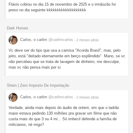
Flávio cobrou no dia 15 de novembro de 2025 e o irmãozão foi
preso no dia seguinte kkkkkkkkkkkkkkkkkkk
Dark Horses
Carlos, o carlim
@carlimcarlos
- 2 meses
atrás
Vc deve ser do tipo que usa a camisa "Acorda Brasil", mas, pelo
jeito, está "deitado eternamente em berço esplêndido". Mano, se vc
não percebeu que se trata de lavagem de dinheiro, me desculpe,
mas vc não pensa mais por si.
Shein | Zero Imposto De Importação
Carlos, o carlim
@carlimcarlos
- 2 meses
atrás
Verdade, ainda mais depois do áudio de ontem, em que o ladrão
maior estava pedindo 130 milhões pra gravar um filme que não
custa mais do que 3 ou 4 mi... Só imbecil defende a família de
milicianos, né migo?