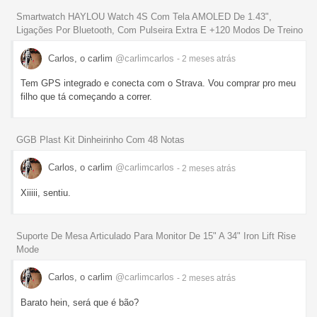
Smartwatch HAYLOU Watch 4S Com Tela AMOLED De 1.43",
Ligações Por Bluetooth, Com Pulseira Extra E +120 Modos De Treino
Carlos, o carlim
@carlimcarlos
- 2 meses
atrás
Tem GPS integrado e conecta com o Strava. Vou comprar pro meu
filho que tá começando a correr.
GGB Plast Kit Dinheirinho Com 48 Notas
Carlos, o carlim
@carlimcarlos
- 2 meses
atrás
Xiiiii, sentiu.
Suporte De Mesa Articulado Para Monitor De 15" A 34" Iron Lift Rise
Mode
Carlos, o carlim
@carlimcarlos
- 2 meses
atrás
Barato hein, será que é bão?