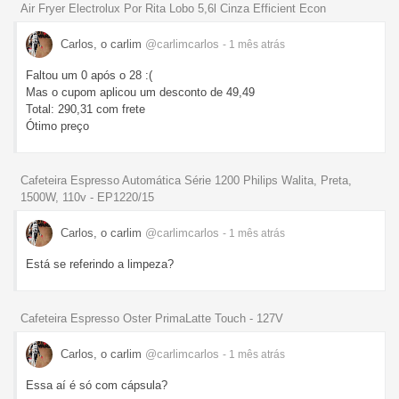
Air Fryer Electrolux Por Rita Lobo 5,6l Cinza Efficient Econ
Carlos, o carlim
@carlimcarlos
- 1 mês
atrás
Faltou um 0 após o 28 :(
Mas o cupom aplicou um desconto de 49,49
Total: 290,31 com frete
Ótimo preço
Cafeteira Espresso Automática Série 1200 Philips Walita, Preta,
1500W, 110v - EP1220/15
Carlos, o carlim
@carlimcarlos
- 1 mês
atrás
Está se referindo a limpeza?
Cafeteira Espresso Oster PrimaLatte Touch - 127V
Carlos, o carlim
@carlimcarlos
- 1 mês
atrás
Essa aí é só com cápsula?