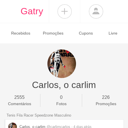
Gatry
Recebidos
Promoções
Cupons
Livre
Carlos, o carlim
2555
0
226
Comentários
Fotos
Promoções
Tenis Fila Racer Speedzone Masculino
Carlos, o carlim
@carlimcarlos
- 4 dias
atrás