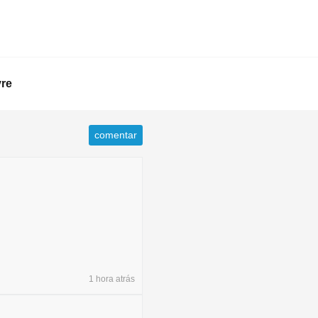
vre
comentar
1 hora
atrás