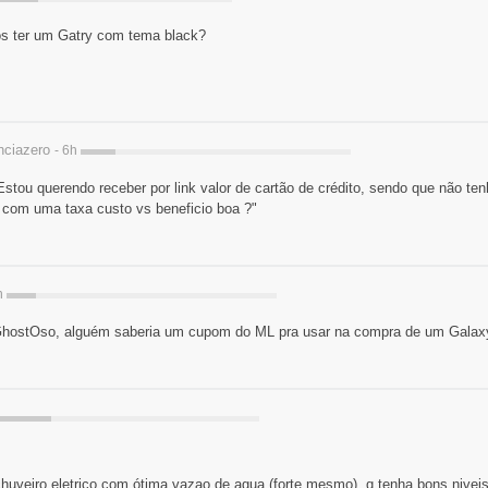
 ter um Gatry com tema black?
nciazero
- 6h
stou querendo receber por link valor de cartão de crédito, sendo que não 
 com uma taxa custo vs beneficio boa ?"
h
GhostOso, alguém saberia um cupom do ML pra usar na compra de um Galaxy
huveiro eletrico com ótima vazao de agua (forte mesmo), q tenha bons nivei