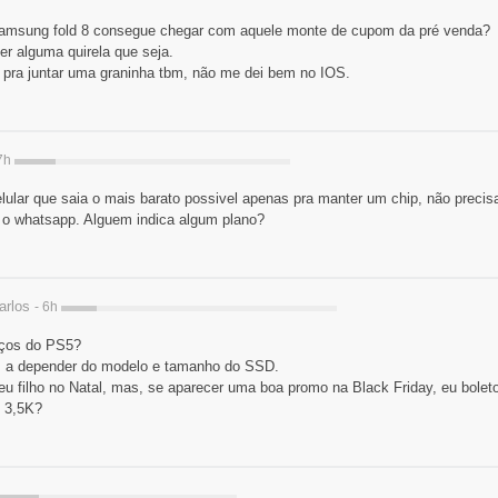
samsung fold 8 consegue chegar com aquele monte de cupom da pré venda?
r alguma quirela que seja.
pra juntar uma graninha tbm, não me dei bem no IOS.
 7h
lular que saia o mais barato possivel apenas pra manter um chip, não precisa
o whatsapp. Alguem indica algum plano?
arlos
- 6h
ços do PS5?
K, a depender do modelo e tamanho do SSD.
u filho no Natal, mas, se aparecer uma boa promo na Black Friday, eu boleto
- 3,5K?