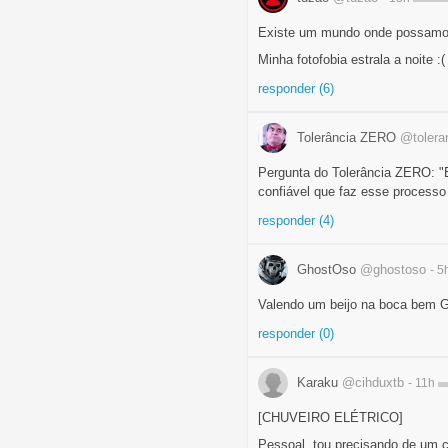
Existe um mundo onde possamos
Minha fotofobia estrala a noite :(
responder (6)
Tolerância ZERO
@tolera
Pergunta do Tolerância ZERO: "E
confiável que faz esse processo
responder (4)
GhostOso
@ghostoso
- 5
Valendo um beijo na boca bem 
responder (0)
Karaku
@cihduxtb
- 11h
[CHUVEIRO ELÉTRICO]
Pessoal, tou precisando de um c