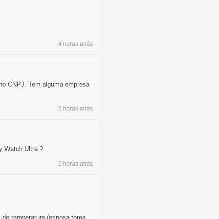
4 horas
atrás
tenho CNPJ. Tem alguma empresa
5 horas
atrás
 Watch Ultra ?
5 horas
atrás
s de temperatura (esposa toma