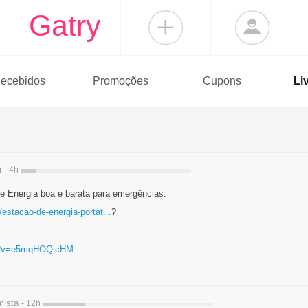
Gatry
ecebidos
Promoções
Cupons
Li
i
- 4h
e Energia boa e barata para emergências:
estacao-de-energia-portat...
?
ch?v=e5mqHOQicHM
ista
- 12h