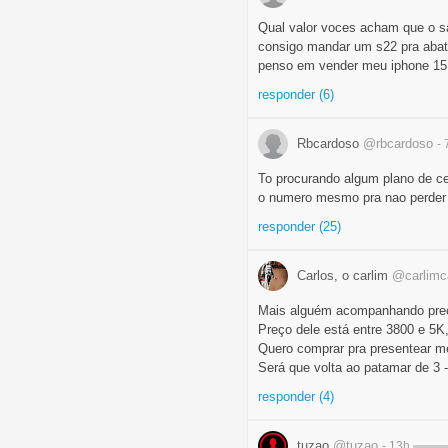
Qual valor voces acham que o 
consigo mandar um s22 pra abate
penso em vender meu iphone 15 
responder (6)
Rbcardoso
@rbcardoso
-
To procurando algum plano de ce
o numero mesmo pra nao perder 
responder (25)
Carlos, o carlim
@carlimc
Mais alguém acompanhando pre
Preço dele está entre 3800 e 5
Quero comprar pra presentear me
Será que volta ao patamar de 3 
responder (4)
tuzao
@tuzao
- 13h