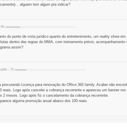
camente)... alguem tem algum pra indicar?
- 9h
anto do ponto de vista jurídico quanto do entretenimento, um reality show e
lutas dentro das regras do MMA, com treinamento prévio, acompanhamento 
ograma assim?
sado
- 7h
va procurando Licença para renovação do Office 365 family. Acabei não encon
60 reais. Logo após cancelei a cobrança recorrente e apareceu um banner m
ses 2 meses. Logo após fiz o cancelamento da cobrança recorrente.
arece alguma promoção anual abaixo dos 100 reais.