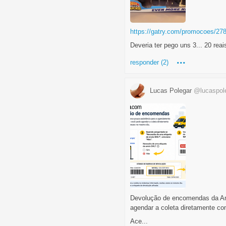
https://gatry.com/promocoes/27
Deveria ter pego uns 3... 20 rea
...
responder (2)
Lucas Polegar
@lucaspol
Devolução de encomendas da Am
agendar a coleta diretamente c
Ace...