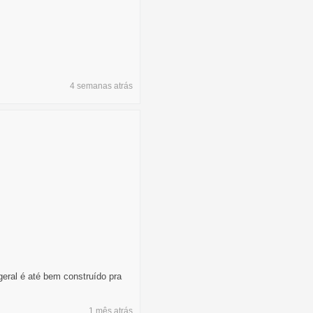
4 semanas
atrás
geral é até bem construído pra
1 mês
atrás