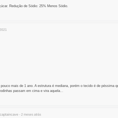
çúcar. Redução de Sódio: 25% Menos Sódio.
/2021
 mais de 1 ano. A estrutura é mediana, porém o tecido é de péssima qual
odinhas passam em cima e vira aquela...
aptaincave
- 2 meses
atrás