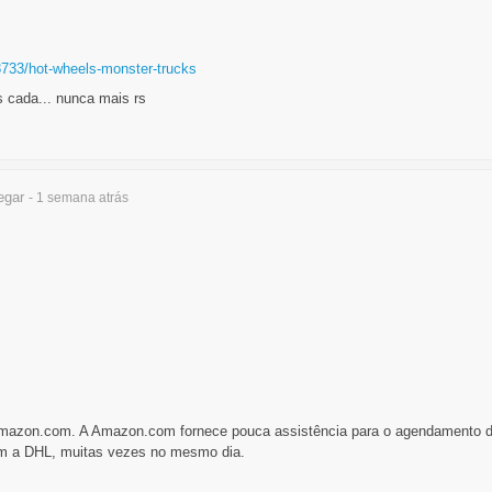
8733/hot-wheels-monster-trucks
is cada... nunca mais rs
egar
- 1 semana
atrás
azon.com. A Amazon.com fornece pouca assistência para o agendamento d
om a DHL, muitas vezes no mesmo dia.