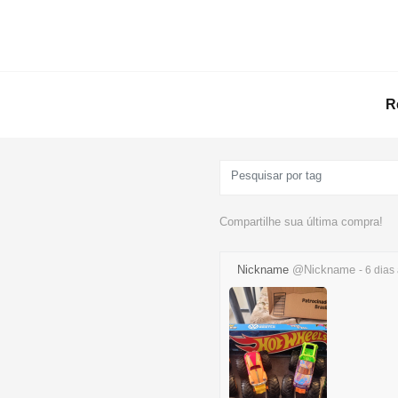
R
Compartilhe sua última compra!
Nickname
@Nickname
- 6 dias