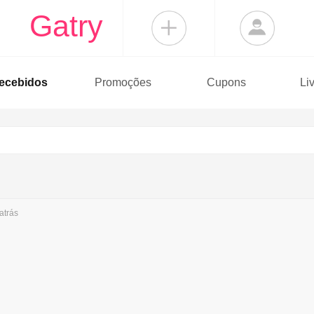
Gatry
ecebidos
Promoções
Cupons
Li
atrás