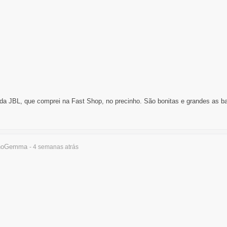
a JBL, que comprei na Fast Shop, no precinho. São bonitas e grandes as ba
anoGemma
- 4 semanas
atrás