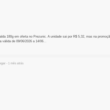
lda 180g em oferta no Prezunic. A unidade sai por R$ 5,32, mas na promoçã
 válida de 09/06/2026 a 14/06...
egar
- 1 mês
atrás