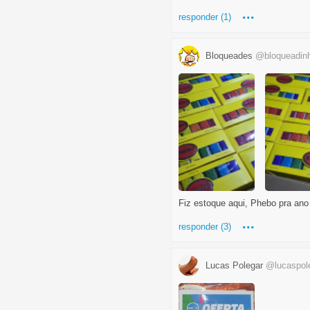
...
responder (1)
Bloqueades
@bloqueadin
Fiz estoque aqui, Phebo pra ano
...
responder (3)
Lucas Polegar
@lucaspol