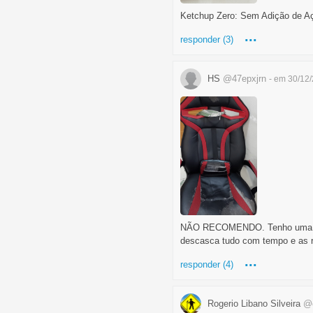
Ketchup Zero: Sem Adição de A
...
responder (3)
HS
@47epxjrn
- em 30/12
NÃO RECOMENDO. Tenho uma pouco
descasca tudo com tempo e as r
...
responder (4)
Rogerio Libano Silveira
@c