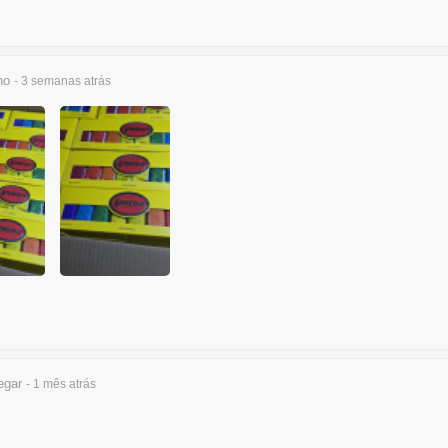
ho
- 3 semanas
atrás
egar
- 1 mês
atrás