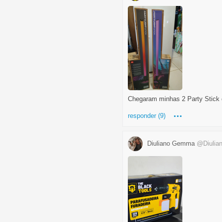
Chegaram minhas 2 Party Stick d
...
responder (9)
Diuliano Gemma
@Diuli