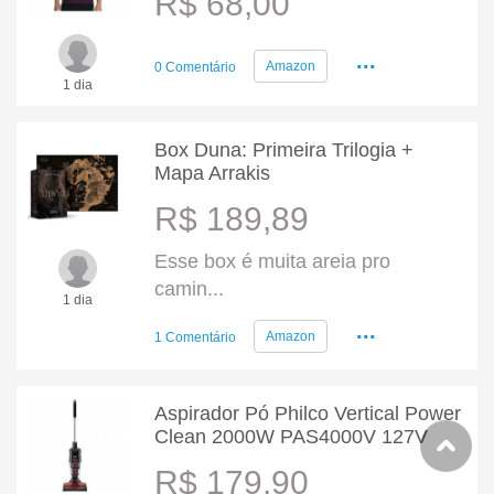
R$ 68,00
...
Amazon
0 Comentário
1 dia
Box Duna: Primeira Trilogia +
Mapa Arrakis
R$ 189,89
Esse box é muita areia pro
camin...
1 dia
...
Amazon
1 Comentário
Aspirador Pó Philco Vertical Power
Clean 2000W PAS4000V 127V
R$ 179,90