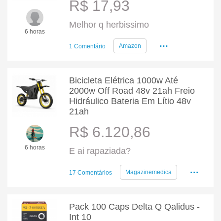
R$ 17,93
Melhor q herbissimo
6 horas
...
Amazon
1 Comentário
Bicicleta Elétrica 1000w Até
2000w Off Road 48v 21ah Freio
Hidráulico Bateria Em Lítio 48v
21ah
R$ 6.120,86
6 horas
E ai rapaziada?
...
Magazinemedica
17 Comentários
Pack 100 Caps Delta Q Qalidus -
Int 10