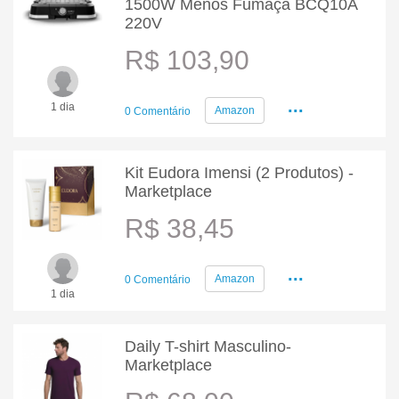
1500W Menos Fumaça BCQ10A
220V
R$ 103,90
...
1 dia
Amazon
0 Comentário
Kit Eudora Imensi (2 Produtos) -
Marketplace
R$ 38,45
...
Amazon
0 Comentário
1 dia
Daily T-shirt Masculino-
Marketplace