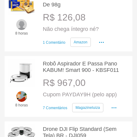
De 98g
R$ 126,08
Não chega íntegro né?
8 horas
...
Amazon
1 Comentário
Robô Aspirador E Passa Pano
KABUM! Smart 900 - KBSF011
R$ 967,00
Cupom PAYDAY9H (pelo app)
...
8 horas
Magazineluiza
7 Comentários
Drone DJI Flip Standard (Sem
Tela) BR - DJI059