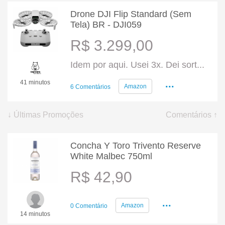
Drone DJI Flip Standard (Sem
Tela) BR - DJI059
R$ 3.299,00
Idem por aqui. Usei 3x. Dei sort...
...
41 minutos
Amazon
6 Comentários
↓ Últimas Promoções
Comentários ↑
Concha Y Toro Trivento Reserve
White Malbec 750ml
R$ 42,90
...
Amazon
0 Comentário
14 minutos