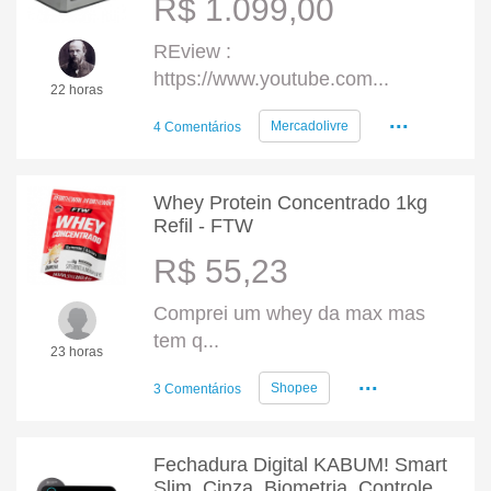
R$ 1.099,00
REview :
https://www.youtube.com...
22 horas
...
Mercadolivre
4 Comentários
Whey Protein Concentrado 1kg
Refil - FTW
R$ 55,23
Comprei um whey da max mas
tem q...
23 horas
...
Shopee
3 Comentários
Fechadura Digital KABUM! Smart
Slim, Cinza, Biometria, Controle