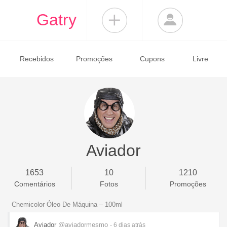
Gatry
Recebidos
Promoções
Cupons
Livre
Aviador
1653
10
1210
Comentários
Fotos
Promoções
Chemicolor Óleo De Máquina – 100ml
Aviador
@aviadormesmo
- 6 dias
atrás