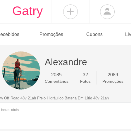
Gatry
ecebidos
Promoções
Cupons
Li
Alexandre
2085
32
2089
Comentários
Fotos
Promoções
0w Off Road 48v 21ah Freio Hidráulico Bateria Em Lítio 48v 21ah
5 horas
atrás