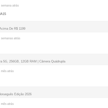
1 semana
atrás
MA15
Acima De R$ 1199
2 semanas
atrás
s
tra 5G, 256GB, 12GB RAM | Câmera Quádrupla
1 mês
atrás
Norueguês Edição 2026
1 mês
atrás