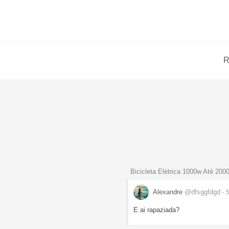
R
Bicicleta Elétrica 1000w Até 200
Alexandre
@dfsggfdgd
- 
E ai rapaziada?