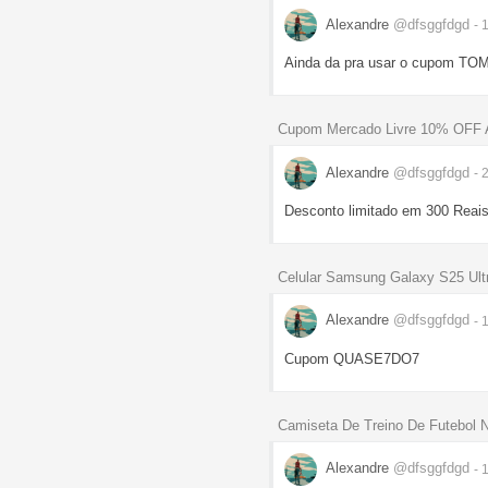
Alexandre
@dfsggfdgd
- 
Ainda da pra usar o cupom TO
Cupom Mercado Livre 10% OFF 
Alexandre
@dfsggfdgd
- 
Desconto limitado em 300 Reai
Celular Samsung Galaxy S25 Ul
Alexandre
@dfsggfdgd
- 
Cupom QUASE7DO7
Camiseta De Treino De Futebol 
Alexandre
@dfsggfdgd
- 