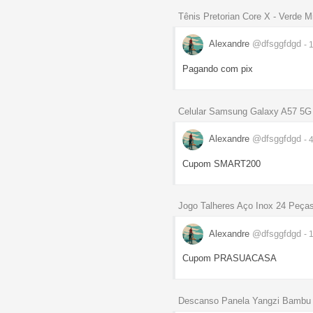
Tênis Pretorian Core X - Verde Mi
Alexandre
@dfsggfdgd
- 
Pagando com pix
Celular Samsung Galaxy A57 5G
Alexandre
@dfsggfdgd
- 
Cupom SMART200
Jogo Talheres Aço Inox 24 Peça
Alexandre
@dfsggfdgd
- 
Cupom PRASUACASA
Descanso Panela Yangzi Bambu