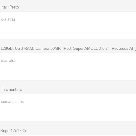
litar+Preto
1 dia
atrás
 128GB, 8GB RAM, Câmera 50MP, IP68, Super AMOLED 6.7", Recursos AI (
4 dias
atrás
s Tramontina
1 semana
atrás
 Bege 17x17 Cm