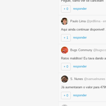
Peguei, vamo ver se cancelam
responder
+ 0
Paulo Lima
@prdllima
- e
Aqui ainda continuar disponivel! .
responder
+ 1
Bugs Communy
@bugsc
Ratos malditos! Eu tava dando au
responder
+ 0
S. Nunes
@samuelnunes
Já aumentaram o valor para 479
responder
+ 0