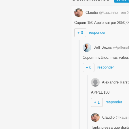
Claudio
@kauzinho
- em 
Cupom 150 Apple sai por 2950,0
responder
+ 0
Jeff Bezos
@jeffersi
Cupom inválido, mas valeu
responder
+ 0
Alexandre Kars
APPLE150
responder
+ 1
Claudio
@kauzi
Tanta pressa que digit