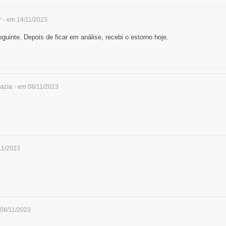
r
- em 14/11/2023
guinte. Depois de ficar em análise, recebi o estorno hoje.
azia
- em 08/11/2023
11/2023
 08/11/2023