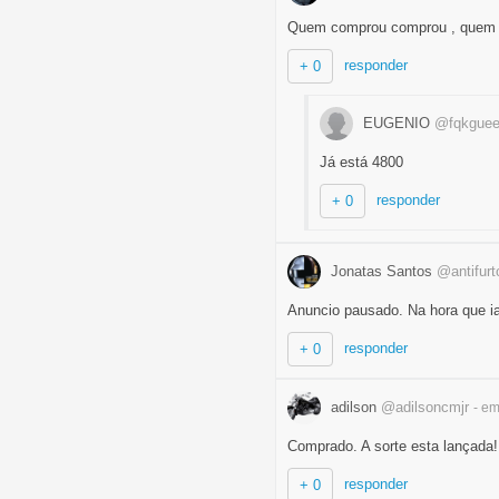
Quem comprou comprou , quem 
responder
+ 0
EUGENIO
@fqkgue
Já está 4800
responder
+ 0
Jonatas Santos
@antifurt
Anuncio pausado. Na hora que ia
responder
+ 0
adilson
@adilsoncmjr
- e
Comprado. A sorte esta lançada!
responder
+ 0