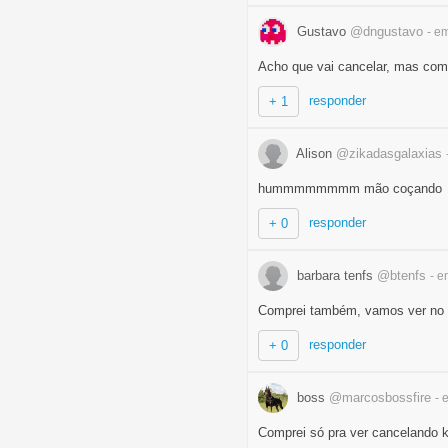
Gustavo
@dngustavo
- e
Acho que vai cancelar, mas com
responder
+ 1
Alison
@zikadasgalaxias
hummmmmmmm mão coçando
responder
+ 0
barbara tenfs
@btenfs
- e
Comprei também, vamos ver no 
responder
+ 0
boss
@marcosbossfire
- 
Comprei só pra ver cancelando 