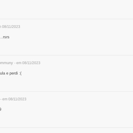
m 08/11/2023
..rsrs
ommuny
- em 08/11/2023
la e perdi :(
- em 08/11/2023
9