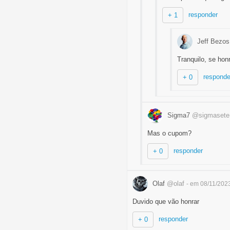
responder
+ 1
Jeff Bezo
Tranquilo, se hon
responde
+ 0
Sigma7
@sigmasete
Mas o cupom?
responder
+ 0
Olaf
@olaf
- em 08/11/202
Duvido que vão honrar
responder
+ 0