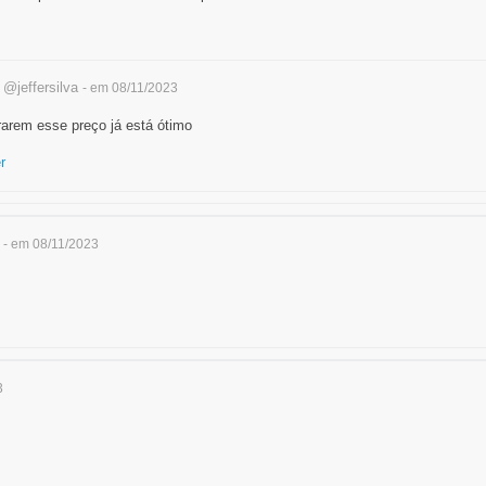
s
@jeffersilva
- em 08/11/2023
rarem esse preço já está ótimo
r
- em 08/11/2023
3