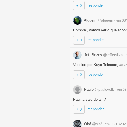
responder
+ 0
Alguém
@alguem
- em 08
Comprei, vamos ver o que acont
responder
+ 0
Jeff Bezos
@jeffersilva
-
Vendido por Kayo Telecom, as a
responder
+ 0
Paulo
@paulovolk
- em 08
Página saiu do ar, :/
responder
+ 0
Olaf
@olaf
- em 08/11/202