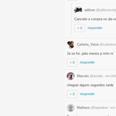
adilson
@adilsoncmj
Cancelei a compra no dia se
responder
+ 0
Carteira_Vazia
@carteirav
Já se foi..pelo menos p mim rs
responder
+ 0
Marcelo
@arroba
- em 08/
cheguei alguns segundos tarde
responder
+ 0
Matheus
@faqnokeo
- em