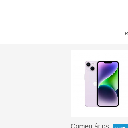
R
Comentários
comen