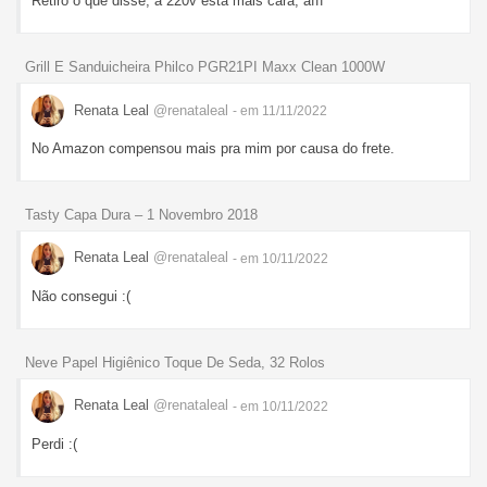
Retiro o que disse, a 220v está mais cara, afff
Grill E Sanduicheira Philco PGR21PI Maxx Clean 1000W
Renata Leal
@renataleal
- em 11/11/2022
No Amazon compensou mais pra mim por causa do frete.
Tasty Capa Dura – 1 Novembro 2018
Renata Leal
@renataleal
- em 10/11/2022
Não consegui :(
Neve Papel Higiênico Toque De Seda, 32 Rolos
Renata Leal
@renataleal
- em 10/11/2022
Perdi :(