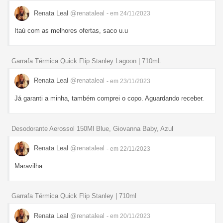
Renata Leal
@renataleal
- em 24/11/2023
Itaú com as melhores ofertas, saco u.u
Garrafa Térmica Quick Flip Stanley Lagoon | 710mL
Renata Leal
@renataleal
- em 23/11/2023
Já garanti a minha, também comprei o copo. Aguardando receber.
Desodorante Aerossol 150Ml Blue, Giovanna Baby, Azul
Renata Leal
@renataleal
- em 22/11/2023
Maravilha
Garrafa Térmica Quick Flip Stanley | 710ml
Renata Leal
@renataleal
- em 20/11/2023