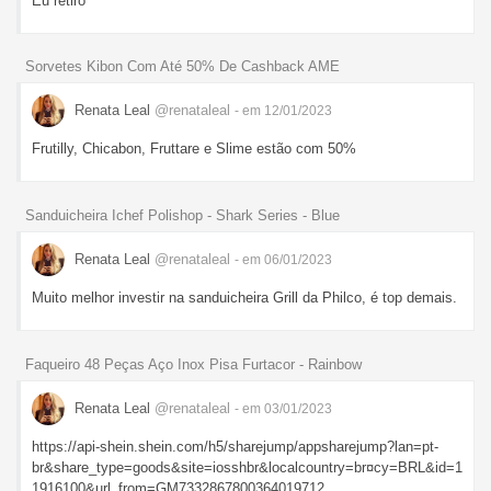
Eu retiro
Sorvetes Kibon Com Até 50% De Cashback AME
Renata Leal
@renataleal
- em 12/01/2023
Frutilly, Chicabon, Fruttare e Slime estão com 50%
Sanduicheira Ichef Polishop - Shark Series - Blue
Renata Leal
@renataleal
- em 06/01/2023
Muito melhor investir na sanduicheira Grill da Philco, é top demais.
Faqueiro 48 Peças Aço Inox Pisa Furtacor - Rainbow
Renata Leal
@renataleal
- em 03/01/2023
https://api-shein.shein.com/h5/sharejump/appsharejump?lan=pt-
br&share_type=goods&site=iosshbr&localcountry=br¤cy=BRL&id=1
1916100&url_from=GM7332867800364019712