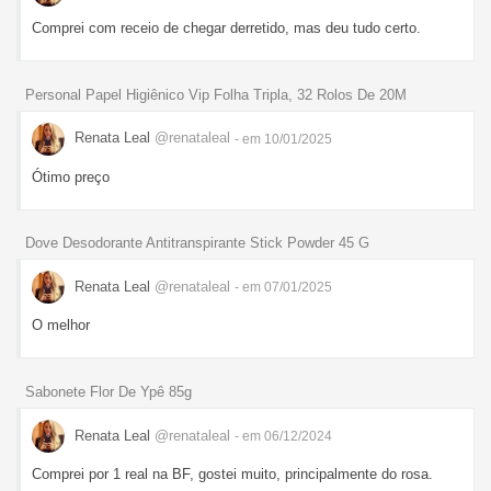
Comprei com receio de chegar derretido, mas deu tudo certo.
Personal Papel Higiênico Vip Folha Tripla, 32 Rolos De 20M
Renata Leal
@renataleal
- em 10/01/2025
Ótimo preço
Dove Desodorante Antitranspirante Stick Powder 45 G
Renata Leal
@renataleal
- em 07/01/2025
O melhor
Sabonete Flor De Ypê 85g
Renata Leal
@renataleal
- em 06/12/2024
Comprei por 1 real na BF, gostei muito, principalmente do rosa.