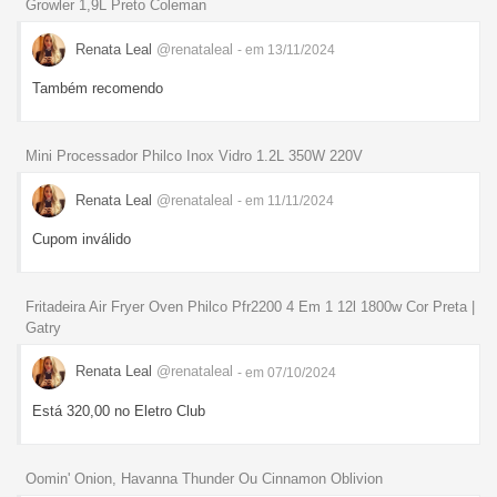
Growler 1,9L Preto Coleman
Renata Leal
@renataleal
- em 13/11/2024
Também recomendo
Mini Processador Philco Inox Vidro 1.2L 350W 220V
Renata Leal
@renataleal
- em 11/11/2024
Cupom inválido
Fritadeira Air Fryer Oven Philco Pfr2200 4 Em 1 12l 1800w Cor Preta |
Gatry
Renata Leal
@renataleal
- em 07/10/2024
Está 320,00 no Eletro Club
Oomin' Onion, Havanna Thunder Ou Cinnamon Oblivion