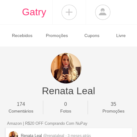
Gatry
Recebidos
Promoções
Cupons
Livre
Renata Leal
174
0
35
Comentários
Fotos
Promoções
Amazon | R$20 OFF Comprando Com NuPay
Renata Leal
@renataleal
- 3 meses
atrás