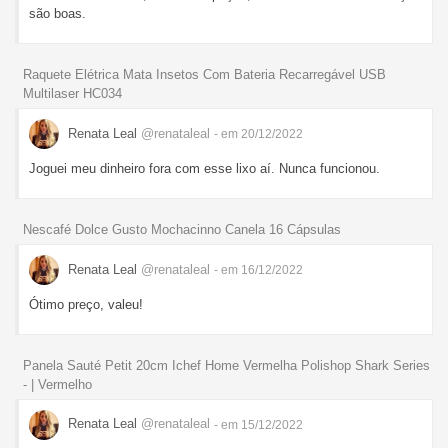
são boas.
Raquete Elétrica Mata Insetos Com Bateria Recarregável USB
Multilaser HC034
Renata Leal
@renataleal
- em 20/12/2022
Joguei meu dinheiro fora com esse lixo aí. Nunca funcionou.
Nescafé Dolce Gusto Mochacinno Canela 16 Cápsulas
Renata Leal
@renataleal
- em 16/12/2022
Ótimo preço, valeu!
Panela Sauté Petit 20cm Ichef Home Vermelha Polishop Shark Series
- | Vermelho
Renata Leal
@renataleal
- em 15/12/2022