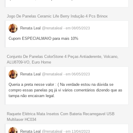
Jogo De Panelas Ceramic Life Berry Indução 4 Pcs Brinox
Renata Leal
@renataleal
- em 08/05/2023
Cupom ESPECIALMAIO para mais 10%
Conjunto De Panelas ColorStone 4 Peças Antiaderente, Volcano,
ALU8709-VO, Euro Home
Renata Leal
@renataleal
- em 06/05/2023
Queria a preta nesse valor : ( Na verdade estou na dúvida se
compro essas panelas pq já vi vários comentários dizendo que as
tampa não encaixam legal.
Raquete Elétrica Mata Insetos Com Bateria Recarregavel USB
Multilaser HC034
Renata Leal
@renataleal
- em 13/04/2023