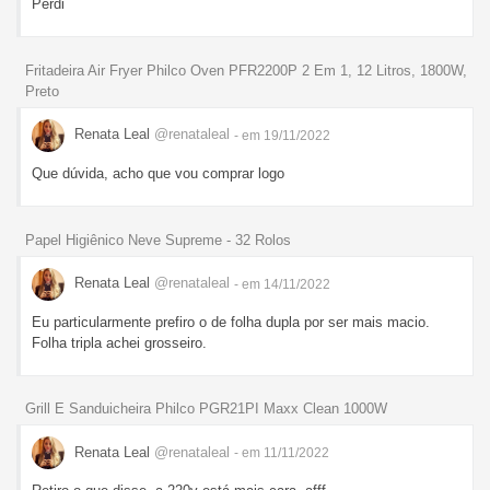
Perdi
Fritadeira Air Fryer Philco Oven PFR2200P 2 Em 1, 12 Litros, 1800W,
Preto
Renata Leal
@renataleal
- em 19/11/2022
Que dúvida, acho que vou comprar logo
Papel Higiênico Neve Supreme - 32 Rolos
Renata Leal
@renataleal
- em 14/11/2022
Eu particularmente prefiro o de folha dupla por ser mais macio.
Folha tripla achei grosseiro.
Grill E Sanduicheira Philco PGR21PI Maxx Clean 1000W
Renata Leal
@renataleal
- em 11/11/2022