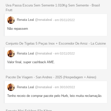
Uva Passa Escura Sem Semente 1.010Kg Sem Semente - Brasil
Frutt
Renata Leal
@renataleal
- em 05/11/2022
Não repassem
Conjunto De Tigelas 5 Peças Inox + Escorredor De Arroz - La Cuisine
Renata Leal
@renataleal
- em 02/11/2022
Valor final, super cashback AME.
Pacote De Viagem - San Andres - 2025 (Hospedagem + Aéreo)
Renata Leal
@renataleal
- em 30/10/2022
Tenho receio de comprar pacote pelo Hurb, leio muita reclamação.
Sorvete Mini Eskibon 92g Kibon