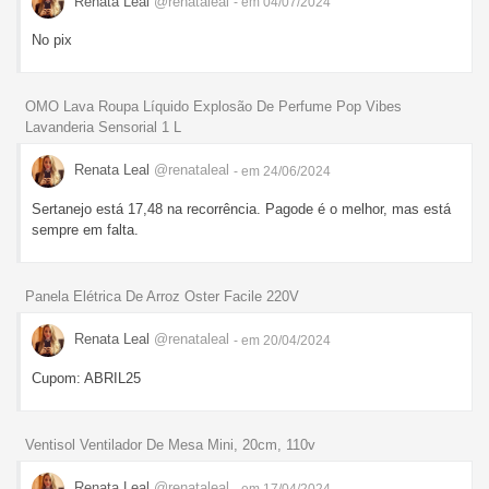
Renata Leal
@renataleal
- em 04/07/2024
No pix
OMO Lava Roupa Líquido Explosão De Perfume Pop Vibes
Lavanderia Sensorial 1 L
Renata Leal
@renataleal
- em 24/06/2024
Sertanejo está 17,48 na recorrência. Pagode é o melhor, mas está
sempre em falta.
Panela Elétrica De Arroz Oster Facile 220V
Renata Leal
@renataleal
- em 20/04/2024
Cupom: ABRIL25
Ventisol Ventilador De Mesa Mini, 20cm, 110v
Renata Leal
@renataleal
- em 17/04/2024