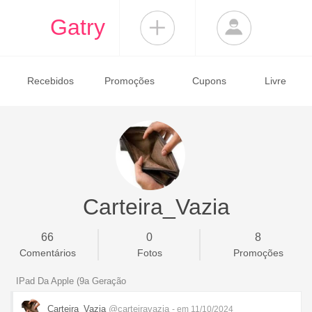
Gatry
Recebidos
Promoções
Cupons
Livre
Carteira_Vazia
66
0
8
Comentários
Fotos
Promoções
IPad Da Apple (9a Geração
Carteira_Vazia
@carteiravazia
- em 11/10/2024