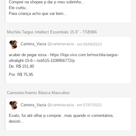
Comprei na shopee p dar p meu sobrinho...
Ele curtiu..
Para criança acho que vai bem...
Mochila Targus Intellect Essentials 15.6" - TSB966
Carteira_Vazia
@carteiravazia
- em 05/09/2023
acabei de pegar essa - https://loja.vivo.com.br/mochila-targus-
ultralight-15-6----tsb515-1108956772/p
De: R$ 151,90
Por: R$ 75,95
Camiseta Aramis Básica Masculino
Carteira_Vazia
@carteiravazia
- em 07/07/2022
Exato, fui até olhar p comprar...mas quando vi comentários,
desisti...