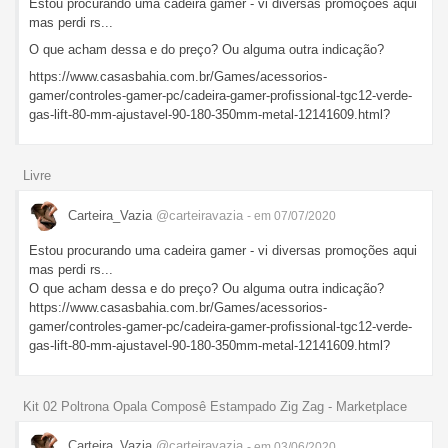
Estou procurando uma cadeira gamer - vi diversas promoções aqui
mas perdi rs...
O que acham dessa e do preço? Ou alguma outra indicação?
https://www.casasbahia.com.br/Games/acessorios-
gamer/controles-gamer-pc/cadeira-gamer-profissional-tgc12-verde-
gas-lift-80-mm-ajustavel-90-180-350mm-metal-12141609.html?
Livre
Carteira_Vazia
@carteiravazia
- em 07/07/2020
Estou procurando uma cadeira gamer - vi diversas promoções aqui
mas perdi rs...
O que acham dessa e do preço? Ou alguma outra indicação?
https://www.casasbahia.com.br/Games/acessorios-
gamer/controles-gamer-pc/cadeira-gamer-profissional-tgc12-verde-
gas-lift-80-mm-ajustavel-90-180-350mm-metal-12141609.html?
Kit 02 Poltrona Opala Composê Estampado Zig Zag - Marketplace
Carteira_Vazia
@carteiravazia
- em 03/06/2020