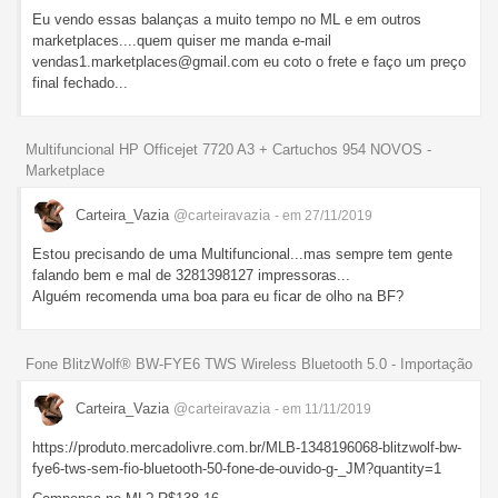
Eu vendo essas balanças a muito tempo no ML e em outros
marketplaces....quem quiser me manda e-mail
vendas1.marketplaces@gmail.com eu coto o frete e faço um preço
final fechado...
Multifuncional HP Officejet 7720 A3 + Cartuchos 954 NOVOS -
Marketplace
Carteira_Vazia
@carteiravazia
- em 27/11/2019
Estou precisando de uma Multifuncional...mas sempre tem gente
falando bem e mal de 3281398127 impressoras...
Alguém recomenda uma boa para eu ficar de olho na BF?
Fone BlitzWolf® BW-FYE6 TWS Wireless Bluetooth 5.0 - Importação
Carteira_Vazia
@carteiravazia
- em 11/11/2019
https://produto.mercadolivre.com.br/MLB-1348196068-blitzwolf-bw-
fye6-tws-sem-fio-bluetooth-50-fone-de-ouvido-g-_JM?quantity=1