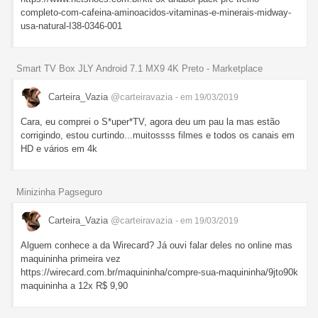
completo-com-cafeina-aminoacidos-vitaminas-e-minerais-midway-
usa-natural-I38-0346-001
Smart TV Box JLY Android 7.1 MX9 4K Preto - Marketplace
Carteira_Vazia
@carteiravazia
- em 19/03/2019
Cara, eu comprei o S*uper*TV, agora deu um pau la mas estão
corrigindo, estou curtindo...muitossss filmes e todos os canais em
HD e vários em 4k
Minizinha Pagseguro
Carteira_Vazia
@carteiravazia
- em 19/03/2019
Alguem conhece a da Wirecard? Já ouvi falar deles no online mas
maquininha primeira vez
https://wirecard.com.br/maquininha/compre-sua-maquininha/9jto90k
maquininha a 12x R$ 9,90