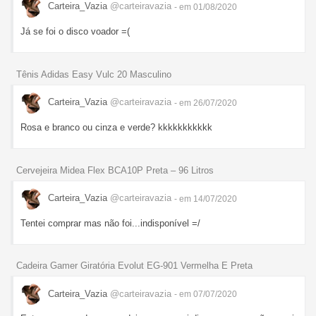
Carteira_Vazia
@carteiravazia
- em 01/08/2020
Já se foi o disco voador =(
Tênis Adidas Easy Vulc 20 Masculino
Carteira_Vazia
@carteiravazia
- em 26/07/2020
Rosa e branco ou cinza e verde? kkkkkkkkkkk
Cervejeira Midea Flex BCA10P Preta – 96 Litros
Carteira_Vazia
@carteiravazia
- em 14/07/2020
Tentei comprar mas não foi...indisponível =/
Cadeira Gamer Giratória Evolut EG-901 Vermelha E Preta
Carteira_Vazia
@carteiravazia
- em 07/07/2020