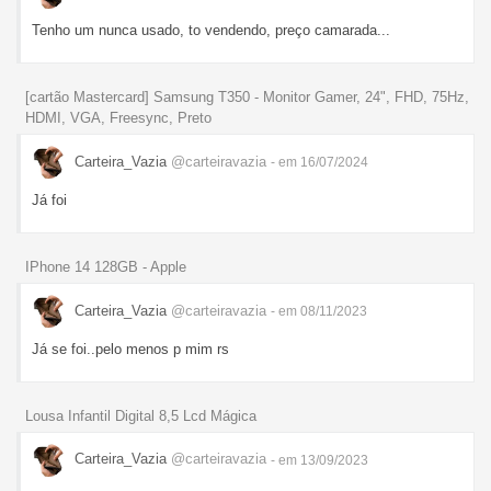
Tenho um nunca usado, to vendendo, preço camarada...
[cartão Mastercard] Samsung T350 - Monitor Gamer, 24", FHD, 75Hz,
HDMI, VGA, Freesync, Preto
Carteira_Vazia
@carteiravazia
- em 16/07/2024
Já foi
IPhone 14 128GB - Apple
Carteira_Vazia
@carteiravazia
- em 08/11/2023
Já se foi..pelo menos p mim rs
Lousa Infantil Digital 8,5 Lcd Mágica
Carteira_Vazia
@carteiravazia
- em 13/09/2023