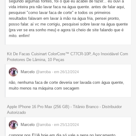
segundo algumas fontes, foi o que eu acabei de fazer... eu ouvi a
vida inteira pra não lavar faca na água quente. antes de falar aqui,
pesquisei "como lavar faca de corte" e todos os primeiros
resultados falavam em lavar à mão na água fria, pensei pronto,
posso falar. aí vc me corrigiu, pesquisei sobre lavar na água quente
(pra ver se era sonho meu) e agora tá cheio de site falando que é
mito. enfim!
Kit De Facas Cuisinart ColorCore™ C77CR-10P, Aço Inoxidável Com
Protetores De Lâmina, 10 Peças
Marcelo
@arroba
- em 26/12/2024
não, nenhuma faca de corte deveria ser lavada com água quente,
muito menos na máquina com secagem
Apple IPhone 16 Pro Max (256 GB) - Titânio Branco - Distribuidor
Autorizado
Marcelo
@arroba
- em 25/12/2024
comprar nos EUA hoje em dia só vale a pena no lançamento,