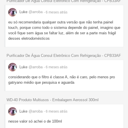
Purificador De Água Consul Eletrônico Com Refrigeração - CPB33AF
Luke
@arroba
- 6 meses
atrás
eu só recomendaria qualquer outra versão que não tenha painel
touch, porque como todo o sistema depende do painel, imagino que
você fique sem água se faltar luz, além de ser a parte mais frágil
desses eletrodomésticos
Purificador De Água Consul Eletrônico Com Refrigeração - CPB33AF
Luke
@arroba
- 6 meses
atrás
considerando que o filtro é classe A, não é caro, pelo menos pro
gatryano médio que pesquisa e aguarda
WD-40 Produto Multiusos - Embalagem Aerossol 300ml
Luke
@arroba
- 6 meses
atrás
nesse valor só achei o de 100ml