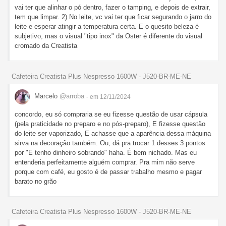
vai ter que alinhar o pó dentro, fazer o tamping, e depois de extrair,
tem que limpar. 2) No leite, vc vai ter que ficar segurando o jarro do
leite e esperar atingir a temperatura certa. E o quesito beleza é
subjetivo, mas o visual "tipo inox" da Oster é diferente do visual
cromado da Creatista
Cafeteira Creatista Plus Nespresso 1600W - J520-BR-ME-NE
Marcelo
@arroba
- em 12/11/2024
concordo, eu só compraria se eu fizesse questão de usar cápsula
(pela praticidade no preparo e no pós-preparo), E fizesse questão
do leite ser vaporizado, E achasse que a aparência dessa máquina
sirva na decoração também. Ou, dá pra trocar 1 desses 3 pontos
por "E tenho dinheiro sobrando" haha. É bem nichado. Mas eu
entenderia perfeitamente alguém comprar. Pra mim não serve
porque com café, eu gosto é de passar trabalho mesmo e pagar
barato no grão
Cafeteira Creatista Plus Nespresso 1600W - J520-BR-ME-NE