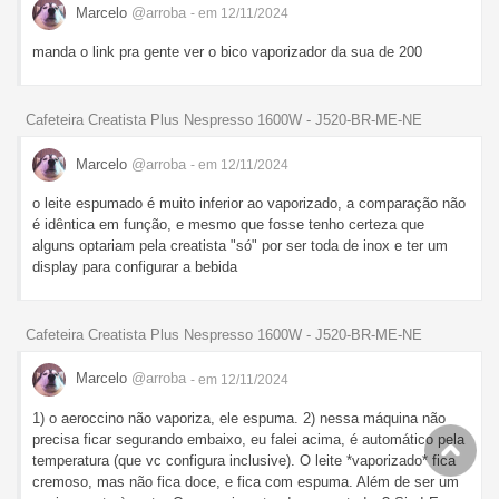
Marcelo
@arroba
- em 12/11/2024
manda o link pra gente ver o bico vaporizador da sua de 200
Cafeteira Creatista Plus Nespresso 1600W - J520-BR-ME-NE
Marcelo
@arroba
- em 12/11/2024
o leite espumado é muito inferior ao vaporizado, a comparação não
é idêntica em função, e mesmo que fosse tenho certeza que
alguns optariam pela creatista "só" por ser toda de inox e ter um
display para configurar a bebida
Cafeteira Creatista Plus Nespresso 1600W - J520-BR-ME-NE
Marcelo
@arroba
- em 12/11/2024
1) o aeroccino não vaporiza, ele espuma. 2) nessa máquina não
precisa ficar segurando embaixo, eu falei acima, é automático pela
temperatura (que vc configura inclusive). O leite *vaporizado* fica
cremoso, mas não fica doce, e fica com espuma. Além de ser um