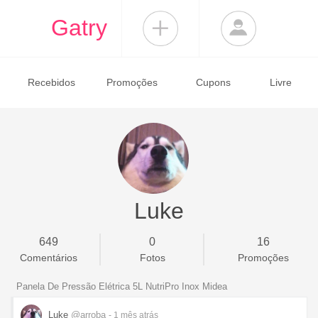
Gatry
Recebidos
Promoções
Cupons
Livre
Luke
649
0
16
Comentários
Fotos
Promoções
Panela De Pressão Elétrica 5L NutriPro Inox Midea
Luke
@arroba
- 1 mês
atrás