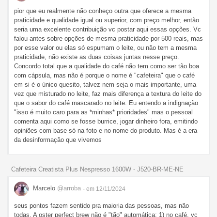
pior que eu realmente não conheço outra que oferece a mesma
praticidade e qualidade igual ou superior, com preço melhor, então
seria uma excelente contribuição vc postar aqui essas opções. Vc
falou antes sobre opções de mesma praticidade por 500 reais, mas
por esse valor ou elas só espumam o leite, ou não tem a mesma
praticidade, não existe as duas coisas juntas nesse preço.
Concordo total que a qualidade do café não tem como ser tão boa
com cápsula, mas não é porque o nome é "cafeteira" que o café
em si é o único quesito, talvez nem seja o mais importante, uma
vez que misturado no leite, faz mais diferença a textura do leite do
que o sabor do café mascarado no leite. Eu entendo a indignação
"isso é muito caro para as *minhas* prioridades" mas o pessoal
comenta aqui como se fosse burrice, jogar dinheiro fora, emitindo
opiniões com base só na foto e no nome do produto. Mas é a era
da desinformação que vivemos
Cafeteira Creatista Plus Nespresso 1600W - J520-BR-ME-NE
Marcelo
@arroba
- em 12/11/2024
seus pontos fazem sentido pra maioria das pessoas, mas não
todas. A oster perfect brew não é "tão" automática: 1) no café, vc