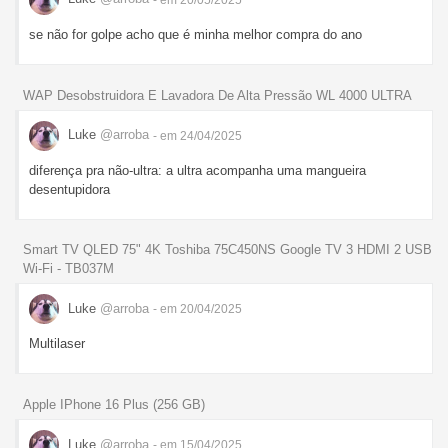
se não for golpe acho que é minha melhor compra do ano
WAP Desobstruidora E Lavadora De Alta Pressão WL 4000 ULTRA
Luke
@arroba
- em 24/04/2025
diferença pra não-ultra: a ultra acompanha uma mangueira
desentupidora
Smart TV QLED 75" 4K Toshiba 75C450NS Google TV 3 HDMI 2 USB
Wi-Fi - TB037M
Luke
@arroba
- em 20/04/2025
Multilaser
Apple IPhone 16 Plus (256 GB)
Luke
@arroba
- em 15/04/2025