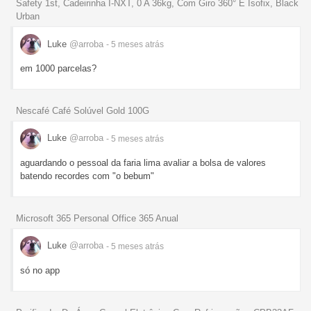
Safety 1st, Cadeirinha I-NXT, 0 A 36kg, Com Giro 360° E Isofix, Black
Urban
Luke
@arroba
- 5 meses
atrás
em 1000 parcelas?
Nescafé Café Solúvel Gold 100G
Luke
@arroba
- 5 meses
atrás
aguardando o pessoal da faria lima avaliar a bolsa de valores
batendo recordes com "o bebum"
Microsoft 365 Personal Office 365 Anual
Luke
@arroba
- 5 meses
atrás
só no app