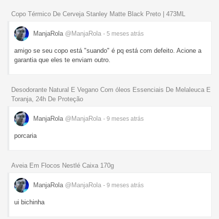
Copo Térmico De Cerveja Stanley Matte Black Preto | 473ML
ManjaRola
@ManjaRola
- 5 meses
atrás
amigo se seu copo está "suando" é pq está com defeito. Acione a
garantia que eles te enviam outro.
Desodorante Natural E Vegano Com óleos Essenciais De Melaleuca E
Toranja, 24h De Proteção
ManjaRola
@ManjaRola
- 9 meses
atrás
porcaria
Aveia Em Flocos Nestlé Caixa 170g
ManjaRola
@ManjaRola
- 9 meses
atrás
ui bichinha