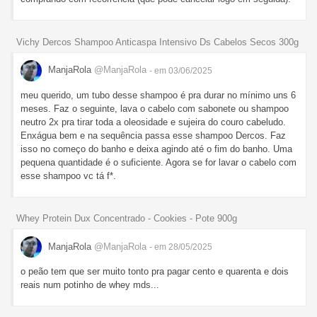
Vichy Dercos Shampoo Anticaspa Intensivo Ds Cabelos Secos 300g
ManjaRola
@ManjaRola
- em 03/06/2025
meu querido, um tubo desse shampoo é pra durar no mínimo uns 6
meses. Faz o seguinte, lava o cabelo com sabonete ou shampoo
neutro 2x pra tirar toda a oleosidade e sujeira do couro cabeludo.
Enxágua bem e na sequência passa esse shampoo Dercos. Faz
isso no começo do banho e deixa agindo até o fim do banho. Uma
pequena quantidade é o suficiente. Agora se for lavar o cabelo com
esse shampoo vc tá f*.
Whey Protein Dux Concentrado - Cookies - Pote 900g
ManjaRola
@ManjaRola
- em 28/05/2025
o peão tem que ser muito tonto pra pagar cento e quarenta e dois
reais num potinho de whey mds...