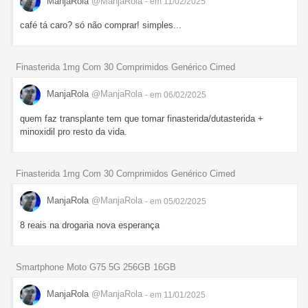
ManjaRola
@ManjaRola
- em 11/02/2025
café tá caro? só não comprar! simples...
Finasterida 1mg Com 30 Comprimidos Genérico Cimed
ManjaRola
@ManjaRola
- em 06/02/2025
quem faz transplante tem que tomar finasterida/dutasterida +
minoxidil pro resto da vida.
Finasterida 1mg Com 30 Comprimidos Genérico Cimed
ManjaRola
@ManjaRola
- em 05/02/2025
8 reais na drogaria nova esperança
Smartphone Moto G75 5G 256GB 16GB
ManjaRola
@ManjaRola
- em 11/01/2025