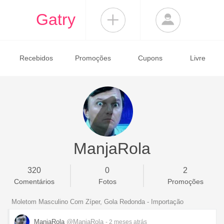
Gatry
Recebidos
Promoções
Cupons
Livre
ManjaRola
320
0
2
Comentários
Fotos
Promoções
Moletom Masculino Com Zíper, Gola Redonda - Importação
ManjaRola
@ManjaRola
- 2 meses
atrás