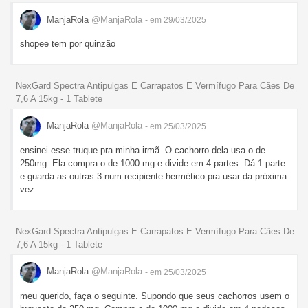
ManjaRola
@ManjaRola
- em 29/03/2025
shopee tem por quinzão
NexGard Spectra Antipulgas E Carrapatos E Vermífugo Para Cães De
7,6 A 15kg - 1 Tablete
ManjaRola
@ManjaRola
- em 25/03/2025
ensinei esse truque pra minha irmã. O cachorro dela usa o de
250mg. Ela compra o de 1000 mg e divide em 4 partes. Dá 1 parte
e guarda as outras 3 num recipiente hermético pra usar da próxima
vez.
NexGard Spectra Antipulgas E Carrapatos E Vermífugo Para Cães De
7,6 A 15kg - 1 Tablete
ManjaRola
@ManjaRola
- em 25/03/2025
meu querido, faça o seguinte. Supondo que seus cachorros usem o