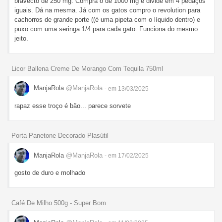
bravecto de 250 mg. Compra o de 1000 mg e divide em 4 pedaços
iguais. Dá na mesma. Já com os gatos compro o revolution para
cachorros de grande porte ((é uma pipeta com o líquido dentro) e
puxo com uma seringa 1/4 para cada gato. Funciona do mesmo
jeito.
Licor Ballena Creme De Morango Com Tequila 750ml
ManjaRola
@ManjaRola
- em 13/03/2025
rapaz esse troço é bão... parece sorvete
Porta Panetone Decorado Plasútil
ManjaRola
@ManjaRola
- em 17/02/2025
gosto de duro e molhado
Café De Milho 500g - Super Bom