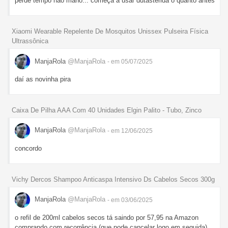
perde tempo não mano... começa a usar dutasterida o quanto antes
Xiaomi Wearable Repelente De Mosquitos Unissex Pulseira Física
Ultrassônica
ManjaRola
@ManjaRola
- em 05/07/2025
daí as novinha pira
Caixa De Pilha AAA Com 40 Unidades Elgin Palito - Tubo, Zinco
ManjaRola
@ManjaRola
- em 12/06/2025
concordo
Vichy Dercos Shampoo Anticaspa Intensivo Ds Cabelos Secos 300g
ManjaRola
@ManjaRola
- em 03/06/2025
o refil de 200ml cabelos secos tá saindo por 57,95 na Amazon
comprando com recorrência (que pode cancelar logo em seguida).