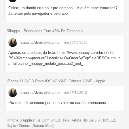
Galera, tá dando erro ao ir pro carrinho... Alguém sabe como faz?
Já tentei pelo navegador e pelo app
Rihappy - Brinquedos Com 45% De Desconto
Isabella Alves
@blackalf
- em 17/06/2020
Apenas os produtos da lista: https://www.rihappy.com.br/2287?
PS=96&map=productClusterIds&O=OrderByTopSaleDESC&utmi_c
p=fullbanner_rihappy_mobile_posicao2_end_
IPhone 11 64GB Roxo IOS 4G Wi-Fi Câmera 12MP - Apple
Isabella Alves
@blackalf
- em 28/11/2019
Pra mim só apareceu por esse valor no cartão americanas...
IPhone 8 Apple Plus Com 64GB, Tela Retina HD De 5,5”, IOS 12,
Dupla Câmera (Baixou Mais)