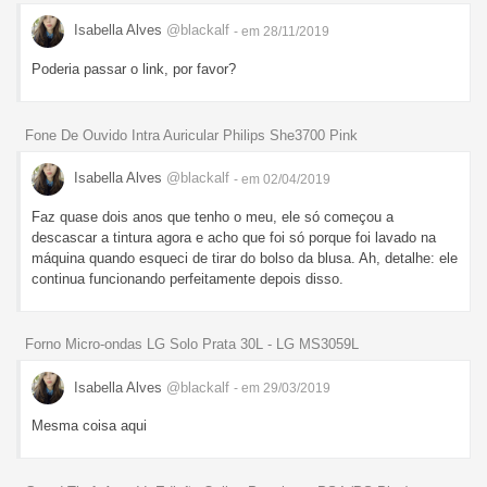
Isabella Alves
@blackalf
- em 28/11/2019
Poderia passar o link, por favor?
Fone De Ouvido Intra Auricular Philips She3700 Pink
Isabella Alves
@blackalf
- em 02/04/2019
Faz quase dois anos que tenho o meu, ele só começou a
descascar a tintura agora e acho que foi só porque foi lavado na
máquina quando esqueci de tirar do bolso da blusa. Ah, detalhe: ele
continua funcionando perfeitamente depois disso.
Forno Micro-ondas LG Solo Prata 30L - LG MS3059L
Isabella Alves
@blackalf
- em 29/03/2019
Mesma coisa aqui