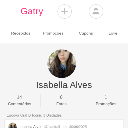
Gatry
Recebidos
Promoções
Cupons
Livre
Isabella Alves
14
0
1
Comentários
Fotos
Promoções
Escova Oral B Iconic 3 Unidades
Isabella Alves
@blackalf
- em 30/06/2025