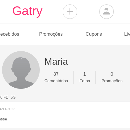
Gatry
ecebidos
Promoções
Cupons
Li
Maria
87
1
0
Comentários
Fotos
Promoções
0 FE, 5G
14/11/2023
esse