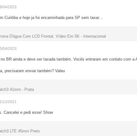
29/04/2023
m Curitiba e hoje ja foi encaminhada para SP sem taxar…
va D'água Com LCD Frontal, Vídeo Em 5K - Internacional
25/04/2023
 no BR ainda e deve ser taxada também. Vocês entraram em contato com a 
ela, precisaram enviar também? Valeu
tch3 41mm - Prata
01/12/2021
s. Cancelei e pedi esse! Show
tch3 LTE 45mm Preto