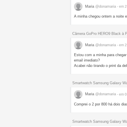
Maria
@donamaria
- em 
A minha chegou ontem a noite e
Câmera GoPro HERO9 Black à Pro
Maria
@donamaria
- em 
Estou com a minha para chegar
email imediato?
Acabei não tirando o print da d
Smartwatch Samsung Galaxy Wa
Maria
@donamaria
- em 
Comprei o 2 por 800 há dois dia
Smartwatch Samsung Galaxy Wa