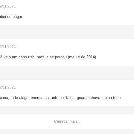
29/11/2021
abei de pegar
02/11/2021
é veio um cabo usb, mas ja se perdeu (meu é de 2014)
02/11/2021
ona, tudo alaga, energia cai, internet falha, guarda chuva molha tudo
Carregar mais...