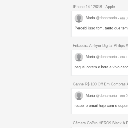
IPhone 14 128GB - Apple
Maria
@donamaria
- em 
Percebi isso tbm, tanto que te
Fritadeira Airfryer Digital Philips
Maria
@donamaria
- em 
peguei ontem e hora a vivo ca
Ganhe R$ 100 Off Em Compras A
Maria
@donamaria
- em 
recebi o email hoje com o cupo
Câmera GoPro HERO9 Black à Pro