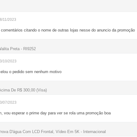
08/11/2023
m comentários citando o nome de outras lojas nesse do anuncio da promoção
 Walita Preta - RI9252
13/10/2023
ncelou o pedido sem nenhum motivo
cima De R$ 300,00 (Visa)
03/07/2023
m, vou esperar o prime day para ver se rola uma promoção boa
va D'água Com LCD Frontal, Vídeo Em 5K - Internacional