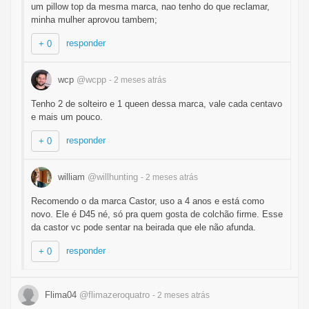
um pillow top da mesma marca, nao tenho do que reclamar,
minha mulher aprovou tambem;
responder
+ 0
wcp
@wcpp
- 2 meses
atrás
Tenho 2 de solteiro e 1 queen dessa marca, vale cada centavo
e mais um pouco.
responder
+ 0
william
@willhunting
- 2 meses
atrás
Recomendo o da marca Castor, uso a 4 anos e está como
novo. Ele é D45 né, só pra quem gosta de colchão firme. Esse
da castor vc pode sentar na beirada que ele não afunda.
responder
+ 0
Flima04
@flimazeroquatro
- 2 meses
atrás