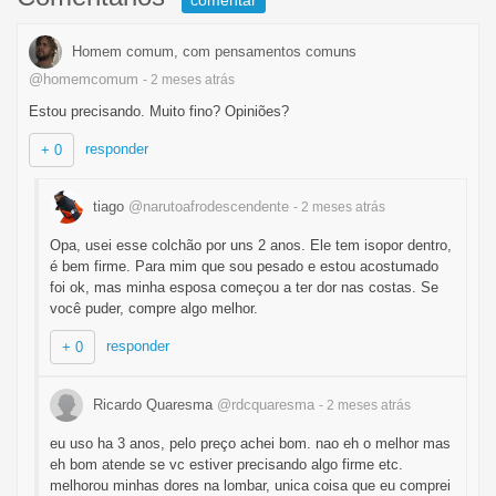
comentar
Homem comum, com pensamentos comuns
@homemcomum
- 2 meses
atrás
Estou precisando. Muito fino? Opiniões?
responder
+ 0
tiago
@narutoafrodescendente
- 2 meses
atrás
Opa, usei esse colchão por uns 2 anos. Ele tem isopor dentro,
é bem firme. Para mim que sou pesado e estou acostumado
foi ok, mas minha esposa começou a ter dor nas costas. Se
você puder, compre algo melhor.
responder
+ 0
Ricardo Quaresma
@rdcquaresma
- 2 meses
atrás
eu uso ha 3 anos, pelo preço achei bom. nao eh o melhor mas
eh bom atende se vc estiver precisando algo firme etc.
melhorou minhas dores na lombar, unica coisa que eu comprei