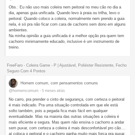
Obs.: Eu não uso mais coleira nem peitoral no meu cão no dia a
dia, apenas guia unificada. Quando levo à praia ou trilha, levo o
peitoral. Quando coloco a coleira, normalmente nem prendo a guia
nela, é só pra não ficar com cara de cachorro sem dono em alguns
ambientes.
Na minha opinião a guia unificada é a melhor opção pra quem tem
cachorro minimamente educado, inclusive é um instrumento de
treino.
FreeFaro - Coleira Game - P | Ajustável, Poliéster Resistente, Fecho
Seguro Com 4 Pontos
Homem comum, com pensamentos comuns
@homemcomum
- 5 meses
atrás
No carro, pra prender o cinto de segurança, com certeza o peitoral
é mais indicado. Pra uma situação controlada em que ele está
solto também, pois a pegada fica mais fácil em qualquer
eventualidade. Mas na maioria das outras situações a coleira é
mais eficiente e segura. Mas quem não ensina o cachorro a andar
sem puxar, com certeza a coleira é mais desconfortável pro cão....
aí coloca o peitoral e o cachorro ganha muito mais força pra puxar.