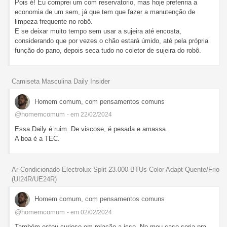
Pois é! Eu comprei um com reservatorio, mas hoje preferiria a
economia de um sem, já que tem que fazer a manutenção de
limpeza frequente no robô.
E se deixar muito tempo sem usar a sujeira até encosta,
considerando que por vezes o chão estará úmido, até pela própria
função do pano, depois seca tudo no coletor de sujeira do robô.
Camiseta Masculina Daily Insider
Homem comum, com pensamentos comuns
@homemcomum
- em 22/02/2024
Essa Daily é ruim. De viscose, é pesada e amassa.
A boa é a TEC.
Ar-Condicionado Electrolux Split 23.000 BTUs Color Adapt Quente/Frio
(UI24R/UE24R)
Homem comum, com pensamentos comuns
@homemcomum
- em 02/02/2024
Também estou curioso em relação a isso. No meu caso seria pra