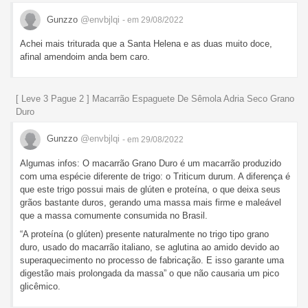
Gunzzo
@envbjlqi
- em 29/08/2022
Achei mais triturada que a Santa Helena e as duas muito doce,
afinal amendoim anda bem caro.
[ Leve 3 Pague 2 ] Macarrão Espaguete De Sêmola Adria Seco Grano
Duro
Gunzzo
@envbjlqi
- em 29/08/2022
Algumas infos: O macarrão Grano Duro é um macarrão produzido
com uma espécie diferente de trigo: o Triticum durum. A diferença é
que este trigo possui mais de glúten e proteína, o que deixa seus
grãos bastante duros, gerando uma massa mais firme e maleável
que a massa comumente consumida no Brasil.
“A proteína (o glúten) presente naturalmente no trigo tipo grano
duro, usado do macarrão italiano, se aglutina ao amido devido ao
superaquecimento no processo de fabricação. E isso garante uma
digestão mais prolongada da massa” o que não causaria um pico
glicêmico.