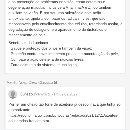
e na prevenção de problemas na visão, como cataratas e
degeneração macular. Inclusive a Vitamina A e Zinco também
auxiliam na visão. E por ser uma substância com ação
antioxidante, ajuda a combater os radicais livres, que são
responsáveis pelo envelhecimento das células, retardando assim, a
degradação do colágeno, e o aparecimento de distúrbios e
ressecamento da pele.
Benefícios do Luteimax:
· Saúde e proteção dos olhos e também da visão;
· Proteção contra envelhecimento precoce e manutenção da pele;
· Combate à ação deletéria de radicais livres;
· Fortalecimento do sistema imunológico;
Azeite Nova Oliva Classico 5l
Gunzzo
@envbjlqi
- em 02/09/2022
Por ter um cheiro tão forte de azeitona já desconfiava que tinha só
aromatizante
https://economia.uol.com.br/noticias/redacao/2021/12/21/azeites-
adulterados-fraudes.htm