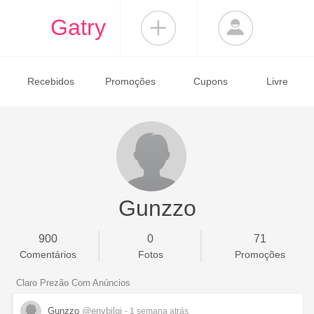
Gatry
Recebidos
Promoções
Cupons
Livre
Gunzzo
900
0
71
Comentários
Fotos
Promoções
Claro Prezão Com Anúncios
Gunzzo
@envbjlqi
- 1 semana
atrás