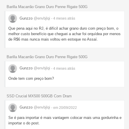
Barilla Macarrão Grano Duro Penne Rigate 500G
Gunzzo
@envbjlqi
- 4 meses
atrás
Que pena aqui no RJ, é difícil achar grano duro com preço bom, o
melhor custo benefício que cheguei a achar foi orquídea por menos
de R$6 mas nunca mais voltou em estoque no Assaí.
Barilla Macarrão Grano Duro Penne Rigate 500G
Gunzzo
@envbjlqi
- 4 meses
atrás
Onde tem com preço bom?
SSD Crucial MX500 500GB Com Dram
Gunzzo
@envbjlqi
- em 20/09/2022
Se é para importar é mais vantagem colocar mais uma gordurinha e
importar o do post.