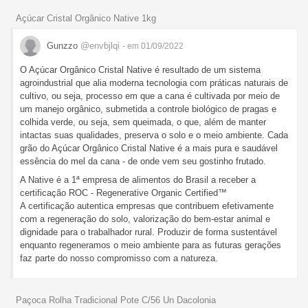
Açúcar Cristal Orgânico Native 1kg
Gunzzo
@envbjlqi
- em 01/09/2022
O Açúcar Orgânico Cristal Native é resultado de um sistema
agroindustrial que alia moderna tecnologia com práticas naturais de
cultivo, ou seja, processo em que a cana é cultivada por meio de
um manejo orgânico, submetida a controle biológico de pragas e
colhida verde, ou seja, sem queimada, o que, além de manter
intactas suas qualidades, preserva o solo e o meio ambiente. Cada
grão do Açúcar Orgânico Cristal Native é a mais pura e saudável
essência do mel da cana - de onde vem seu gostinho frutado.
A Native é a 1ª empresa de alimentos do Brasil a receber a
certificação ROC - Regenerative Organic Certified™
A certificação autentica empresas que contribuem efetivamente
com a regeneração do solo, valorização do bem-estar animal e
dignidade para o trabalhador rural. Produzir de forma sustentável
enquanto regeneramos o meio ambiente para as futuras gerações
faz parte do nosso compromisso com a natureza.
Paçoca Rolha Tradicional Pote C/56 Un Dacolonia