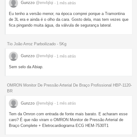
Gunzzo
@envbjlqi
- 1 mês
atrás
Eu tenho a versão menor, na época comprei porque a Tramontina
de 3L era e ainda é o olho da cara. Gosto dela, mas tem vezes que
fica pingando muita água, da válvula de segurança lateral.
Tio João Arroz Parboilizado - 5Kg
Gunzzo
@envbjlqi
- 1 mês
atrás
Sem selo da Abiap.
OMRON Monitor De Pressão Arterial De Braço Profissional HBP-1120-
BR
Gunzzo
@envbjlqi
- 1 mês
atrás
Tem da Omron com entrada de fonte mais barato. E acharam esse
caro? É que não viram o OMRON Monitor de Pressão Arterial de
Braço Complete + Eletrocardiograma ECG HEM-7530T1