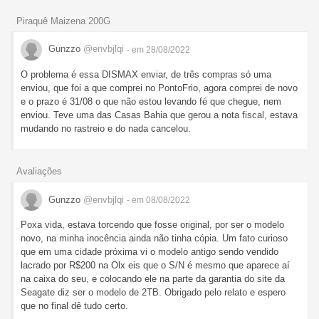
Piraquê Maizena 200G
Gunzzo
@envbjlqi
- em 28/08/2022
O problema é essa DISMAX enviar, de três compras só uma
enviou, que foi a que comprei no PontoFrio, agora comprei de novo
e o prazo é 31/08 o que não estou levando fé que chegue, nem
enviou. Teve uma das Casas Bahia que gerou a nota fiscal, estava
mudando no rastreio e do nada cancelou.
Avaliações
Gunzzo
@envbjlqi
- em 08/08/2022
Poxa vida, estava torcendo que fosse original, por ser o modelo
novo, na minha inocência ainda não tinha cópia. Um fato curioso
que em uma cidade próxima vi o modelo antigo sendo vendido
lacrado por R$200 na Olx eis que o S/N é mesmo que aparece aí
na caixa do seu, e colocando ele na parte da garantia do site da
Seagate diz ser o modelo de 2TB. Obrigado pelo relato e espero
que no final dê tudo certo.