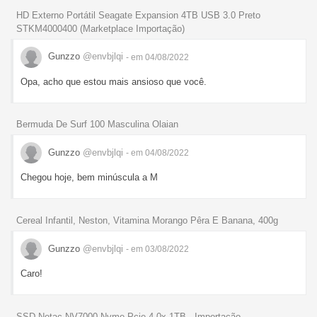
HD Externo Portátil Seagate Expansion 4TB USB 3.0 Preto
STKM4000400 (Marketplace Importação)
Gunzzo
@envbjlqi
- em 04/08/2022
Opa, acho que estou mais ansioso que você.
Bermuda De Surf 100 Masculina Olaian
Gunzzo
@envbjlqi
- em 04/08/2022
Chegou hoje, bem minúscula a M
Cereal Infantil, Neston, Vitamina Morango Pêra E Banana, 400g
Gunzzo
@envbjlqi
- em 03/08/2022
Caro!
SSD Netac NV7000 Nvme Pcie 4.0x 1TB - Importação