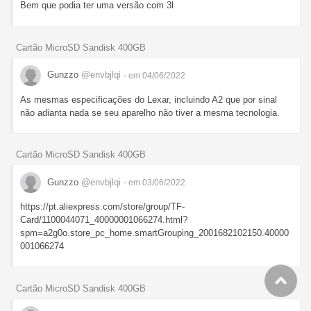
Bem que podia ter uma versão com 3l
Cartão MicroSD Sandisk 400GB
Gunzzo
@envbjlqi
- em 04/06/2022
As mesmas especificações do Lexar, incluindo A2 que por sinal
não adianta nada se seu aparelho não tiver a mesma tecnologia.
Cartão MicroSD Sandisk 400GB
Gunzzo
@envbjlqi
- em 03/06/2022
https://pt.aliexpress.com/store/group/TF-
Card/1100044071_40000001066274.html?
spm=a2g0o.store_pc_home.smartGrouping_2001682102150.40000
001066274
Cartão MicroSD Sandisk 400GB