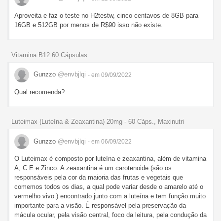
Aproveita e faz o teste no H2testw, cinco centavos de 8GB para
16GB e 512GB por menos de R$90 isso não existe.
Vitamina B12 60 Cápsulas
Gunzzo
@envbjlqi
- em 09/09/2022
Qual recomenda?
Luteimax (Luteína & Zeaxantina) 20mg - 60 Cáps., Maxinutri
Gunzzo
@envbjlqi
- em 06/09/2022
O Luteimax é composto por luteína e zeaxantina, além de vitamina
A, C E e Zinco. A zeaxantina é um carotenoide (são os
responsáveis pela cor da maioria das frutas e vegetais que
comemos todos os dias, a qual pode variar desde o amarelo até o
vermelho vivo.) encontrado junto com a luteína e tem função muito
importante para a visão. É responsável pela preservação da
mácula ocular, pela visão central, foco da leitura, pela condução da