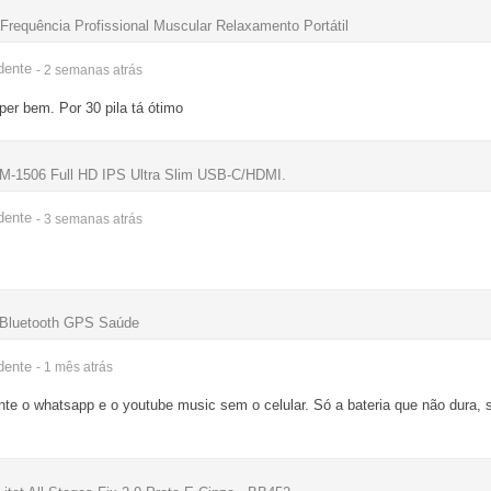
 Frequência Profissional Muscular Relaxamento Portátil
dente
- 2 semanas
atrás
per bem. Por 30 pila tá ótimo
TM-1506 Full HD IPS Ultra Slim USB-C/HDMI.
dente
- 3 semanas
atrás
Bluetooth GPS Saúde
dente
- 1 mês
atrás
te o whatsapp e o youtube music sem o celular. Só a bateria que não dura, 