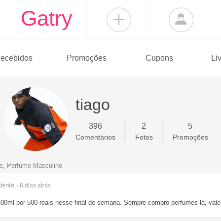
Gatry
ecebidos
Promoções
Cupons
Li
tiago
396
2
5
Comentários
Fotos
Promoções
e, Perfume Masculino
dente
- 6 dias
atrás
100ml por 500 reais nesse final de semana. Sempre compro perfumes lá, vale