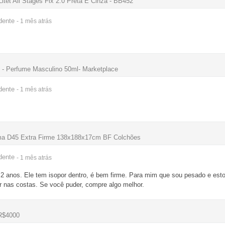
Litet All Stages Fix 2.0 Preta E Cinza - BB452
dente
- 1 mês
atrás
- Perfume Masculino 50ml- Marketplace
dente
- 1 mês
atrás
ma D45 Extra Firme 138x188x17cm BF Colchões
dente
- 1 mês
atrás
 2 anos. Ele tem isopor dentro, é bem firme. Para mim que sou pesado e est
 nas costas. Se você puder, compre algo melhor.
R$4000