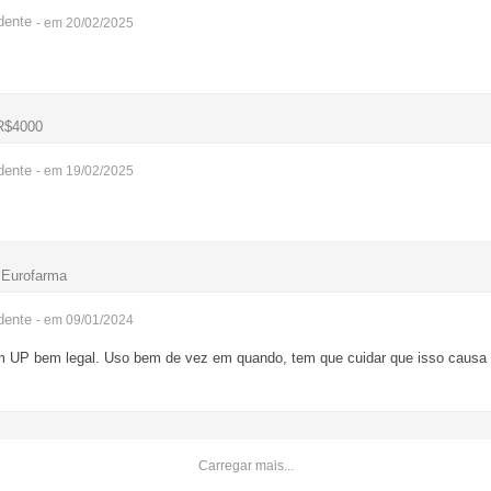
dente
- em 20/02/2025
R$4000
dente
- em 19/02/2025
 Eurofarma
dente
- em 09/01/2024
m UP bem legal. Uso bem de vez em quando, tem que cuidar que isso causa
Carregar mais...