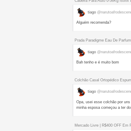
Cadeira Para Auto 0-36Kg Isofix 
tiago
@narutoafrodescen
Alguém recomenda?
Prada Paradigme Eau De Parfum 
tiago
@narutoafrodescen
Bah tenho e é muito bom
Colchão Casal Ortopédico Espu
tiago
@narutoafrodescen
Opa, usei esse colchão por uns
minha esposa começou a ter dor
Mercado Livre | R$400 OFF Em 