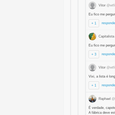
Vitor
@wtfi
Eu fico me pergun
responde
+ 1
Capitalista
Eu fico me pergu
responde
+ 3
Vitor
@wtfi
Vixi, a lista é long
responde
+ 1
Raphael
@r
É verdade, capote
A fábrica deve e