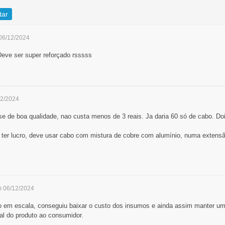
tar
06/12/2024
eve ser super reforçado rsssss
12/2024
e de boa qualidade, nao custa menos de 3 reais. Ja daria 60 só de cabo. Doi
 ter lucro, deve usar cabo com mistura de cobre com alumínio, numa extens
m 06/12/2024
do em escala, conseguiu baixar o custo dos insumos e ainda assim manter u
al do produto ao consumidor.