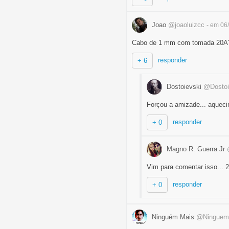
Joao
@joaoluizcc
- em 06
Cabo de 1 mm com tomada 20A?
responder
+ 6
Dostoievski
@Dostoi
Forçou a amizade... aquec
responder
+ 0
Magno R. Guerra Jr
Vim para comentar isso... 
responder
+ 0
Ninguém Mais
@Ninguem