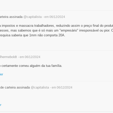
arteira assinada
@capitalista
- em 06/12/2024
a impostos e massacra trabalhadores, reduzindo assim o preço final do produ
esses, mas sabemos que é só mais um "empresário" irresponsável ou pior.
esquisa saberia que 1mm não comporta 20A.
lhermeboldt
- em 06/12/2024
 certamente comeu alguém da tua família.
er
 de carteira assinada
@capitalista
- em 06/12/2024
r