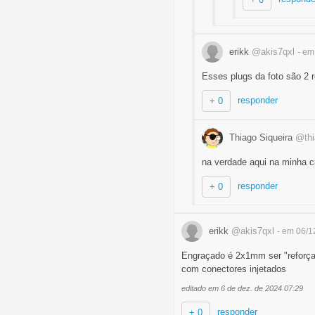
erikk
@akis7qxl
- em
Esses plugs da foto são 2 r
responder
+ 0
Thiago Siqueira
@thi
na verdade aqui na minha 
responder
+ 0
erikk
@akis7qxl
- em 06/1
Engraçado é 2x1mm ser "reforçad
com conectores injetados
editado em 6 de dez. de 2024 07:29
responder
+ 0