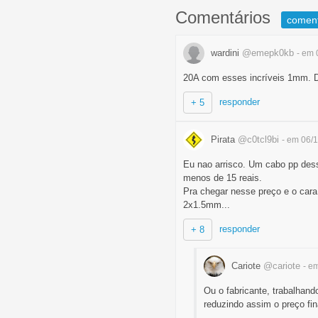
Comentários
comen
wardini
@emepk0kb
- em 
20A com esses incríveis 1mm. D
responder
+ 5
Pirata
@c0tcl9bi
- em 06/
Eu nao arrisco. Um cabo pp dess
menos de 15 reais.
Pra chegar nesse preço e o cara
2x1.5mm...
responder
+ 8
Cariote
@cariote
- e
Ou o fabricante, trabalhan
reduzindo assim o preço fin