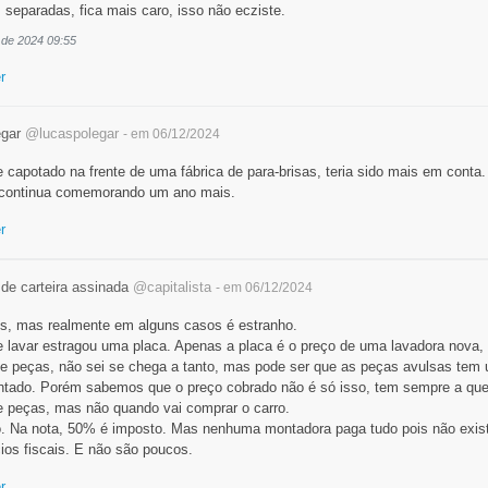
separadas, fica mais caro, isso não ecziste.
 de 2024 09:55
r
egar
@lucaspolegar
- em 06/12/2024
e capotado na frente de uma fábrica de para-brisas, teria sido mais em conta
 continua comemorando um ano mais.
r
 de carteira assinada
@capitalista
- em 06/12/2024
s, mas realmente em alguns casos é estranho.
 lavar estragou uma placa. Apenas a placa é o preço de uma lavadora nova
 e peças, não sei se chega a tanto, mas pode ser que as peças avulsas tem
ntado. Porém sabemos que o preço cobrado não é só isso, tem sempre a que
e peças, mas não quando vai comprar o carro.
o. Na nota, 50% é imposto. Mas nenhuma montadora paga tudo pois não exi
ios fiscais. E não são poucos.
r