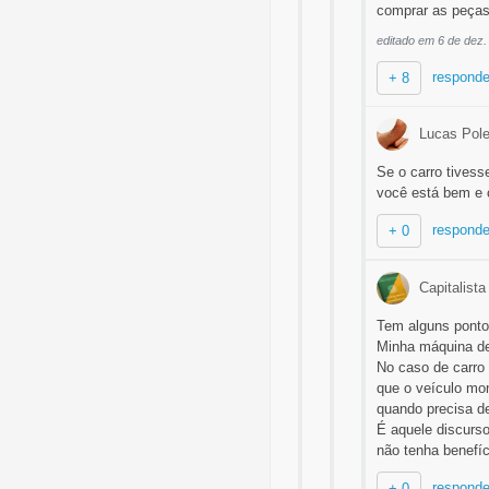
comprar as peças 
editado em 6 de dez.
responde
+ 8
Lucas Pol
Se o carro tivess
você está bem e
responde
+ 0
Capitalista
Tem alguns ponto
Minha máquina de
No caso de carro
que o veículo mo
quando precisa d
É aquele discurs
não tenha benefíc
responde
+ 0