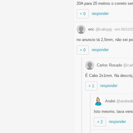
20A para 20 metros o correto s
responder
+ 0
eric
@caloypj
- em 06/12/
no anuncio tá 2,5mm, não sei por
responder
+ 0
Carlos Rosado
@car
É Cabo 2x1mm. Na descriçã
responder
+ 1
André
@andred
Isto mesmo, tava vend
responder
+ 2