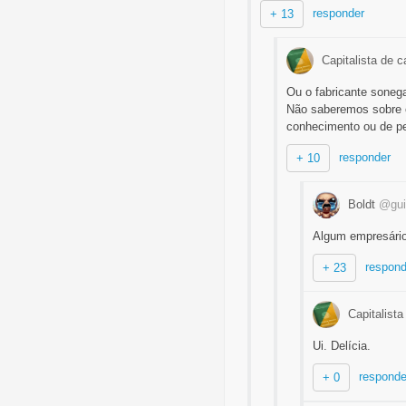
responder
+ 13
Capitalista de c
Ou o fabricante soneg
Não saberemos sobre 
conhecimento ou de p
responder
+ 10
Boldt
@gui
Algum empresário
respond
+ 23
Capitalista
Ui. Delícia.
responde
+ 0