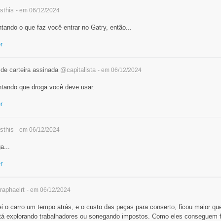
sthis
- em 06/12/2024
tando o que faz você entrar no Gatry, então...
r
 de carteira assinada
@capitalista
- em 06/12/2024
ntando que droga você deve usar.
r
sthis
- em 06/12/2024
a...
r
aphaelrt
- em 06/12/2024
i o carro um tempo atrás, e o custo das peças para conserto, ficou maior q
stá explorando trabalhadores ou sonegando impostos. Como eles conseguem f