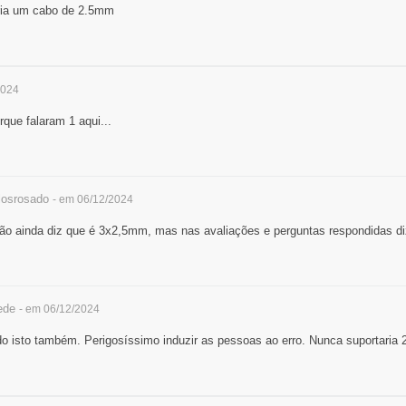
eria um cabo de 2.5mm
2024
que falaram 1 aqui...
losrosado
- em 06/12/2024
o ainda diz que é 3x2,5mm, mas nas avaliações e perguntas respondidas d
ede
- em 06/12/2024
o isto também. Perigosíssimo induzir as pessoas ao erro. Nunca suportaria 