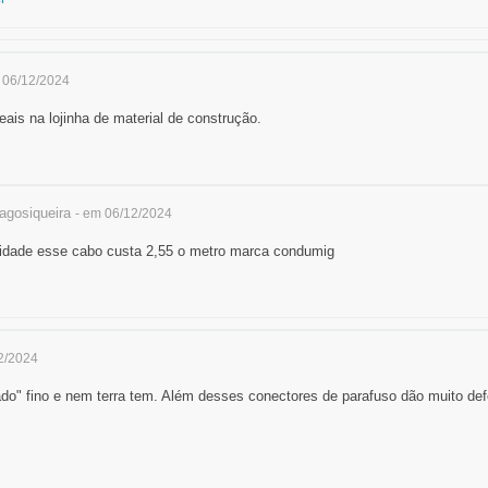
 06/12/2024
eais na lojinha de material de construção.
agosiqueira
- em 06/12/2024
cidade esse cabo custa 2,55 o metro marca condumig
2/2024
o" fino e nem terra tem. Além desses conectores de parafuso dão muito def