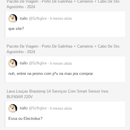
Pacote De Viagem - Porto De Galinhas + Carneiros + Cabo De Sto.
Agostinho - 2024
itallo
@5zfkglxe
- 9 meses
atrás
que site?
Pacote De Viagem - Porto De Galinhas + Carneiros + Cabo De Sto.
Agostinho - 2024
itallo
@5zfkglxe
- 9 meses
atrás
nuh, entrei na promo com p*u na mao pra comprar.
Lava Louças Brastemp 14 Serviços Com Smart Sensor Inox
BLF60AR 220V
itallo
@5zfkglxe
- 9 meses
atrás
Essa ou Electrolux?