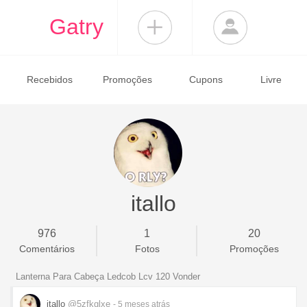
Gatry
Recebidos
Promoções
Cupons
Livre
itallo
976
1
20
Comentários
Fotos
Promoções
Lanterna Para Cabeça Ledcob Lcv 120 Vonder
itallo
@5zfkglxe
- 5 meses
atrás