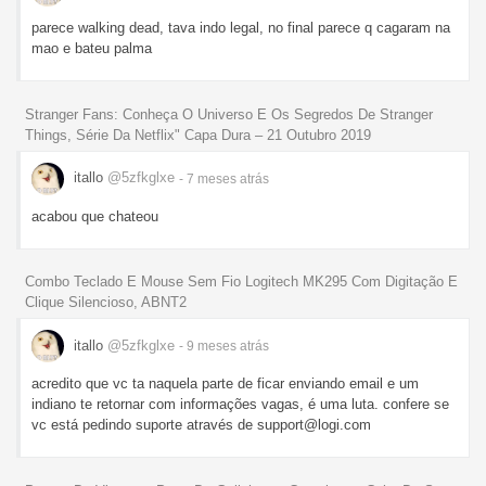
parece walking dead, tava indo legal, no final parece q cagaram na
mao e bateu palma
Stranger Fans: Conheça O Universo E Os Segredos De Stranger
Things, Série Da Netflix" Capa Dura – 21 Outubro 2019
itallo
@5zfkglxe
- 7 meses
atrás
acabou que chateou
Combo Teclado E Mouse Sem Fio Logitech MK295 Com Digitação E
Clique Silencioso, ABNT2
itallo
@5zfkglxe
- 9 meses
atrás
acredito que vc ta naquela parte de ficar enviando email e um
indiano te retornar com informações vagas, é uma luta. confere se
vc está pedindo suporte através de support@logi.com