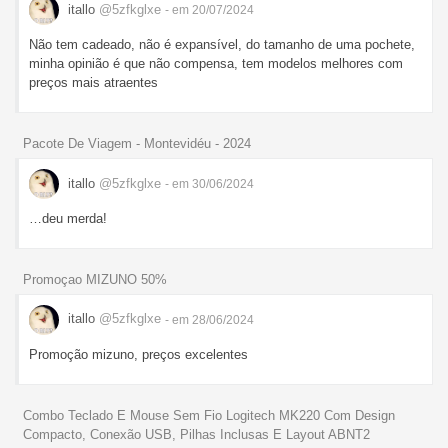
itallo
@5zfkglxe
- em 20/07/2024
Não tem cadeado, não é expansível, do tamanho de uma pochete,
minha opinião é que não compensa, tem modelos melhores com
preços mais atraentes
Pacote De Viagem - Montevidéu - 2024
itallo
@5zfkglxe
- em 30/06/2024
…deu merda!
Promoçao MIZUNO 50%
itallo
@5zfkglxe
- em 28/06/2024
Promoção mizuno, preços excelentes
Combo Teclado E Mouse Sem Fio Logitech MK220 Com Design
Compacto, Conexão USB, Pilhas Inclusas E Layout ABNT2