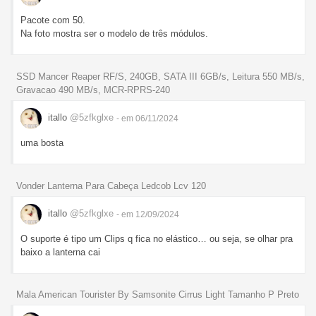
Pacote com 50.
Na foto mostra ser o modelo de três módulos.
SSD Mancer Reaper RF/S, 240GB, SATA III 6GB/s, Leitura 550 MB/s,
Gravacao 490 MB/s, MCR-RPRS-240
itallo
@5zfkglxe
- em 06/11/2024
uma bosta
Vonder Lanterna Para Cabeça Ledcob Lcv 120
itallo
@5zfkglxe
- em 12/09/2024
O suporte é tipo um Clips q fica no elástico… ou seja, se olhar pra
baixo a lanterna cai
Mala American Tourister By Samsonite Cirrus Light Tamanho P Preto