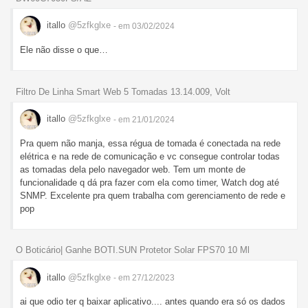
itallo
@5zfkglxe
- em 03/02/2024
Ele não disse o que…
Filtro De Linha Smart Web 5 Tomadas 13.14.009, Volt
itallo
@5zfkglxe
- em 21/01/2024
Pra quem não manja, essa régua de tomada é conectada na rede
elétrica e na rede de comunicação e vc consegue controlar todas
as tomadas dela pelo navegador web. Tem um monte de
funcionalidade q dá pra fazer com ela como timer, Watch dog até
SNMP. Excelente pra quem trabalha com gerenciamento de rede e
pop
O Boticário| Ganhe BOTI.SUN Protetor Solar FPS70 10 Ml
itallo
@5zfkglxe
- em 27/12/2023
ai que odio ter q baixar aplicativo.... antes quando era só os dados