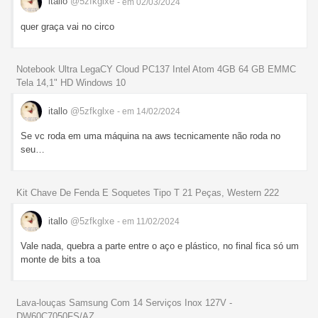
itallo
@5zfkglxe
- em 02/03/2024
quer graça vai no circo
Notebook Ultra LegaCY Cloud PC137 Intel Atom 4GB 64 GB EMMC
Tela 14,1" HD Windows 10
itallo
@5zfkglxe
- em 14/02/2024
Se vc roda em uma máquina na aws tecnicamente não roda no
seu…
Kit Chave De Fenda E Soquetes Tipo T 21 Peças, Western 222
itallo
@5zfkglxe
- em 11/02/2024
Vale nada, quebra a parte entre o aço e plástico, no final fica só um
monte de bits a toa
Lava-louças Samsung Com 14 Serviços Inox 127V -
DW60C7050FS/AZ