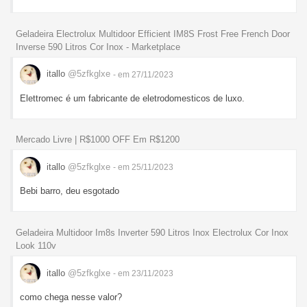
Geladeira Electrolux Multidoor Efficient IM8S Frost Free French Door
Inverse 590 Litros Cor Inox - Marketplace
itallo
@5zfkglxe
- em 27/11/2023
Elettromec é um fabricante de eletrodomesticos de luxo.
Mercado Livre | R$1000 OFF Em R$1200
itallo
@5zfkglxe
- em 25/11/2023
Bebi barro, deu esgotado
Geladeira Multidoor Im8s Inverter 590 Litros Inox Electrolux Cor Inox
Look 110v
itallo
@5zfkglxe
- em 23/11/2023
como chega nesse valor?