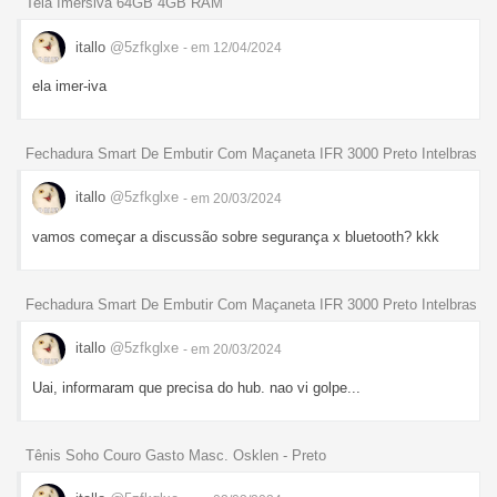
Tela Imersiva 64GB 4GB RAM
itallo
@5zfkglxe
- em 12/04/2024
ela imer-iva
Fechadura Smart De Embutir Com Maçaneta IFR 3000 Preto Intelbras
itallo
@5zfkglxe
- em 20/03/2024
vamos começar a discussão sobre segurança x bluetooth? kkk
Fechadura Smart De Embutir Com Maçaneta IFR 3000 Preto Intelbras
itallo
@5zfkglxe
- em 20/03/2024
Uai, informaram que precisa do hub. nao vi golpe...
Tênis Soho Couro Gasto Masc. Osklen - Preto