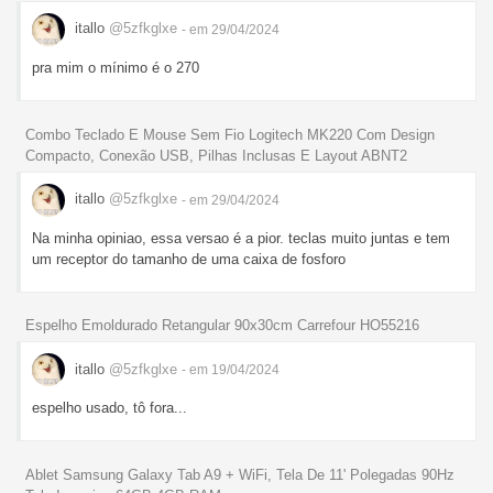
itallo
@5zfkglxe
- em 29/04/2024
pra mim o mínimo é o 270
Combo Teclado E Mouse Sem Fio Logitech MK220 Com Design
Compacto, Conexão USB, Pilhas Inclusas E Layout ABNT2
itallo
@5zfkglxe
- em 29/04/2024
Na minha opiniao, essa versao é a pior. teclas muito juntas e tem
um receptor do tamanho de uma caixa de fosforo
Espelho Emoldurado Retangular 90x30cm Carrefour HO55216
itallo
@5zfkglxe
- em 19/04/2024
espelho usado, tô fora...
Ablet Samsung Galaxy Tab A9 + WiFi, Tela De 11' Polegadas 90Hz