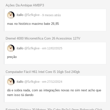
Ações Da Ambipar AMBP3
itallo
@5zfkglxe
- 9 meses
atrás
mas no histórico maximo bate 26,85
Dremel 4000 Microrretífica Com 26 Acessórios 127V
itallo
@5zfkglxe
- em 12/02/2025
preção
Computador Fácil H61 Intel Core I5 16gb Ssd 240gb
itallo
@5zfkglxe
- em 27/12/2024
dá e sobra nada, com as integrações novas no sim next acho que
nem isso tá dando
Extensão Elétrica 20 Metros 20a Cabo Pp2x1,0mm Reforçada Click