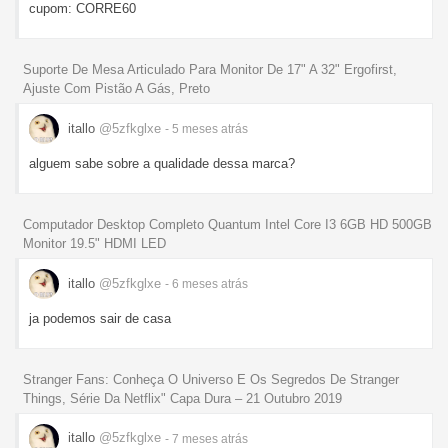
cupom: CORRE60
Suporte De Mesa Articulado Para Monitor De 17" A 32" Ergofirst,
Ajuste Com Pistão A Gás, Preto
itallo
@5zfkglxe
- 5 meses
atrás
alguem sabe sobre a qualidade dessa marca?
Computador Desktop Completo Quantum Intel Core I3 6GB HD 500GB
Monitor 19.5" HDMI LED
itallo
@5zfkglxe
- 6 meses
atrás
ja podemos sair de casa
Stranger Fans: Conheça O Universo E Os Segredos De Stranger
Things, Série Da Netflix" Capa Dura – 21 Outubro 2019
itallo
@5zfkglxe
- 7 meses
atrás