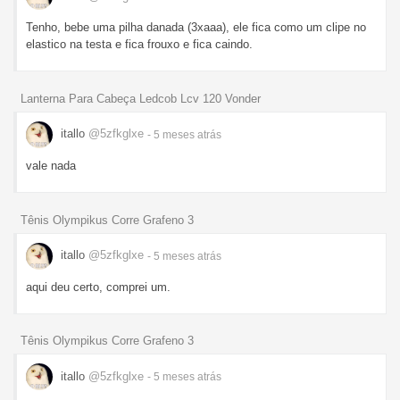
Tenho, bebe uma pilha danada (3xaaa), ele fica como um clipe no
elastico na testa e fica frouxo e fica caindo.
Lanterna Para Cabeça Ledcob Lcv 120 Vonder
itallo
@5zfkglxe
- 5 meses
atrás
vale nada
Tênis Olympikus Corre Grafeno 3
itallo
@5zfkglxe
- 5 meses
atrás
aqui deu certo, comprei um.
Tênis Olympikus Corre Grafeno 3
itallo
@5zfkglxe
- 5 meses
atrás