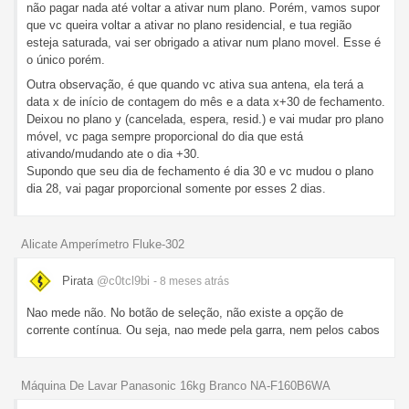
não pagar nada até voltar a ativar num plano. Porém, vamos supor
que vc queira voltar a ativar no plano residencial, e tua região
esteja saturada, vai ser obrigado a ativar num plano movel. Esse é
o único porém.
Outra observação, é que quando vc ativa sua antena, ela terá a
data x de início de contagem do mês e a data x+30 de fechamento.
Deixou no plano y (cancelada, espera, resid.) e vai mudar pro plano
móvel, vc paga sempre proporcional do dia que está
ativando/mudando ate o dia +30.
Supondo que seu dia de fechamento é dia 30 e vc mudou o plano
dia 28, vai pagar proporcional somente por esses 2 dias.
Alicate Amperímetro Fluke-302
Pirata
@c0tcl9bi
- 8 meses
atrás
Nao mede não. No botão de seleção, não existe a opção de
corrente contínua. Ou seja, nao mede pela garra, nem pelos cabos
Máquina De Lavar Panasonic 16kg Branco NA-F160B6WA