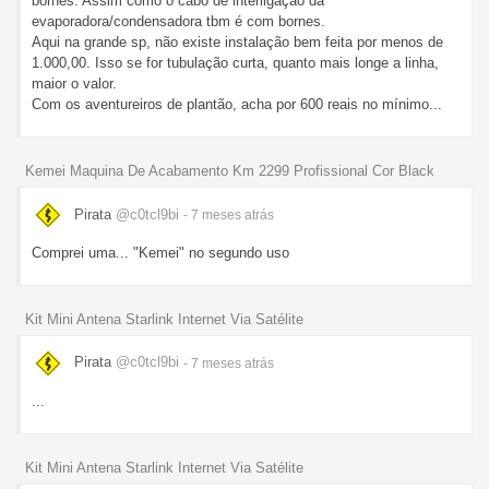
bornes. Assim como o cabo de interligação da
evaporadora/condensadora tbm é com bornes.
Aqui na grande sp, não existe instalação bem feita por menos de
1.000,00. Isso se for tubulação curta, quanto mais longe a linha,
maior o valor.
Com os aventureiros de plantão, acha por 600 reais no mínimo...
Kemei Maquina De Acabamento Km 2299 Profissional Cor Black
Pirata
@c0tcl9bi
- 7 meses
atrás
Comprei uma... "Kemei" no segundo uso
Kit Mini Antena Starlink Internet Via Satélite
Pirata
@c0tcl9bi
- 7 meses
atrás
...
Kit Mini Antena Starlink Internet Via Satélite