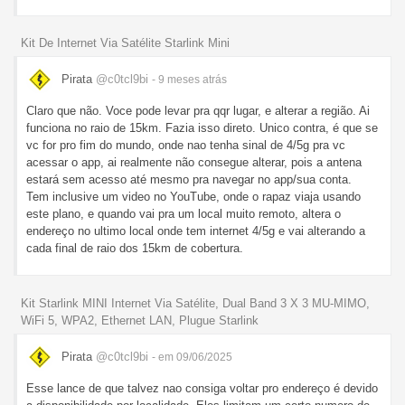
Kit De Internet Via Satélite Starlink Mini
Pirata
@c0tcl9bi
- 9 meses
atrás
Claro que não. Voce pode levar pra qqr lugar, e alterar a região. Ai
funciona no raio de 15km. Fazia isso direto. Unico contra, é que se
vc for pro fim do mundo, onde nao tenha sinal de 4/5g pra vc
acessar o app, ai realmente não consegue alterar, pois a antena
estará sem acesso até mesmo pra navegar no app/sua conta.
Tem inclusive um video no YouTube, onde o rapaz viaja usando
este plano, e quando vai pra um local muito remoto, altera o
endereço no ultimo local onde tem internet 4/5g e vai alterando a
cada final de raio dos 15km de cobertura.
Kit Starlink MINI Internet Via Satélite, Dual Band 3 X 3 MU-MIMO,
WiFi 5, WPA2, Ethernet LAN, Plugue Starlink
Pirata
@c0tcl9bi
- em 09/06/2025
Esse lance de que talvez nao consiga voltar pro endereço é devido