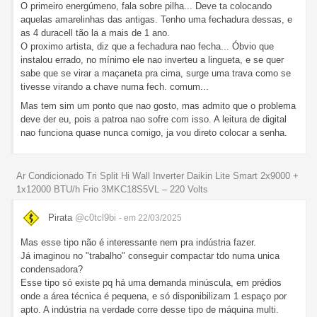
O primeiro energúmeno, fala sobre pilha... Deve ta colocando
aquelas amarelinhas das antigas. Tenho uma fechadura dessas, e
as 4 duracell tão la a mais de 1 ano.
O proximo artista, diz que a fechadura nao fecha... Óbvio que
instalou errado, no mínimo ele nao inverteu a lingueta, e se quer
sabe que se virar a maçaneta pra cima, surge uma trava como se
tivesse virando a chave numa fech. comum...
Mas tem sim um ponto que nao gosto, mas admito que o problema
deve der eu, pois a patroa nao sofre com isso. A leitura de digital
nao funciona quase nunca comigo, ja vou direto colocar a senha.
Ar Condicionado Tri Split Hi Wall Inverter Daikin Lite Smart 2x9000 +
1x12000 BTU/h Frio 3MKC18S5VL – 220 Volts
Pirata
@c0tcl9bi
- em 22/03/2025
Mas esse tipo não é interessante nem pra indústria fazer.
Já imaginou no "trabalho" conseguir compactar tdo numa unica
condensadora?
Esse tipo só existe pq há uma demanda minúscula, em prédios
onde a área técnica é pequena, e só disponibilizam 1 espaço por
apto. A indústria na verdade corre desse tipo de máquina multi.