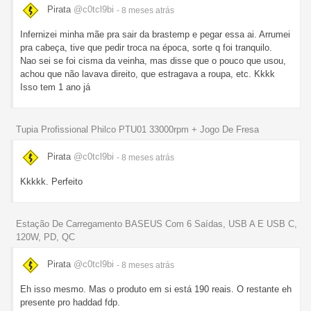
Pirata
@c0tcl9bi
- 8 meses
atrás
Infernizei minha mãe pra sair da brastemp e pegar essa ai. Arrumei
pra cabeça, tive que pedir troca na época, sorte q foi tranquilo.
Nao sei se foi cisma da veinha, mas disse que o pouco que usou,
achou que não lavava direito, que estragava a roupa, etc. Kkkk
Isso tem 1 ano já
Tupia Profissional Philco PTU01 33000rpm + Jogo De Fresa
Pirata
@c0tcl9bi
- 8 meses
atrás
Kkkkk. Perfeito
Estação De Carregamento BASEUS Com 6 Saídas, USB A E USB C,
120W, PD, QC
Pirata
@c0tcl9bi
- 8 meses
atrás
Eh isso mesmo. Mas o produto em si está 190 reais. O restante eh
presente pro haddad fdp.