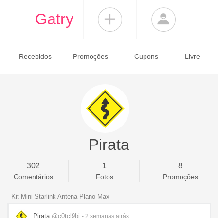
Gatry
Recebidos
Promoções
Cupons
Livre
Pirata
302
1
8
Comentários
Fotos
Promoções
Kit Mini Starlink Antena Plano Max
Pirata
@c0tcl9bi
- 2 semanas
atrás