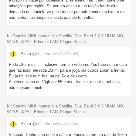
a disponibilidade por localidade. Eles limitam um certo numero de
ativações por região. Se por um acaso a tua região for de alta
demanda de starlink, vc pode mudar pra outro endereço fixo, e dps
não tenha mais disponibilidade quando for voltar.
Kit Starlink MINI Internet Via Satélite, Dual Band 3 X 3 MU-MIMO,
WiFi 5, WPA2, Ethernet LAN, Plugue Starlink
Pirata
@c0tcl9bi
- em 09/06/2025
Pode alterar sim... Inclusive tem um vídeo no YouTube de um cara
que faz isso, ele roda 15km, para e joga pra outros 15km a frente.
Eu ja fiz isso num fds, mudei 5x e deu certo.
Ai veio o plano de 10gb por 55 reais. Uso ele, mas é a trabalho,
não consumo muito.
Kit Starlink MINI Internet Via Satélite, Dual Band 3 X 3 MU-MIMO,
WiFi 5, WPA2, Ethernet LAN, Plugue Starlink
Pirata
@c0tcl9bi
- em 09/06/2025
Vinícius, Tenho uma gen3 e dá sim. Funciona em um raio de 15km