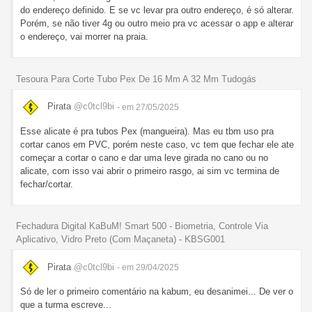
do endereço definido. E se vc levar pra outro endereço, é só alterar.
Porém, se não tiver 4g ou outro meio pra vc acessar o app e alterar
o endereço, vai morrer na praia.
Tesoura Para Corte Tubo Pex De 16 Mm A 32 Mm Tudogás
Pirata
@c0tcl9bi
- em 27/05/2025
Esse alicate é pra tubos Pex (mangueira). Mas eu tbm uso pra
cortar canos em PVC, porém neste caso, vc tem que fechar ele ate
começar a cortar o cano e dar uma leve girada no cano ou no
alicate, com isso vai abrir o primeiro rasgo, ai sim vc termina de
fechar/cortar.
Fechadura Digital KaBuM! Smart 500 - Biometria, Controle Via
Aplicativo, Vidro Preto (Com Maçaneta) - KBSG001
Pirata
@c0tcl9bi
- em 29/04/2025
Só de ler o primeiro comentário na kabum, eu desanimei... De ver o
que a turma escreve...