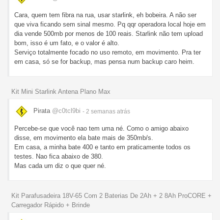
Cara, quem tem fibra na rua, usar starlink, eh bobeira. A não ser
que viva ficando sem sinal mesmo. Pq qqr operadora local hoje em
dia vende 500mb por menos de 100 reais. Starlink não tem upload
bom, isso é um fato, e o valor é alto.
Serviço totalmente focado no uso remoto, em movimento. Pra ter
em casa, só se for backup, mas pensa num backup caro heim.
Kit Mini Starlink Antena Plano Max
Pirata
@c0tcl9bi
- 2 semanas
atrás
Percebe-se que você nao tem uma né. Como o amigo abaixo
disse, em movimento ela bate mais de 350mb/s.
Em casa, a minha bate 400 e tanto em praticamente todos os
testes. Nao fica abaixo de 380.
Mas cada um diz o que quer né.
Kit Parafusadeira 18V-65 Com 2 Baterias De 2Ah + 2 8Ah ProCORE +
Carregador Rápido + Brinde