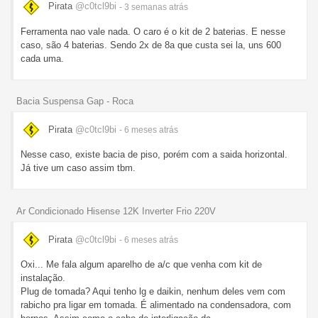
Pirata
@c0tcl9bi
- 3 semanas
atrás
Ferramenta nao vale nada. O caro é o kit de 2 baterias. E nesse
caso, são 4 baterias. Sendo 2x de 8a que custa sei la, uns 600
cada uma.
Bacia Suspensa Gap - Roca
Pirata
@c0tcl9bi
- 6 meses
atrás
Nesse caso, existe bacia de piso, porém com a saida horizontal.
Já tive um caso assim tbm.
Ar Condicionado Hisense 12K Inverter Frio 220V
Pirata
@c0tcl9bi
- 6 meses
atrás
Oxi... Me fala algum aparelho de a/c que venha com kit de
instalação.
Plug de tomada? Aqui tenho lg e daikin, nenhum deles vem com
rabicho pra ligar em tomada. É alimentado na condensadora, com