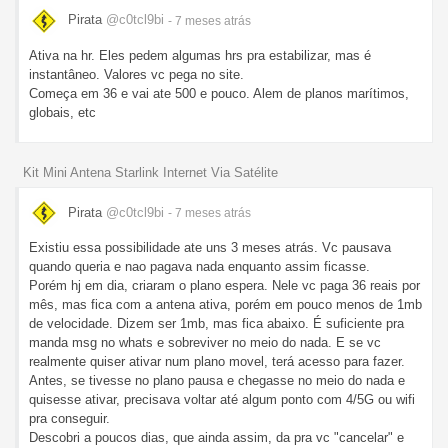
Pirata
@c0tcl9bi
- 7 meses
atrás
Ativa na hr. Eles pedem algumas hrs pra estabilizar, mas é
instantâneo. Valores vc pega no site.
Começa em 36 e vai ate 500 e pouco. Alem de planos marítimos,
globais, etc
Kit Mini Antena Starlink Internet Via Satélite
Pirata
@c0tcl9bi
- 7 meses
atrás
Existiu essa possibilidade ate uns 3 meses atrás. Vc pausava
quando queria e nao pagava nada enquanto assim ficasse.
Porém hj em dia, criaram o plano espera. Nele vc paga 36 reais por
mês, mas fica com a antena ativa, porém em pouco menos de 1mb
de velocidade. Dizem ser 1mb, mas fica abaixo. É suficiente pra
manda msg no whats e sobreviver no meio do nada. E se vc
realmente quiser ativar num plano movel, terá acesso para fazer.
Antes, se tivesse no plano pausa e chegasse no meio do nada e
quisesse ativar, precisava voltar até algum ponto com 4/5G ou wifi
pra conseguir.
Descobri a poucos dias, que ainda assim, da pra vc "cancelar" e