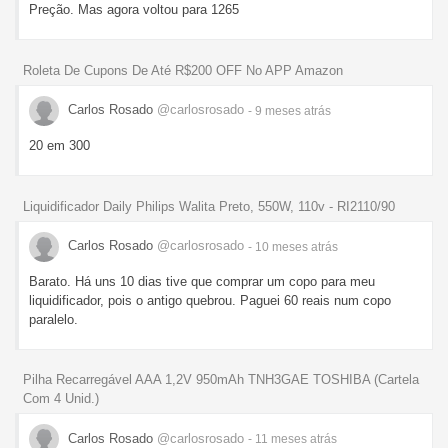
Preção. Mas agora voltou para 1265
Roleta De Cupons De Até R$200 OFF No APP Amazon
Carlos Rosado
@carlosrosado
- 9 meses
atrás
20 em 300
Liquidificador Daily Philips Walita Preto, 550W, 110v - RI2110/90
Carlos Rosado
@carlosrosado
- 10 meses
atrás
Barato. Há uns 10 dias tive que comprar um copo para meu
liquidificador, pois o antigo quebrou. Paguei 60 reais num copo
paralelo.
Pilha Recarregável AAA 1,2V 950mAh TNH3GAE TOSHIBA (Cartela
Com 4 Unid.)
Carlos Rosado
@carlosrosado
- 11 meses
atrás