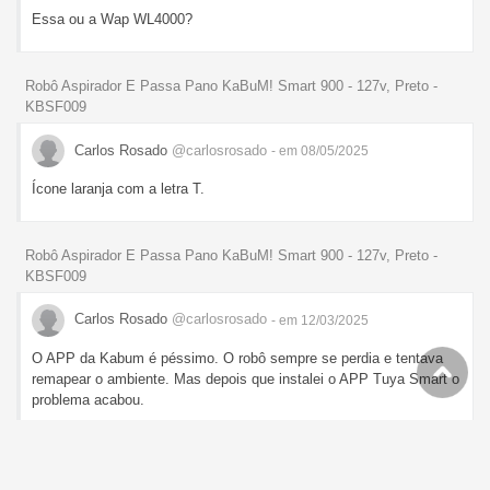
Essa ou a Wap WL4000?
Robô Aspirador E Passa Pano KaBuM! Smart 900 - 127v, Preto -
KBSF009
Carlos Rosado
@carlosrosado
- em 08/05/2025
Ícone laranja com a letra T.
Robô Aspirador E Passa Pano KaBuM! Smart 900 - 127v, Preto -
KBSF009
Carlos Rosado
@carlosrosado
- em 12/03/2025
O APP da Kabum é péssimo. O robô sempre se perdia e tentava
remapear o ambiente. Mas depois que instalei o APP Tuya Smart o
problema acabou.
Bloqueador E Eliminador De Ar Aquasaver Pro Polishop