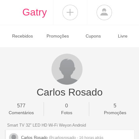
Gatry
Recebidos
Promoções
Cupons
Livre
Carlos Rosado
577
0
5
Comentários
Fotos
Promoções
Smart TV 32'' LED HD Wi-Fi Weyon Android
Carlos Rosado
@carlosrosado
- 16 horas
atrás