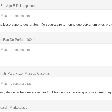
 Em Aço E Polipropileno
mMais
- 1 semana
atrás
. Esse suporte dos pratos não segura direito, tenho que deixar um pires pra
ne Eau De Parfum 100ml
mMais
- 1 semana
atrás
rtátil Para Fazer Massas Caseiras
mMais
- 1 semana
atrás
elo, depois achei que era aspirador. Mas nunca imaginei que fosse uma ma
dard - Marketplace