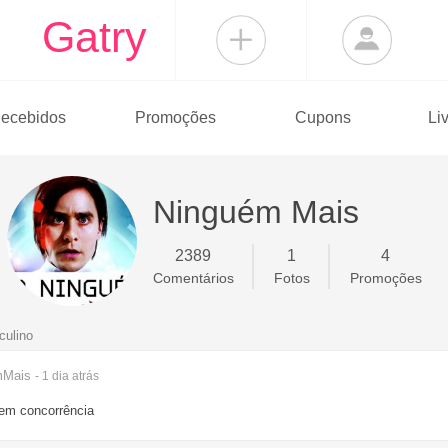
Gatry
ecebidos
Promoções
Cupons
Li
Ninguém Mais
2389
1
4
Comentários
Fotos
Promoções
culino
mMais
- 1 dia
atrás
tem concorrência