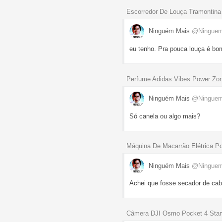
Escorredor De Louça Tramontina
Ninguém Mais
@Ningue
eu tenho. Pra pouca louça é bom
Perfume Adidas Vibes Power Zo
Ninguém Mais
@Ningue
Só canela ou algo mais?
Máquina De Macarrão Elétrica Po
Ninguém Mais
@Ningue
Achei que fosse secador de cab
Câmera DJI Osmo Pocket 4 Stan