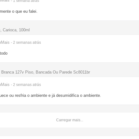
mMais
- 1 semana
atrás
mente o que eu falei.
, Carioca, 100ml
mMais
- 2 semanas
atrás
todo
 Branca 127v Piso, Bancada Ou Parede Sc8011br
mMais
- 2 semanas
atrás
ece ou resfria o ambiente e já desumidifica o ambiente.
Carregar mais...