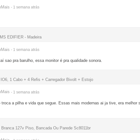
mMais
- 1 semana
atrás
MS EDIFIER - Madeira
mMais
- 1 semana
atrás
aí sao pra barulho, essa monitor é pra qualidade sonora.
IO6, 1 Cabo + 4 Refis + Carregador Bivolt + Estojo
mMais
- 1 semana
atrás
 troca a pilha e vida que segue. Essas mais modernas ai ja tive, era melho
 Branca 127v Piso, Bancada Ou Parede Sc8011br