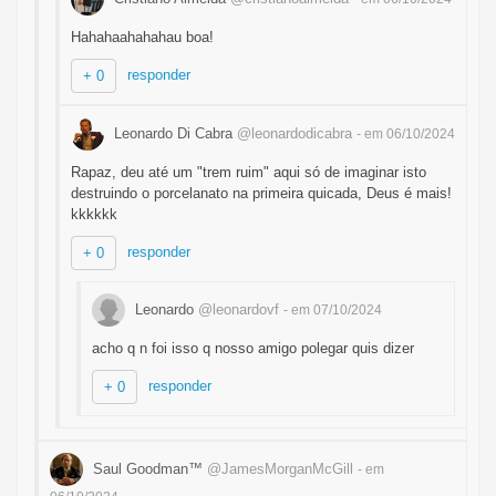
Hahahaahahahau boa!
responder
+ 0
Leonardo Di Cabra
@leonardodicabra
- em 06/10/2024
Rapaz, deu até um "trem ruim" aqui só de imaginar isto
destruindo o porcelanato na primeira quicada, Deus é mais!
kkkkkk
responder
+ 0
Leonardo
@leonardovf
- em 07/10/2024
acho q n foi isso q nosso amigo polegar quis dizer
responder
+ 0
Saul Goodman™
@JamesMorganMcGill
- em