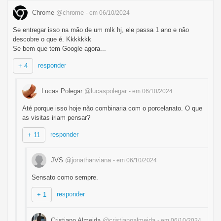
Chrome
@chrome
- em 06/10/2024
Se entregar isso na mão de um mlk hj, ele passa 1 ano e não
descobre o que é. Kkkkkkk
Se bem que tem Google agora...
responder
+ 4
Lucas Polegar
@lucaspolegar
- em 06/10/2024
Até porque isso hoje não combinaria com o porcelanato. O que
as visitas iriam pensar?
responder
+ 11
JVS
@jonathanviana
- em 06/10/2024
Sensato como sempre.
responder
+ 1
Cristiano Almeida
@cristianoalmeida
- em 06/10/2024