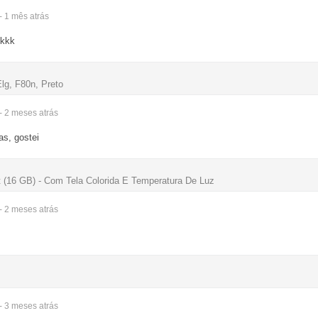
- 1 mês
atrás
kkkk
lg, F80n, Preto
- 2 meses
atrás
s, gostei
 (16 GB) - Com Tela Colorida E Temperatura De Luz
- 2 meses
atrás
- 3 meses
atrás