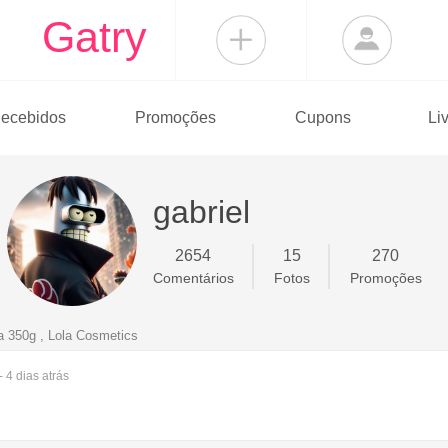
Gatry
ecebidos
Promoções
Cupons
Li
gabriel
2654
15
270
Comentários
Fotos
Promoções
 350g , Lola Cosmetics
- 4 dias
atrás