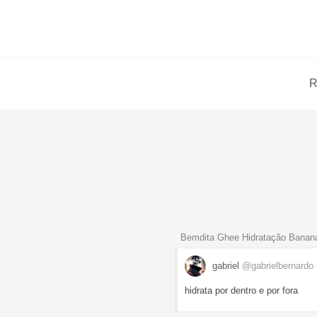
R
Bemdita Ghee Hidratação Banana
gabriel
@gabrielbernardo
hidrata por dentro e por fora