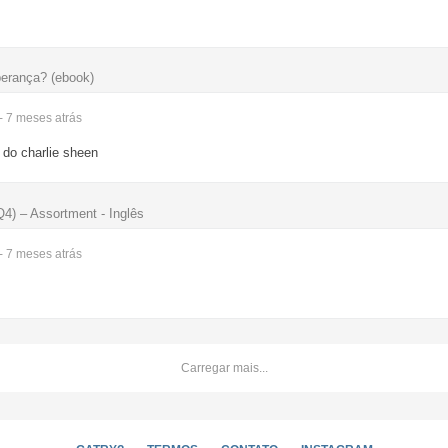
perança? (ebook)
- 7 meses
atrás
u do charlie sheen
4) – Assortment - Inglês
- 7 meses
atrás
Carregar mais...