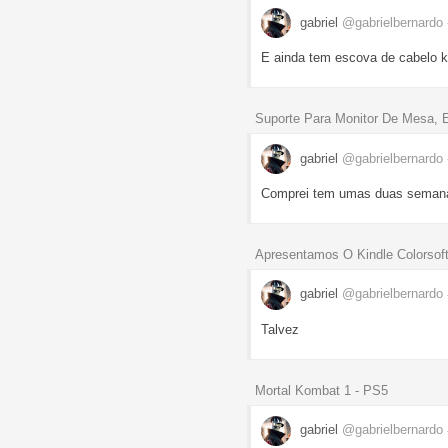
gabriel
@gabrielbernardo
E ainda tem escova de cabelo 
Suporte Para Monitor De Mesa, E
gabriel
@gabrielbernardo
Comprei tem umas duas semana
Apresentamos O Kindle Colorsoft
gabriel
@gabrielbernardo
Talvez
Mortal Kombat 1 - PS5
gabriel
@gabrielbernardo