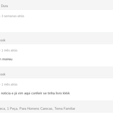
 Dura
- 3 semanas
atrás
Book
- 1 mês
atrás
on morreu
Book
- 1 mês
atrás
 noticia e já vim aqui conferir se tinha livro kkkk
eca, 1 Peça, Para Homens Carecas, Tema Familiar