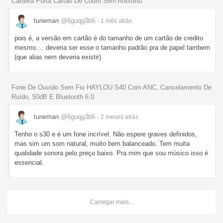
Carteira Porta Cartão De Couro Slim Antifurto
tuneman
@6guqg3b6
- 1 mês
atrás
pois é, a versão em cartão é do tamanho de um cartão de credito
mesmo.... deveria ser esse o tamanho padrão pra de papel tambem
(que alias nem deveria existir)
Fone De Ouvido Sem Fio HAYLOU S40 Com ANC, Cancelamento De
Ruído, 50dB E Bluetooth 6.0
tuneman
@6guqg3b6
- 2 meses
atrás
Tenho o s30 e é um fone incrível. Não espere graves definidos,
mas sim um som natural, muito bem balanceado. Tem muita
qualidade sonora pelo preço baixo. Pra mim que sou músico isso é
essencial.
Carregar mais...