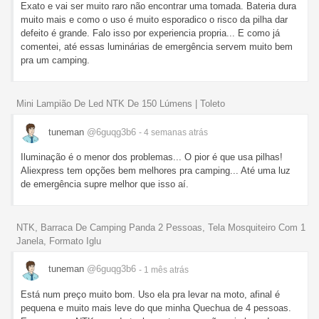
Exato e vai ser muito raro não encontrar uma tomada. Bateria dura
muito mais e como o uso é muito esporadico o risco da pilha dar
defeito é grande. Falo isso por experiencia propria... E como já
comentei, até essas luminárias de emergência servem muito bem
pra um camping.
Mini Lampião De Led NTK De 150 Lúmens | Toleto
tuneman
@6guqg3b6
- 4 semanas
atrás
Iluminação é o menor dos problemas... O pior é que usa pilhas!
Aliexpress tem opções bem melhores pra camping... Até uma luz
de emergência supre melhor que isso aí.
NTK, Barraca De Camping Panda 2 Pessoas, Tela Mosquiteiro Com 1
Janela, Formato Iglu
tuneman
@6guqg3b6
- 1 mês
atrás
Está num preço muito bom. Uso ela pra levar na moto, afinal é
pequena e muito mais leve do que minha Quechua de 4 pessoas.