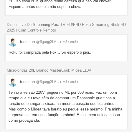
Eu uso essa NTK quando tenho certeza que não vai chover!
Fiquem atentos que ela não suporta chuva.
Dispositivo De Streaming Para TV HD/FHD Roku Streaming Stick HD
2025 | Com Controle Remoto
tuneman
@6guqg3b6
- 1 mês
atrás
Roku foi comprada pela Fox... Só espero o pior...
Micro-ondas 20L Branco MasterCook Midea 110V
tuneman
@6guqg3b6
- 1 mês
atrás
Tenho a versão 220V, peguei no ML por 350 reais. Faz um bom
tempo que eu tava afim de comprar um Panasonic que tinha a
função de entregar a xícara na mesma posição que ela entrou...
Mas como o Midea tava barato eu peguei esse mesmo. Pra minha
surpresa ele tem essa função também! E eles nem colocam isso
como propaganda.