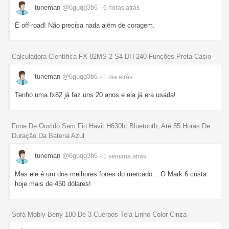
tuneman
@6guqg3b6
- 6 horas
atrás
É off-road! Não precisa nada além de coragem.
Calculadora Científica FX-82MS-2-S4-DH 240 Funções Preta Casio
tuneman
@6guqg3b6
- 1 dia
atrás
Tenho uma fx82 já faz uns 20 anos e ela já era usada!
Fone De Ouvido Sem Fio Havit H630bt Bluetooth, Até 55 Horas De
Duração Da Bateria Azul
tuneman
@6guqg3b6
- 1 semana
atrás
Mas ele é um dos melhores fones do mercado... O Mark 6 custa
hoje mais de 450 dólares!
Sofá Mobly Beny 180 De 3 Cuerpos Tela Linho Color Cinza