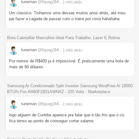
tuneman
@6guqg3b6
- 1 mês
atrás
Um classico. Tinhamos uma dessas muitos anos atrás, até meu
pai fazer a cagada de passar com o trator por cima hahahaha
Bota Caterpillar Masculina Ideal Para Trabalho, Lazer E Rotina
tuneman
@6guqg3b6
- 1 mês
atrás
Por menos de R$400 ja é impossível. É praticamente uma bota de
mais de 80 dólares
Samsung Ar Condicionado Split Inverter Samsung WindFree AI 18000
BTU/h Frio AR60F18D1AWNAZ - 220 Volts - Marketplace
tuneman
@6guqg3b6
- 1 mês
atrás
logo alguem de Curitiba aparece pra falar que é tão frio que o cú
fica tenso ao ponto de conseguir cortar salame.