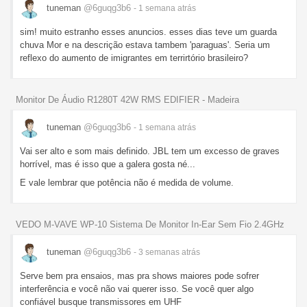
tuneman
@6guqg3b6
- 1 semana
atrás
sim! muito estranho esses anuncios. esses dias teve um guarda
chuva Mor e na descrição estava tambem 'paraguas'. Seria um
reflexo do aumento de imigrantes em terrirtório brasileiro?
Monitor De Áudio R1280T 42W RMS EDIFIER - Madeira
tuneman
@6guqg3b6
- 1 semana
atrás
Vai ser alto e som mais definido. JBL tem um excesso de graves
horrível, mas é isso que a galera gosta né...
E vale lembrar que potência não é medida de volume.
VEDO M-VAVE WP-10 Sistema De Monitor In-Ear Sem Fio 2.4GHz
tuneman
@6guqg3b6
- 3 semanas
atrás
Serve bem pra ensaios, mas pra shows maiores pode sofrer
interferência e você não vai querer isso. Se você quer algo
confiável busque transmissores em UHF