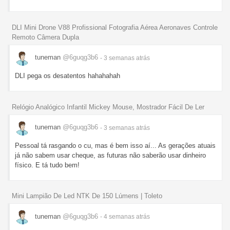
DLI Mini Drone V88 Profissional Fotografia Aérea Aeronaves Controle
Remoto Câmera Dupla
tuneman
@6guqg3b6
- 3 semanas
atrás
DLI pega os desatentos hahahahah
Relógio Analógico Infantil Mickey Mouse, Mostrador Fácil De Ler
tuneman
@6guqg3b6
- 3 semanas
atrás
Pessoal tá rasgando o cu, mas é bem isso aí... As gerações atuais
já não sabem usar cheque, as futuras não saberão usar dinheiro
físico. E tá tudo bem!
Mini Lampião De Led NTK De 150 Lúmens | Toleto
tuneman
@6guqg3b6
- 4 semanas
atrás