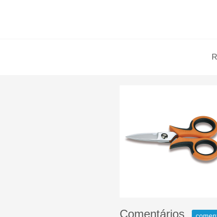
R
Comentários
comen