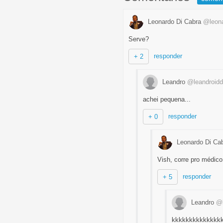
Leonardo Di Cabra
@leona
Serve?
responder
+ 2
Leandro
@leandroidd
achei pequena...
responder
+ 0
Leonardo Di Ca
Vish, corre pro médic
responder
+ 5
Leandro
@l
kkkkkkkkkkkkkk