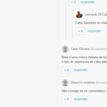
responder
+ 2
Leonardo Di Ca
Falou bastante no víde
responder
+ 0
Cadu Oliveira
@caduolive
Beta é uma marca italiana de fe
é tipo de espessura de cabo elét
responder
+ 0
Mauricio Imolene
@Imole
Não consigo ler os comentários n
responder
+ 0