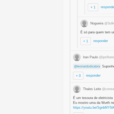
responde
+ 1
Nogueira
@3u9x
É só para quem tem u
responder
+ 1
Iran Paulo
@ipsflore
Suponho 
@leonardodicabra
responder
+ 0
Thales Leite
@conser
É um tesoura de eletricista
Eu mostro uma da Wurth n
https://youtu.be/SgnbMY5