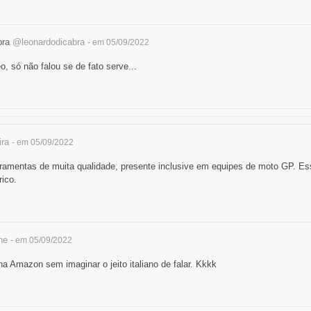
bra
@leonardodicabra
- em 05/09/2022
o, só não falou se de fato serve...
ira
- em 05/09/2022
rramentas de muita qualidade, presente inclusive em equipes de moto GP. Ess
rico.
ne
- em 05/09/2022
a Amazon sem imaginar o jeito italiano de falar. Kkkk