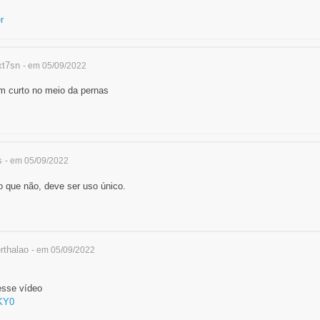
r
t7sn
- em 05/09/2022
m curto no meio da pernas
s
- em 05/09/2022
que não, deve ser uso único.
thalao
- em 05/09/2022
esse vídeo
tKY0