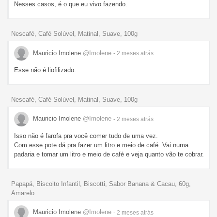
Nesses casos, é o que eu vivo fazendo.
Nescafé, Café Solúvel, Matinal, Suave, 100g
Mauricio Imolene
@Imolene
- 2 meses
atrás
Esse não é liofilizado.
Nescafé, Café Solúvel, Matinal, Suave, 100g
Mauricio Imolene
@Imolene
- 2 meses
atrás
Isso não é farofa pra você comer tudo de uma vez.
Com esse pote dá pra fazer um litro e meio de café. Vai numa
padaria e tomar um litro e meio de café e veja quanto vão te cobrar.
Papapá, Biscoito Infantil, Biscotti, Sabor Banana & Cacau, 60g,
Amarelo
Mauricio Imolene
@Imolene
- 2 meses
atrás