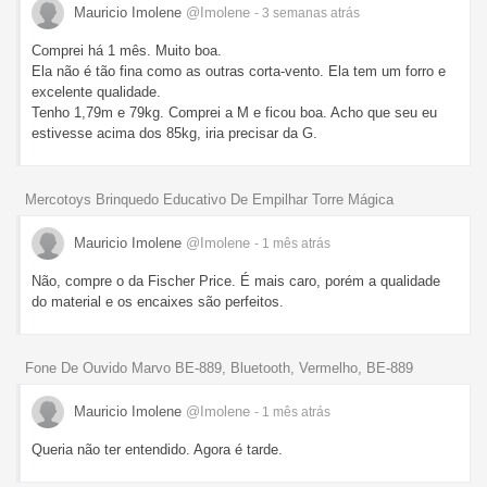
Mauricio Imolene
@Imolene
- 3 semanas
atrás
Comprei há 1 mês. Muito boa.
Ela não é tão fina como as outras corta-vento. Ela tem um forro e
excelente qualidade.
Tenho 1,79m e 79kg. Comprei a M e ficou boa. Acho que seu eu
estivesse acima dos 85kg, iria precisar da G.
Mercotoys Brinquedo Educativo De Empilhar Torre Mágica
Mauricio Imolene
@Imolene
- 1 mês
atrás
Não, compre o da Fischer Price. É mais caro, porém a qualidade
do material e os encaixes são perfeitos.
Fone De Ouvido Marvo BE-889, Bluetooth, Vermelho, BE-889
Mauricio Imolene
@Imolene
- 1 mês
atrás
Queria não ter entendido. Agora é tarde.