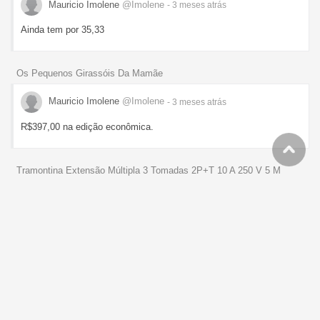
Mauricio Imolene
@Imolene
- 3 meses
atrás
Ainda tem por 35,33
Os Pequenos Girassóis Da Mamãe
Mauricio Imolene
@Imolene
- 3 meses
atrás
R$397,00 na edição econômica.
Tramontina Extensão Múltipla 3 Tomadas 2P+T 10 A 250 V 5 M
Mauricio Imolene
@Imolene
- 4 meses
atrás
R$45,17 aqui.
Como chega nesse preço?
Hivento Teclado Mecânico, 2.4GHz/USB-C/BT5.0, Retroiluminação
RGB,Teclado Sem Fio