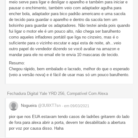
meio serve para ligar e desligar o aparelho e também para iniciar e
pausar o enchimento, também veio com adaptador agulha para
encher bola, adaptador para bico padrão americano e uma sacola
de tecido para guardar o aparelho e dentro da sacola tem um
bolsinho para guardar os adaptadores. Não testei ainda pois quando
fui ligar o motor ele é um pouco alto, não chega ser barulhento
como aqueles infladores portátil que liga no cinzeiro, mas é o
suficiente para o vizinho escutar e aqui esta de noite, ah...veio
outro papel do vendedor dizendo se você avaliar na amazon e
mandar para ele no email ele te envia 10 mascaras de tecido.
Resumo:
Chegou rápido, bem embalado e lacrado, melhor do que o esperado
(veio a versão nova) e é fácil de usar mas só um pouco barulhento.
Fechadura Digital Yale YRD 256, Compatível Com Alexa
Nogueira
@3U9XT7sn
- em 09/03/2021
pior que nos EUA estavam tendo casos de ladrões gritarem do lado
de fora para alexa abrir a porta, devem ter desabilitado a abertura
por voz por causa disso. Haha