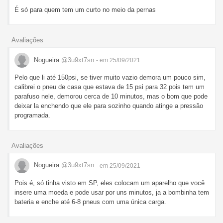
É só para quem tem um curto no meio da pernas
Avaliações
Nogueira
@3u9xt7sn
- em 25/09/2021
Pelo que li até 150psi, se tiver muito vazio demora um pouco sim,
calibrei o pneu de casa que estava de 15 psi para 32 pois tem um
parafuso nele, demorou cerca de 10 minutos, mas o bom que pode
deixar la enchendo que ele para sozinho quando atinge a pressão
programada.
Avaliações
Nogueira
@3u9xt7sn
- em 25/09/2021
Pois é, só tinha visto em SP, eles colocam um aparelho que você
insere uma moeda e pode usar por uns minutos, ja a bombinha tem
bateria e enche até 6-8 pneus com uma única carga.