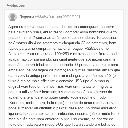
Avaliações
Nogueira
@3u9xt7sn
- em 22/09/2021
Agora na minha cidade maioria dos postos começaram a cobrar
para calibrar o pneu, então resolvi comprar essa bombinha que foi
postado umas 2 semanas atrás pelos colaboradores, foi adquirido
na Amazon dia 4 de setembro e chegou dia 22 de setembro, bem
rápido para uma compra internacional, paguei R$253,63 e no
Aliexpress esta na faixa de 190~250 e muitos cobram frete e pode
acabar não compensando, principalmente que a Amazon garante
que não cobrará tributos de importação. O produto veio muito bem
embalado, na postagem da promoção algumas pessoas diziam que
era a versão antiga porém para mim chegou a versão nova 1S (o
fluxo é maior, mais eficiente e conexão USB tipo-c) o manual
original veio todo em chinês, mas veio um manual em ingles a
parte, a utilização é bem simples quando você puxa o cano do
aparelho a tela liga e no botão direito você escolhe o modo
(Bicicleta, moto, carro, bola e psi) o botão de cima e de baixo você
pode aumentar ou diminuir o psi/bar desejado, no botão esquerdo
liga uma luz para auxiliar em ambientes escuros (não é muito forte
mas o suficiente para enxergar o pneu no escuro, se apertar de
novo ele muda para o modo SOS que fica piscando e o botão do