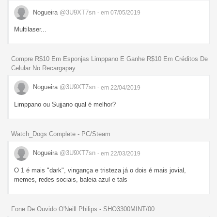
Nogueira
@3U9XT7sn
- em 07/05/2019
Multilaser...
Compre R$10 Em Esponjas Limppano E Ganhe R$10 Em Créditos De
Celular No Recargapay
Nogueira
@3U9XT7sn
- em 22/04/2019
Limppano ou Sujjano qual é melhor?
Watch_Dogs Complete - PC/Steam
Nogueira
@3U9XT7sn
- em 22/03/2019
O 1 é mais "dark", vingança e tristeza já o dois é mais jovial,
memes, redes sociais, baleia azul e tals
Fone De Ouvido O'Neill Philips - SHO3300MINT/00