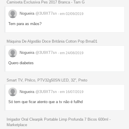
Camiseta Exclusiva Pes 2017 Branca - Tam G
Nogueira
@3U9XT7sn
- em 02/09/2019
Tem para as mãos?
Máquina De Algodão Doce Britânia Cotton Pop Bma01
Nogueira
@3U9XT7sn
- em 24/08/2019
Quero diabetes
Smart TV, Philco, PTV32g50SN LED, 32'', Preto
Nogueira
@3U9XT7sn
- em 16/07/2019
Só tem que ficar atento que a tv não é fullhd
Irrigador Oral Clearpik Portable Limp Profunda 7 Bicos 600ml -
Marketplace