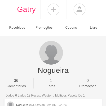
Gatry
Recebidos
Promoções
Cupons
Livre
Nogueira
36
1
0
Comentários
Fotos
Promoções
Dados 6 Lados 12 Peças, Western, Multicor, Pacote De 1
Nogueira
@3u9xt7sn
- em 01/10/2024