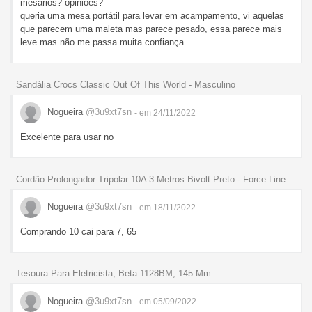
mesários? opiniões?
queria uma mesa portátil para levar em acampamento, vi aquelas
que parecem uma maleta mas parece pesado, essa parece mais
leve mas não me passa muita confiança
Sandália Crocs Classic Out Of This World - Masculino
Nogueira
@3u9xt7sn
- em 24/11/2022
Excelente para usar no
Cordão Prolongador Tripolar 10A 3 Metros Bivolt Preto - Force Line
Nogueira
@3u9xt7sn
- em 18/11/2022
Comprando 10 cai para 7, 65
Tesoura Para Eletricista, Beta 1128BM, 145 Mm
Nogueira
@3u9xt7sn
- em 05/09/2022