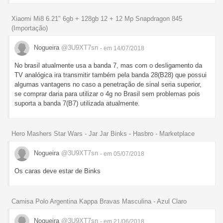
Xiaomi Mi8 6.21" 6gb + 128gb 12 + 12 Mp Snapdragon 845
(Importação)
Nogueira
@3U9XT7sn
- em 14/07/2018
No brasil atualmente usa a banda 7, mas com o desligamento da
TV analógica ira transmitir também pela banda 28(B28) que possui
algumas vantagens no caso a penetração de sinal seria superior,
se comprar daria para utilizar o 4g no Brasil sem problemas pois
suporta a banda 7(B7) utilizada atualmente.
Hero Mashers Star Wars - Jar Jar Binks - Hasbro - Marketplace
Nogueira
@3U9XT7sn
- em 05/07/2018
Os caras deve estar de Binks
Camisa Polo Argentina Kappa Bravas Masculina - Azul Claro
Nogueira
@3U9XT7sn
- em 21/06/2018