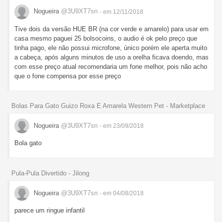
Nogueira
@3U9XT7sn
- em 12/11/2018
Tive dois da versão HUE BR (na cor verde e amarelo) para usar em
casa mesmo paguei 25 bolsocoins, o audio é ok pelo preço que
tinha pago, ele não possui microfone, único porém ele aperta muito
a cabeça, após alguns minutos de uso a orelha ficava doendo, mas
com esse preço atual recomendaria um fone melhor, pois não acho
que o fone compensa por esse preço
Bolas Para Gato Guizo Roxa E Amarela Western Pet - Marketplace
Nogueira
@3U9XT7sn
- em 23/09/2018
Bola gato
Pula-Pula Divertido - Jilong
Nogueira
@3U9XT7sn
- em 04/08/2018
parece um ringue infantil