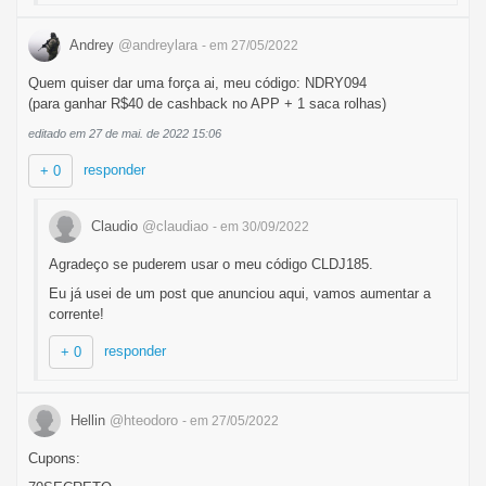
Andrey
@andreylara
- em 27/05/2022
Quem quiser dar uma força ai, meu código: NDRY094
(para ganhar R$40 de cashback no APP + 1 saca rolhas)
editado em 27 de mai. de 2022 15:06
responder
+ 0
Claudio
@claudiao
- em 30/09/2022
Agradeço se puderem usar o meu código CLDJ185.
Eu já usei de um post que anunciou aqui, vamos aumentar a
corrente!
responder
+ 0
Hellin
@hteodoro
- em 27/05/2022
Cupons: