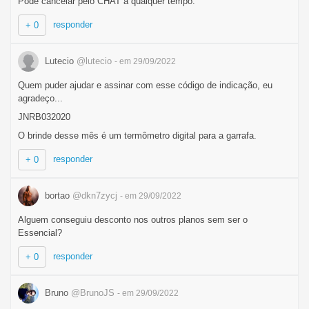
Pode cancelar pelo CHAT a qualquer tempo.
responder
+ 0
Lutecio
@lutecio
- em 29/09/2022
Quem puder ajudar e assinar com esse código de indicação, eu
agradeço...
JNRB032020
O brinde desse mês é um termômetro digital para a garrafa.
responder
+ 0
bortao
@dkn7zycj
- em 29/09/2022
Alguem conseguiu desconto nos outros planos sem ser o
Essencial?
responder
+ 0
Bruno
@BrunoJS
- em 29/09/2022