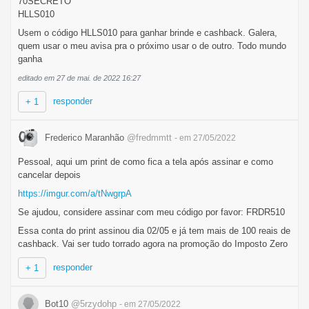
70SECRETO
HLLS010
Usem o código HLLS010 para ganhar brinde e cashback. Galera,
quem usar o meu avisa pra o próximo usar o de outro. Todo mundo
ganha
editado em 27 de mai. de 2022 16:27
responder
+ 1
Frederico Maranhão
@fredmmtt
- em 27/05/2022
Pessoal, aqui um print de como fica a tela após assinar e como
cancelar depois
https://imgur.com/a/tNwgrpA
Se ajudou, considere assinar com meu código por favor: FRDR510
Essa conta do print assinou dia 02/05 e já tem mais de 100 reais de
cashback. Vai ser tudo torrado agora na promoção do Imposto Zero
responder
+ 1
Bot10
@5rzydohp
- em 27/05/2022