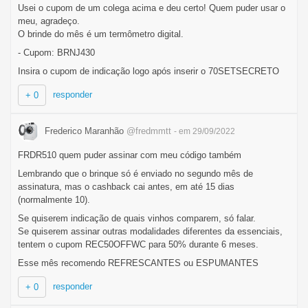
Usei o cupom de um colega acima e deu certo! Quem puder usar o
meu, agradeço.
O brinde do mês é um termômetro digital.
- Cupom: BRNJ430
Insira o cupom de indicação logo após inserir o 70SETSECRETO
responder
+ 0
Frederico Maranhão
@fredmmtt
- em 29/09/2022
FRDR510 quem puder assinar com meu código também
Lembrando que o brinque só é enviado no segundo mês de
assinatura, mas o cashback cai antes, em até 15 dias
(normalmente 10).
Se quiserem indicação de quais vinhos comparem, só falar.
Se quiserem assinar outras modalidades diferentes da essenciais,
tentem o cupom REC50OFFWC para 50% durante 6 meses.
Esse mês recomendo REFRESCANTES ou ESPUMANTES
responder
+ 0