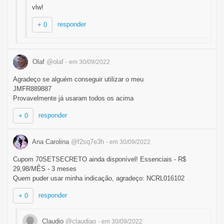
vlw!
responder
+ 0
Olaf
@olaf
- em 30/09/2022
Agradeço se alguém conseguir utilizar o meu
JMFR889887
Provavelmente já usaram todos os acima
responder
+ 0
Ana Carolina
@f2sq7e3h
- em 30/09/2022
Cupom 70SETSECRETO ainda disponível! Essenciais - R$
29,98/MÊS - 3 meses
Quem puder usar minha indicação, agradeço: NCRL016102
responder
+ 0
Claudio
@claudiao
- em 30/09/2022