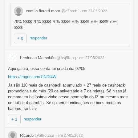
camilo fiorotti moro
@cfiorotti
- em 27/05/2022
70% $$$$ 70% $$$$ 70% $$$$ 70% $$$$ 70% $$$$ 70%
$$$$
responder
+ 0
Frederico Maranhão
@5sj9fapq
- em 27/05/2022
Aqui galera, essa conta foi criada dia 02/05
https://imgur.com/7tNDf4W
Ja são 110 reais de cashback acumulado + 27 reais de cashback
promocionais do mês (20 de aniversário e 7 da roleta). Só nisso já
compra um belíssimo vinho nessa promoção do IZ ou mesmo mais
um kit de 4 garrafas. Se quiserem indicações de bons produtos
baratos, só falar
responder
+ 1
Ricardo
@5fkotzca
- em 27/05/2022