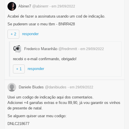
Abiner7
@abinerrr
- em 29/09/2022
Acabei de fazer a assinatura usando um cod de indicação.
Se puderem usar o meu tbm - BNRR428
responder
+ 2
Frederico Maranhão
@fredmmtt
- em 29/09/2022
recebi o e-mail confirmando, obrigado!
responder
+ 1
Daniele Biudes
@danibiudes
- em 29/09/2022
Usei um codigo de indicação aqui dos comentarios.
Adicionei +4 garrafas extras e ficou 89,90, já vou garantir os vinhos
de presente de natal.
Se alguem quiser usar meu codigo:
DNLC218677