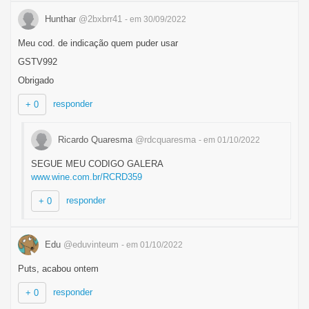
Hunthar
@2bxbrr41
- em 30/09/2022
Meu cod. de indicação quem puder usar
GSTV992
Obrigado
responder
+ 0
Ricardo Quaresma
@rdcquaresma
- em 01/10/2022
SEGUE MEU CODIGO GALERA
www.wine.com.br/RCRD359
responder
+ 0
Edu
@eduvinteum
- em 01/10/2022
Puts, acabou ontem
responder
+ 0