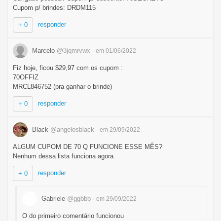
Cupom p/ brindes: DRDM115
responder
+ 0
Marcelo
@3jqmrvwx
- em 01/06/2022
Fiz hoje, ficou $29,97 com os cupom :
70OFFIZ
MRCL846752 (pra ganhar o brinde)
responder
+ 0
Black
@angelosblack
- em 29/09/2022
ALGUM CUPOM DE 70 Q FUNCIONE ESSE MÊS?
Nenhum dessa lista funciona agora.
responder
+ 0
Gabriele
@ggbbb
- em 29/09/2022
O do primeiro comentário funcionou