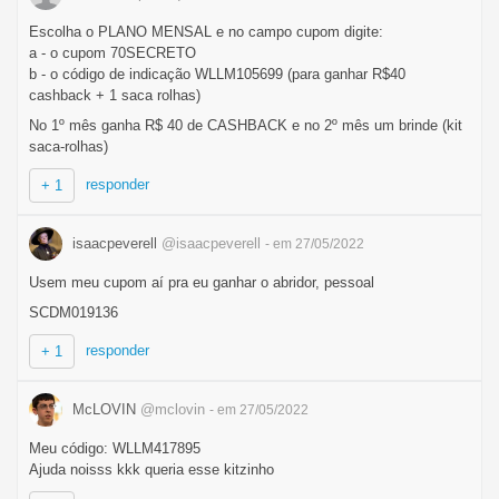
Escolha o PLANO MENSAL e no campo cupom digite:
a - o cupom 70SECRETO
b - o código de indicação WLLM105699 (para ganhar R$40
cashback + 1 saca rolhas)
No 1º mês ganha R$ 40 de CASHBACK e no 2º mês um brinde (kit
saca-rolhas)
responder
+ 1
isaacpeverell
@isaacpeverell
- em 27/05/2022
Usem meu cupom aí pra eu ganhar o abridor, pessoal
SCDM019136
responder
+ 1
McLOVIN
@mclovin
- em 27/05/2022
Meu código: WLLM417895
Ajuda noisss kkk queria esse kitzinho