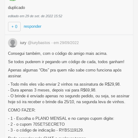
duplicado
editado em 29 de set. de 2022 15:52
responder
+ 0
iury
@iurybastos
- em 29/09/2022
Consegui também, com o código do amigo mais acima.
Se todos puderem ir pegando um código de cada, todos ganham!
Apenas algumas “Obs” pra quem não sabe como funciona após
assinar.
- Todo mês eles vão enviar 2 vinhos na assinatura de R$29,98.
- Dura apenas 3 meses, depois vai para R$69,98.
- O brinde é enviado apenas no segundo pedido, ou seja, se assinar
hoje só ira receber o brinde dia 25/10, na segunda leva de vinhos.
COMO FAZER:
- 1 - Escolha o PLANO MENSAL e no campo cupom digite:
- 2 - o cupom 70SETSECRETO
- 3 - o código de indicação - RYBS119129.