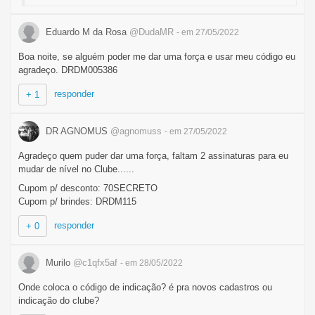
Eduardo M da Rosa
@DudaMR
- em 27/05/2022
Boa noite, se alguém poder me dar uma força e usar meu código eu
agradeço. DRDM005386
responder
+ 1
DR AGNOMUS
@agnomuss
- em 27/05/2022
Agradeço quem puder dar uma força, faltam 2 assinaturas para eu
mudar de nível no Clube......
Cupom p/ desconto: 70SECRETO
Cupom p/ brindes: DRDM115
responder
+ 0
Murilo
@c1qfx5af
- em 28/05/2022
Onde coloca o código de indicação? é pra novos cadastros ou
indicação do clube?