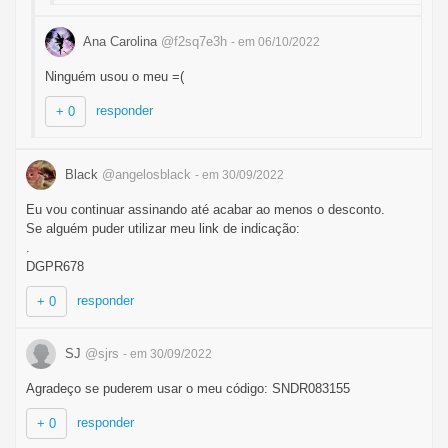
Ana Carolina
@f2sq7e3h
- em 06/10/2022
Ninguém usou o meu =(
responder
+ 0
Black
@angelosblack
- em 30/09/2022
Eu vou continuar assinando até acabar ao menos o desconto.
Se alguém puder utilizar meu link de indicação:
.
DGPR678
responder
+ 0
SJ
@sjrs
- em 30/09/2022
Agradeço se puderem usar o meu código: SNDR083155
responder
+ 0