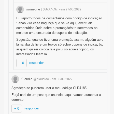
swineone
@660t4o9c
- em 27/05/2022
Eu reporto todos os comentários com código de indicação.
Senão vira essa bagunça que se vê aqui, eventuais
comentários úteis sobre a promoção/site soterrados no
meio de uma enxurrada de cupons de indicação.
Sugestão: quando tiver uma promoção assim, alguém abre
lá na aba de livre um tópico só sobre cupons de indicação,
aí quem quiser coloca lá e polui só aquele tópico, os
interessados lêem lá.
responder
+ 0
Claudio
@claudiao
- em 30/09/2022
Agradeço se puderem usar o meu código CLDJ185.
Eu já usei de um post que anunciou aqui, vamos aumentar a
corrente!
responder
+ 0