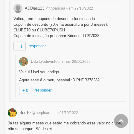
ADDias123
@tnoahcaa
- em 29/10/2022
Voltou, tem 2 cupons de desconto funcionando:
Cupom de desconto (70% na assinatura por 3 meses):
CLUBE70 ou CLUBE70PUSH
Cupom de indicação p/ ganhar Brindes: LCSV038
responder
+ 1
Edu
@eduvinteum
- em 29/10/2022
Valeu! Usei seu código.
Agora esse é o meu, pessoal :D PHDR378282
responder
+ 0
Ben10
@perplexo
- em 01/10/2022
Já faz alguns meses que estão me cobrando esse valor no clube,
não sei porque. Só deixei.