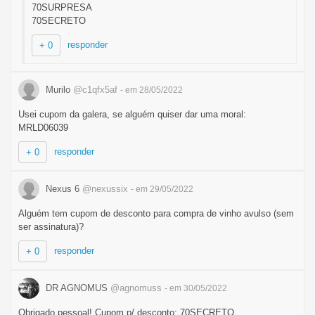
70SURPRESA
70SECRETO
responder
+ 0
Murilo
@c1qfx5af
- em 28/05/2022
Usei cupom da galera, se alguém quiser dar uma moral:
MRLD06039
responder
+ 0
Nexus 6
@nexussix
- em 29/05/2022
Alguém tem cupom de desconto para compra de vinho avulso (sem
ser assinatura)?
responder
+ 0
DR AGNOMUS
@agnomuss
- em 30/05/2022
Obrigado pessoal! Cupom p/ desconto: 70SECRETO