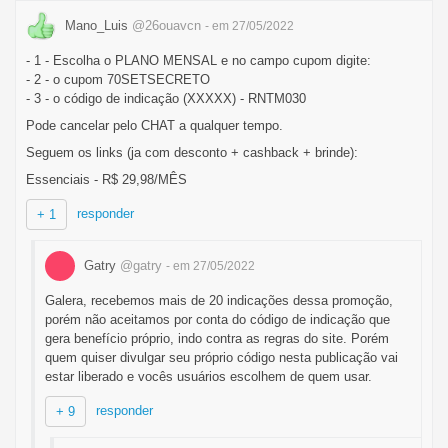
Mano_Luis
@26ouavcn
- em 27/05/2022
- 1 - Escolha o PLANO MENSAL e no campo cupom digite:
- 2 - o cupom 70SETSECRETO
- 3 - o código de indicação (XXXXX) - RNTM030
Pode cancelar pelo CHAT a qualquer tempo.
Seguem os links (ja com desconto + cashback + brinde):
Essenciais - R$ 29,98/MÊS
responder
+ 1
Gatry
@gatry
- em 27/05/2022
Galera, recebemos mais de 20 indicações dessa promoção,
porém não aceitamos por conta do código de indicação que
gera benefício próprio, indo contra as regras do site. Porém
quem quiser divulgar seu próprio código nesta publicação vai
estar liberado e vocês usuários escolhem de quem usar.
responder
+ 9