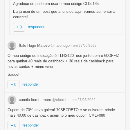
Agradeço se puderem usar o meu código CLDJ185.
Eu já usei de um post que anunciou aqui, vamos aumentar a
corrente!
responder
+ 0
Ítalo Hugo Matoso
@italohugo
- em 27/05/2022
O meu código de indicação é TLHG120, use junto com o 60OFFIZ
para ganhar 40 reais de cashback + 30 reais de cashback para
novas contas + mimo wine
Saúde!
responder
+ 0
camilo fiorotti moro
@cfiorotti
- em 27/05/2022
Cupom de 70% ativo galera! 70SECRETO e se quiserem brinde
mais 40,00 de cashback usem tb o meu cupom CMLF080
responder
+ 0