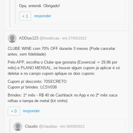
Opa, entendi. Obrigado!
responder
+ 1
ADDias123
@tnoahcaa
- em 27/05/2022
CLUBE WINE com 70% OFF durante 3 meses (Pode cancelar
antes, sem fidelidade)
Pelo APP, escolha o Clube que gostaria (Essencial -> 29,96 por
mês) e PLANO MENSAL, se houver algum cupom já aplicar é só
deletar e no campo cupom aplique os dois cupons:
Cupom p/ desconto: 70SECRETO
Cupom p/ brindes: LCSV038
Brindes: 1º mês - R$ 40 de Cashback no App e no 2º mês saca
rolhas e tampa de metal (kit vinho)
responder
+ 0
Claudio
@claudiao
- em 30/09/2022