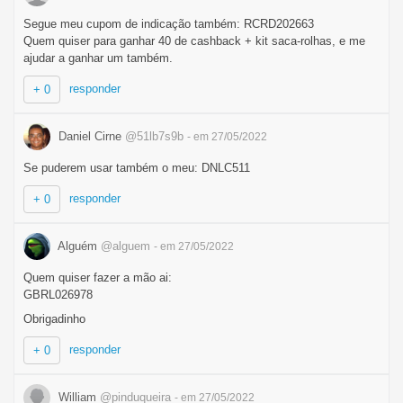
Segue meu cupom de indicação também: RCRD202663
Quem quiser para ganhar 40 de cashback + kit saca-rolhas, e me
ajudar a ganhar um também.
responder
+ 0
Daniel Cirne
@51lb7s9b
- em 27/05/2022
Se puderem usar também o meu: DNLC511
responder
+ 0
Alguém
@alguem
- em 27/05/2022
Quem quiser fazer a mão ai:
GBRL026978
Obrigadinho
responder
+ 0
William
@pinduqueira
- em 27/05/2022