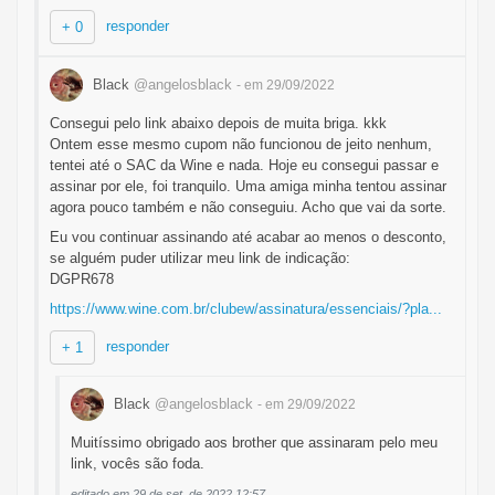
responder
+ 0
Black
@angelosblack
- em 29/09/2022
Consegui pelo link abaixo depois de muita briga. kkk
Ontem esse mesmo cupom não funcionou de jeito nenhum,
tentei até o SAC da Wine e nada. Hoje eu consegui passar e
assinar por ele, foi tranquilo. Uma amiga minha tentou assinar
agora pouco também e não conseguiu. Acho que vai da sorte.
Eu vou continuar assinando até acabar ao menos o desconto,
se alguém puder utilizar meu link de indicação:
DGPR678
https://www.wine.com.br/clubew/assinatura/essenciais/?pla...
responder
+ 1
Black
@angelosblack
- em 29/09/2022
Muitíssimo obrigado aos brother que assinaram pelo meu
link, vocês são foda.
editado em 29 de set. de 2022 12:57