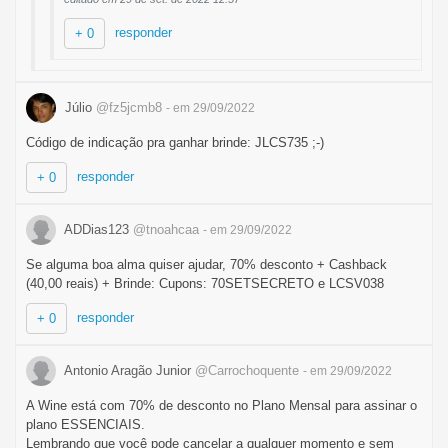
responder
+ 0
Júlio
@fz5jcmb8
- em 29/09/2022
Código de indicação pra ganhar brinde: JLCS735 ;-)
responder
+ 0
ADDias123
@tnoahcaa
- em 29/09/2022
Se alguma boa alma quiser ajudar, 70% desconto + Cashback
(40,00 reais) + Brinde: Cupons: 70SETSECRETO e LCSV038
responder
+ 0
Antonio Aragão Junior
@Carrochoquente
- em 29/09/2022
A Wine está com 70% de desconto no Plano Mensal para assinar o
plano ESSENCIAIS.
Lembrando que você pode cancelar a qualquer momento e sem