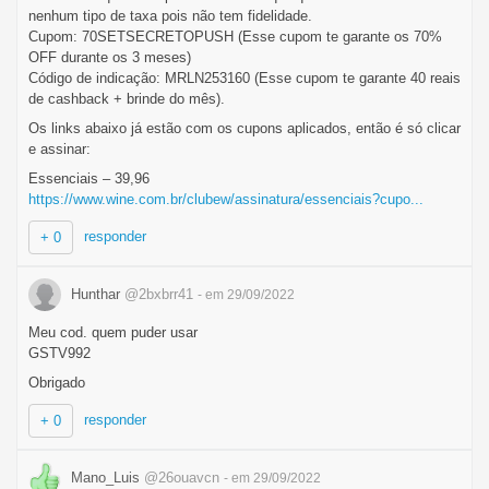
nenhum tipo de taxa pois não tem fidelidade.
Cupom: 70SETSECRETOPUSH (Esse cupom te garante os 70%
OFF durante os 3 meses)
Código de indicação: MRLN253160 (Esse cupom te garante 40 reais
de cashback + brinde do mês).
Os links abaixo já estão com os cupons aplicados, então é só clicar
e assinar:
Essenciais – 39,96
https://www.wine.com.br/clubew/assinatura/essenciais?cupo...
responder
+ 0
Hunthar
@2bxbrr41
- em 29/09/2022
Meu cod. quem puder usar
GSTV992
Obrigado
responder
+ 0
Mano_Luis
@26ouavcn
- em 29/09/2022