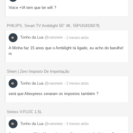
Voice +IA tem que ter wifi ?
PHILIPS, Smart TV Ambilight 55" 4K, 55PUG8100/78,
Tonho da Lua
@varoneis
- 2 meses
atrás
A Minha faz 15 anos que o Ambilight tá ligado, eu acho do barulho!
rs
Shein | Zero Imposto De Importação
Tonho da Lua
@varoneis
- 2 meses
atrás
será que Aliexpress zeraram os impostos também ?
Vonixx V-FLOC 1,5L
Tonho da Lua
@varoneis
- 3 meses
atrás