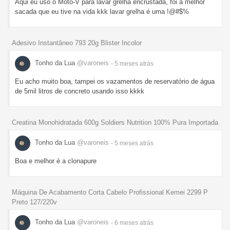
Aqui eu uso o Moto-V para lavar grelha encrustada, foi a melhor
sacada que eu tive na vida kkk lavar grelha é uma !@#$%
Adesivo Instantâneo 793 20g Blister Incolor
Tonho da Lua
@varoneis
- 5 meses
atrás
Eu acho muito boa, tampei os vazamentos de reservatório de água
de 5mil litros de concreto usando isso kkkk
Creatina Monohidratada 600g Soldiers Nutrition 100% Pura Importada
Tonho da Lua
@varoneis
- 5 meses
atrás
Boa e melhor é a clonapure
Máquina De Acabamento Corta Cabelo Profissional Kemei 2299 P
Preto 127/220v
Tonho da Lua
@varoneis
- 6 meses
atrás