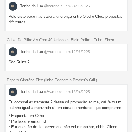
Tonho da Lua
@varoneis
- em 24/06/2025
Pelo visto você não sabe a diferença entre Oled e Qled, propostas
diferentes!
Caixa De Pilha AA Com 40 Unidades Elgin Palito - Tubo, Zinco
Tonho da Lua
@varoneis
- em 13/06/2025
São Ruins ?
Espeto Giratório Flex (linha Economia Brother's Grill)
Tonho da Lua
@varoneis
- em 18/04/2025
Eu comprei exatamente 2 desse dá promoção acima, caí feito um
patinho igual a rapaziada aí pra cima comentando que compraram.
* Esquenta pra Crlho
* Pra lavar é uma mrd
* E a questão do fio parece que não vai atrapalhar, ahhh, Cilada