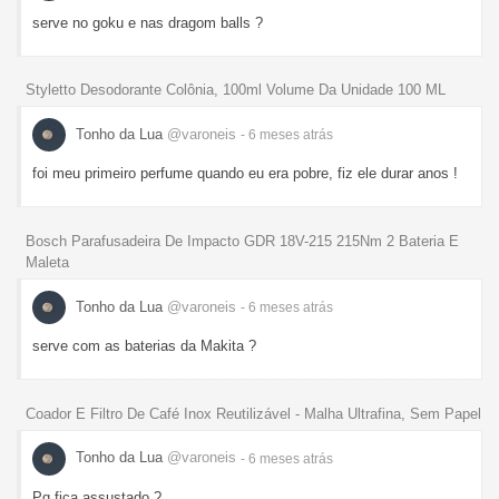
serve no goku e nas dragom balls ?
Styletto Desodorante Colônia, 100ml Volume Da Unidade 100 ML
Tonho da Lua
@varoneis
- 6 meses
atrás
foi meu primeiro perfume quando eu era pobre, fiz ele durar anos !
Bosch Parafusadeira De Impacto GDR 18V-215 215Nm 2 Bateria E
Maleta
Tonho da Lua
@varoneis
- 6 meses
atrás
serve com as baterias da Makita ?
Coador E Filtro De Café Inox Reutilizável - Malha Ultrafina, Sem Papel
Tonho da Lua
@varoneis
- 6 meses
atrás
Pq fica assustado ?