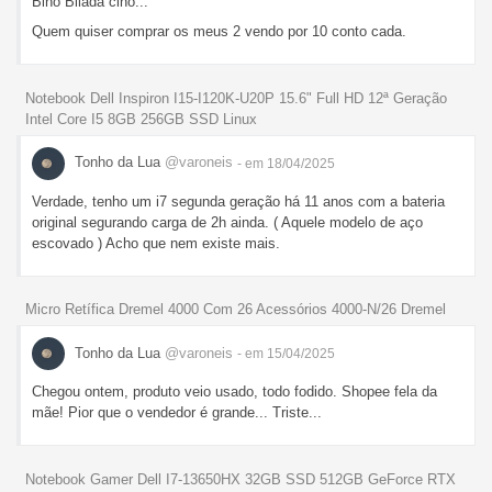
Bino Bilada cino...
Quem quiser comprar os meus 2 vendo por 10 conto cada.
Notebook Dell Inspiron I15-I120K-U20P 15.6" Full HD 12ª Geração
Intel Core I5 8GB 256GB SSD Linux
Tonho da Lua
@varoneis
- em 18/04/2025
Verdade, tenho um i7 segunda geração há 11 anos com a bateria
original segurando carga de 2h ainda. ( Aquele modelo de aço
escovado ) Acho que nem existe mais.
Micro Retífica Dremel 4000 Com 26 Acessórios 4000-N/26 Dremel
Tonho da Lua
@varoneis
- em 15/04/2025
Chegou ontem, produto veio usado, todo fodido. Shopee fela da
mãe! Pior que o vendedor é grande... Triste...
Notebook Gamer Dell I7-13650HX 32GB SSD 512GB GeForce RTX