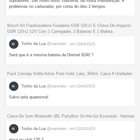
sopradores, são muito bons! Gasolina, dá muita manutenção, e
problemas no carburador, por conta do óleo 2 tempos.
Bosch Kit Parafusadeira Furadeira GSB 120-LI E Chave De Impacto
GDR 120-LI 12V Com 1 Carregador, 2 Baterias E 1 Maleta
Tonho da Lua
@varoneis
- em 10/04/2025
Será que é a mesma bateria da Dremel 8240 ?
Pack Cerveja Stella Artois Pure Gold, Lata, 350ml, Caixa 8 Unidades
Tonho da Lua
@varoneis
- em 10/04/2025
Salvo pela quaresma!
Caixa De Som Bluetooth JBL PartyBox On-the-Go Essential - Harman
Tonho da Lua
@varoneis
- em 31/03/2025
essa ou club 120 ?