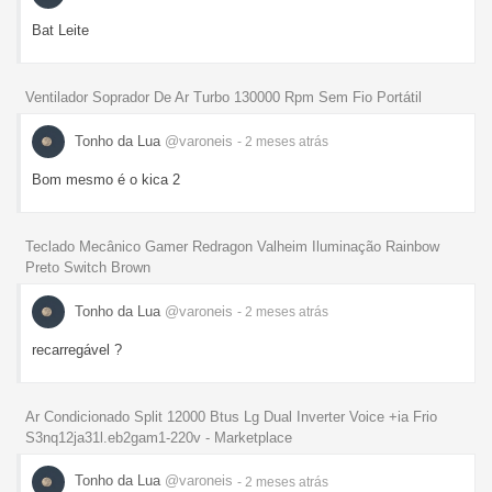
Bat Leite
Ventilador Soprador De Ar Turbo 130000 Rpm Sem Fio Portátil
Tonho da Lua
@varoneis
- 2 meses
atrás
Bom mesmo é o kica 2
Teclado Mecânico Gamer Redragon Valheim Iluminação Rainbow
Preto Switch Brown
Tonho da Lua
@varoneis
- 2 meses
atrás
recarregável ?
Ar Condicionado Split 12000 Btus Lg Dual Inverter Voice +ia Frio
S3nq12ja31l.eb2gam1-220v - Marketplace
Tonho da Lua
@varoneis
- 2 meses
atrás