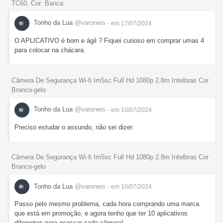
TC60, Cor: Banca
Tonho da Lua
@varoneis
- em 17/07/2024
O APLICATIVO é bom e ágil ? Fiquei curioso em comprar umas 4
para colocar na chácara.
Câmera De Segurança Wi-fi Im5sc Full Hd 1080p 2.8m Intelbras Cor
Branco-gelo
Tonho da Lua
@varoneis
- em 10/07/2024
Preciso estudar o assundo, não sei dizer.
Câmera De Segurança Wi-fi Im5sc Full Hd 1080p 2.8m Intelbras Cor
Branco-gelo
Tonho da Lua
@varoneis
- em 10/07/2024
Passo pelo mesmo problema, cada hora comprando uma marca
que está em promoção, e agora tenho que ter 10 aplicativos
diferentes para acessar cada câmera!