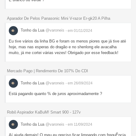
Aparador De Pelos Panasonic Mini V-razor Er-gk20 A Pilha
Tonho da Lua
@varoneis
- em 01/11/2024
Eu tive vários da linha BG e foram os menos piores que já tive até
hoje, mas nas esperas do dragão e no shenlong ele avacalha
muito, já me cortei várias vezes! Obrigado por esse feedback!
Mercado Pago | Rendimento De 107% Do CDI
Tonho da Lua
@varoneis
- em 26/09/2024
Está pagando quanto % de juros aproximadamente ?
Robô Aspirador KaBuM! Smart 900 - 127v
Tonho da Lua
@varoneis
- em 11/09/2024
Aí ajuda demais! O meu eu preciso ficar limpando com frequÊncia