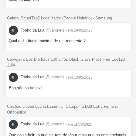
Galaxy SmartTag2 Localizador (Pacote Unitário) - Samsung
Tonho da Lua
@varoneis
- em 28/03/2025
Qual a distância máxima de rastreamento ?
Cervejeira Eos Bierhaus 100 Litros Black Glass Frost Free Ece120
110v
Tonho da Lua
@varoneis
- em 13/03/2025
Boa são as venax!
Colchão Queen Luuna Essential, 1 Espuma D28 Extra Firme &
Ortopédico
Tonho da Lua
@varoneis
- em 11/03/2025
Que coisa hein, o que ele tem de tão a mais que os convencionais,