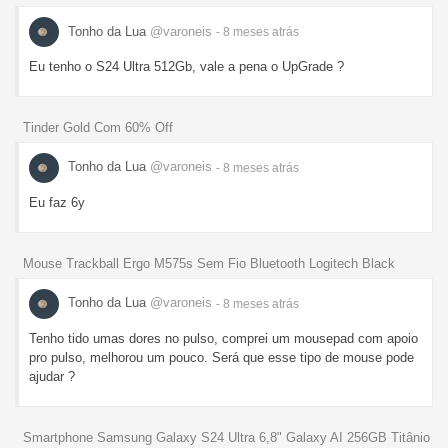
Tonho da Lua
@varoneis
- 8 meses
atrás
Eu tenho o S24 Ultra 512Gb, vale a pena o UpGrade ?
Tinder Gold Com 60% Off
Tonho da Lua
@varoneis
- 8 meses
atrás
Eu faz 6y
Mouse Trackball Ergo M575s Sem Fio Bluetooth Logitech Black
Tonho da Lua
@varoneis
- 8 meses
atrás
Tenho tido umas dores no pulso, comprei um mousepad com apoio
pro pulso, melhorou um pouco. Será que esse tipo de mouse pode
ajudar ?
Smartphone Samsung Galaxy S24 Ultra 6,8" Galaxy AI 256GB Titânio