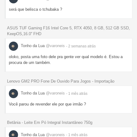
será que belisca o tchubaka ?
ASUS TUF Gaming F16 Intel Core 5, RTX 4050, 8 GB, 512 GB SSD,
KeepOS,16.0'' FHD
Tonho da Lua
@varoneis
- 2 semanas
atrás
oloko, posta uma foto dele pra gente ver qual modelo é. Estou a
procura de um também.
Lenovo GM2 PRO Fone De Ouvido Para Jogos - Importação
Tonho da Lua
@varoneis
- 1 mês
atrás
Você parou de revender ele por que irmão ?
Betânia - Leite Em Pó Integral Instantâneo 750g
Tonho da Lua
@varoneis
- 1 mês
atrás