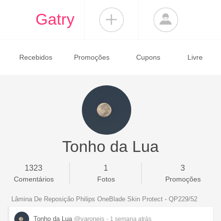
Gatry
Recebidos
Promoções
Cupons
Livre
Tonho da Lua
1323
1
3
Comentários
Fotos
Promoções
Lâmina De Reposição Philips OneBlade Skin Protect - QP229/52
Tonho da Lua
@varoneis
- 1 semana
atrás