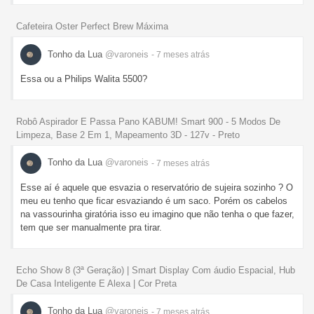
Cafeteira Oster Perfect Brew Máxima
Tonho da Lua
@varoneis
- 7 meses
atrás
Essa ou a Philips Walita 5500?
Robô Aspirador E Passa Pano KABUM! Smart 900 - 5 Modos De
Limpeza, Base 2 Em 1, Mapeamento 3D - 127v - Preto
Tonho da Lua
@varoneis
- 7 meses
atrás
Esse aí é aquele que esvazia o reservatório de sujeira sozinho ? O
meu eu tenho que ficar esvaziando é um saco. Porém os cabelos
na vassourinha giratória isso eu imagino que não tenha o que fazer,
tem que ser manualmente pra tirar.
Echo Show 8 (3ª Geração) | Smart Display Com áudio Espacial, Hub
De Casa Inteligente E Alexa | Cor Preta
Tonho da Lua
@varoneis
- 7 meses
atrás