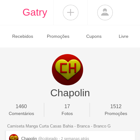
Gatry
Recebidos
Promoções
Cupons
Livre
Chapolin
1460
17
1512
Comentários
Fotos
Promoções
Camiseta Manga Curta Casas Bahia - Branca - Branco G
Chapolin
@colorado
- 2 semanas
atrás