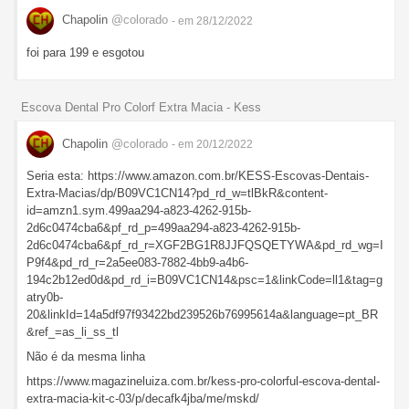
Chapolin
@colorado
- em 28/12/2022
foi para 199 e esgotou
Escova Dental Pro Colorf Extra Macia - Kess
Chapolin
@colorado
- em 20/12/2022
Seria esta: https://www.amazon.com.br/KESS-Escovas-Dentais-
Extra-Macias/dp/B09VC1CN14?pd_rd_w=tlBkR&content-
id=amzn1.sym.499aa294-a823-4262-915b-
2d6c0474cba6&pf_rd_p=499aa294-a823-4262-915b-
2d6c0474cba6&pf_rd_r=XGF2BG1R8JJFQSQETYWA&pd_rd_wg=I
P9f4&pd_rd_r=2a5ee083-7882-4bb9-a4b6-
194c2b12ed0d&pd_rd_i=B09VC1CN14&psc=1&linkCode=ll1&tag=g
atry0b-
20&linkId=14a5df97f93422bd239526b76995614a&language=pt_BR
&ref_=as_li_ss_tl
Não é da mesma linha
https://www.magazineluiza.com.br/kess-pro-colorful-escova-dental-
extra-macia-kit-c-03/p/decafk4jba/me/mskd/