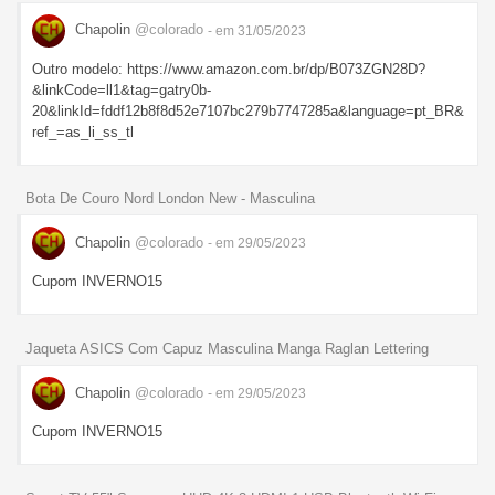
Chapolin
@colorado
- em 31/05/2023
Outro modelo: https://www.amazon.com.br/dp/B073ZGN28D?
&linkCode=ll1&tag=gatry0b-
20&linkId=fddf12b8f8d52e7107bc279b7747285a&language=pt_BR&
ref_=as_li_ss_tl
Bota De Couro Nord London New - Masculina
Chapolin
@colorado
- em 29/05/2023
Cupom INVERNO15
Jaqueta ASICS Com Capuz Masculina Manga Raglan Lettering
Chapolin
@colorado
- em 29/05/2023
Cupom INVERNO15