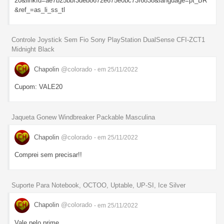
20&linkId=ae7b25bbf3deb8672e675e0bc73f6838&language=pt_BR
&ref_=as_li_ss_tl
Controle Joystick Sem Fio Sony PlayStation DualSense CFI-ZCT1
Midnight Black
Chapolin
@colorado
- em 25/11/2022
Cupom: VALE20
Jaqueta Gonew Windbreaker Packable Masculina
Chapolin
@colorado
- em 25/11/2022
Comprei sem precisar!!
Suporte Para Notebook, OCTOO, Uptable, UP-SI, Ice Silver
Chapolin
@colorado
- em 25/11/2022
Vale pelo prime