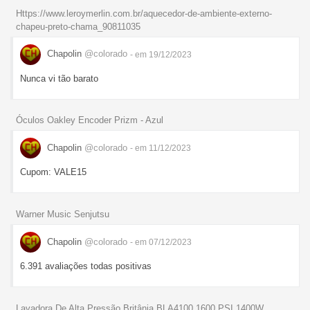
Https://www.leroymerlin.com.br/aquecedor-de-ambiente-externo-
chapeu-preto-chama_90811035
Chapolin
@colorado
- em 19/12/2023
Nunca vi tão barato
Óculos Oakley Encoder Prizm - Azul
Chapolin
@colorado
- em 11/12/2023
Cupom: VALE15
Warner Music Senjutsu
Chapolin
@colorado
- em 07/12/2023
6.391 avaliações todas positivas
Lavadora De Alta Pressão Britânia BLA4100 1600 PSI 1400W