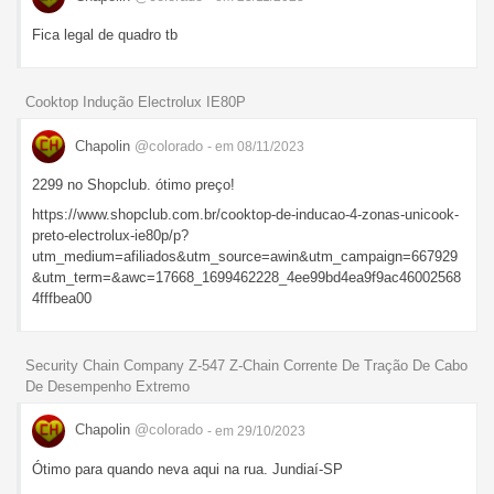
Fica legal de quadro tb
Cooktop Indução Electrolux IE80P
Chapolin
@colorado
- em 08/11/2023
2299 no Shopclub. ótimo preço!
https://www.shopclub.com.br/cooktop-de-inducao-4-zonas-unicook-
preto-electrolux-ie80p/p?
utm_medium=afiliados&utm_source=awin&utm_campaign=667929
&utm_term=&awc=17668_1699462228_4ee99bd4ea9f9ac46002568
4fffbea00
Security Chain Company Z-547 Z-Chain Corrente De Tração De Cabo
De Desempenho Extremo
Chapolin
@colorado
- em 29/10/2023
Ótimo para quando neva aqui na rua. Jundiaí-SP