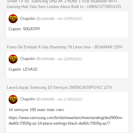
Smart TV 55" Samsung UHD 4K 3 HDMI 1 USB Bluetooth Wi-Fi
Gaming Hub Tela Sem Limites Alexa Built In - UN55CU7700GXZD
Chapolin
@colorado
- em 23/05/2023
Cupom: 50GATRY
Forno De Embutir A Gás Brastemp 78 Litros Inox - BOA84AR 220V
Chapolin
@colorado
- em 22/05/2023
Cupom: LEVA10
Lava-Louças Samsung 10 Serviços DW50C6070FG/AZ 127V
Chapolin
@colorado
- em 17/05/2023
14 serviços 100 reais mais caro:
https://www.samsung.com/br/dishwashers/freestanding/dw2900rm-
dw60c7050fg-az-14-place-settings-black-dw60c7050fg-az/?