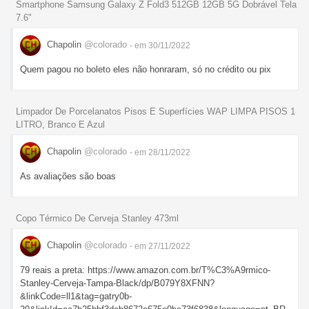
Smartphone Samsung Galaxy Z Fold3 512GB 12GB 5G Dobrável Tela
7.6"
Chapolin
@colorado
- em 30/11/2022
Quem pagou no boleto eles não honraram, só no crédito ou pix
Limpador De Porcelanatos Pisos E Superfícies WAP LIMPA PISOS 1
LITRO, Branco E Azul
Chapolin
@colorado
- em 28/11/2022
As avaliações são boas
Copo Térmico De Cerveja Stanley 473ml
Chapolin
@colorado
- em 27/11/2022
79 reais a preta: https://www.amazon.com.br/T%C3%A9rmico-
Stanley-Cerveja-Tampa-Black/dp/B079Y8XFNN?
&linkCode=ll1&tag=gatry0b-