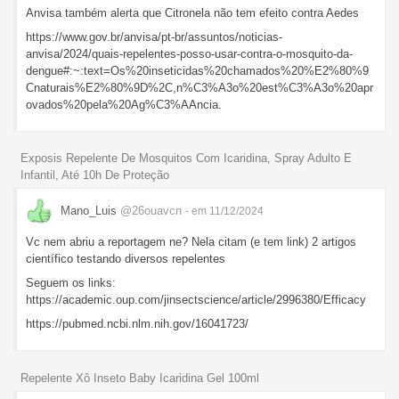
Anvisa também alerta que Citronela não tem efeito contra Aedes
https://www.gov.br/anvisa/pt-br/assuntos/noticias-
anvisa/2024/quais-repelentes-posso-usar-contra-o-mosquito-da-
dengue#:~:text=Os%20inseticidas%20chamados%20%E2%80%9
Cnaturais%E2%80%9D%2C,n%C3%A3o%20est%C3%A3o%20apr
ovados%20pela%20Ag%C3%AAncia.
Exposis Repelente De Mosquitos Com Icaridina, Spray Adulto E
Infantil, Até 10h De Proteção
Mano_Luis
@26ouavcn
- em 11/12/2024
Vc nem abriu a reportagem ne? Nela citam (e tem link) 2 artigos
científico testando diversos repelentes
Seguem os links:
https://academic.oup.com/jinsectscience/article/2996380/Efficacy
https://pubmed.ncbi.nlm.nih.gov/16041723/
Repelente Xô Inseto Baby Icaridina Gel 100ml