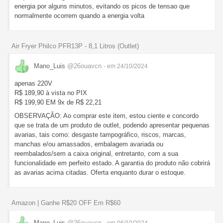
energia por alguns minutos, evitando os picos de tensao que
normalmente ocorrem quando a energia volta
Air Fryer Philco PFR13P - 8,1 Litros (Outlet)
Mano_Luis
@26ouavcn
- em 24/10/2024
apenas 220V
R$ 189,90 à vista no PIX
R$ 199,90 EM 9x de R$ 22,21
OBSERVAÇÃO: Ao comprar este item, estou ciente e concordo
que se trata de um produto de outlet, podendo apresentar pequenas
avarias, tais como: desgaste tampográfico, riscos, marcas,
manchas e/ou amassados, embalagem avariada ou
reembalados/sem a caixa original, entretanto, com a sua
funcionalidade em perfeito estado. A garantia do produto não cobrirá
as avarias acima citadas. Oferta enquanto durar o estoque.
Amazon | Ganhe R$20 OFF Em R$60
Mano_Luis
@26ouavcn
- em 06/10/2024