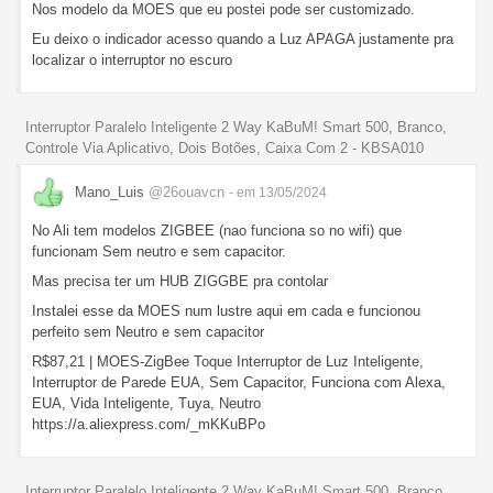
Nos modelo da MOES que eu postei pode ser customizado.
Eu deixo o indicador acesso quando a Luz APAGA justamente pra
localizar o interruptor no escuro
Interruptor Paralelo Inteligente 2 Way KaBuM! Smart 500, Branco,
Controle Via Aplicativo, Dois Botões, Caixa Com 2 - KBSA010
Mano_Luis
@26ouavcn
- em 13/05/2024
No Ali tem modelos ZIGBEE (nao funciona so no wifi) que
funcionam Sem neutro e sem capacitor.
Mas precisa ter um HUB ZIGGBE pra contolar
Instalei esse da MOES num lustre aqui em cada e funcionou
perfeito sem Neutro e sem capacitor
R$87,21 | MOES-ZigBee Toque Interruptor de Luz Inteligente,
Interruptor de Parede EUA, Sem Capacitor, Funciona com Alexa,
EUA, Vida Inteligente, Tuya, Neutro
https://a.aliexpress.com/_mKKuBPo
Interruptor Paralelo Inteligente 2 Way KaBuM! Smart 500, Branco,