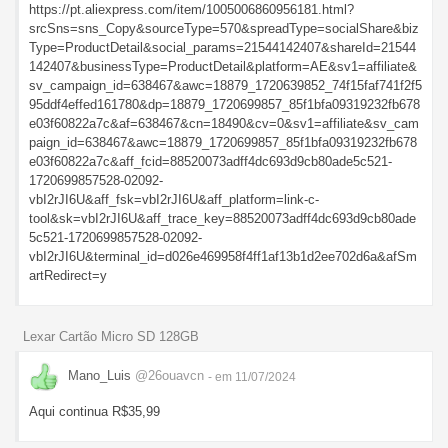
https://pt.aliexpress.com/item/1005006860956181.html?
srcSns=sns_Copy&sourceType=570&spreadType=socialShare&biz
Type=ProductDetail&social_params=21544142407&shareId=21544
142407&businessType=ProductDetail&platform=AE&sv1=affiliate&
sv_campaign_id=638467&awc=18879_1720639852_74f15faf741f2f5
95ddf4effed161780&dp=18879_1720699857_85f1bfa09319232fb678
e03f60822a7c&af=638467&cn=18490&cv=0&sv1=affiliate&sv_cam
paign_id=638467&awc=18879_1720699857_85f1bfa09319232fb678
e03f60822a7c&aff_fcid=88520073adff4dc693d9cb80ade5c521-
1720699857528-02092-
vbI2rJI6U&aff_fsk=vbI2rJI6U&aff_platform=link-c-
tool&sk=vbI2rJI6U&aff_trace_key=88520073adff4dc693d9cb80ade
5c521-1720699857528-02092-
vbI2rJI6U&terminal_id=d026e469958f4ff1af13b1d2ee702d6a&afSm
artRedirect=y
Lexar Cartão Micro SD 128GB
Mano_Luis
@26ouavcn
- em 11/07/2024
Aqui continua R$35,99