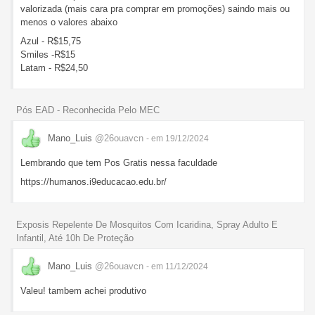
valorizada (mais cara pra comprar em promoções) saindo mais ou
menos o valores abaixo
Azul - R$15,75
Smiles -R$15
Latam - R$24,50
Pós EAD - Reconhecida Pelo MEC
Mano_Luis
@26ouavcn
- em 19/12/2024
Lembrando que tem Pos Gratis nessa faculdade
https://humanos.i9educacao.edu.br/
Exposis Repelente De Mosquitos Com Icaridina, Spray Adulto E
Infantil, Até 10h De Proteção
Mano_Luis
@26ouavcn
- em 11/12/2024
Valeu! tambem achei produtivo