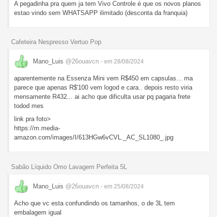
A pegadinha pra quem ja tem Vivo Controle é que os novos planos
estao vindo sem WHATSAPP ilimitado (desconta da franquia)
Cafeteira Nespresso Vertuo Pop
Mano_Luis
@26ouavcn
- em 28/08/2024
aparentemente na Essenza Mini vem R$450 em capsulas... ma
parece que apenas R$'100 vem logod e cara.. depois resto viria
mensamente R432... ai acho que dificulta usar pq pagaria frete
todod mes
link pra foto>
https://m.media-
amazon.com/images/I/613HGw6vCVL._AC_SL1080_.jpg
Sabão Líquido Omo Lavagem Perfeita 5L
Mano_Luis
@26ouavcn
- em 25/08/2024
Acho que vc esta confundindo os tamanhos, o de 3L tem
embalagem igual