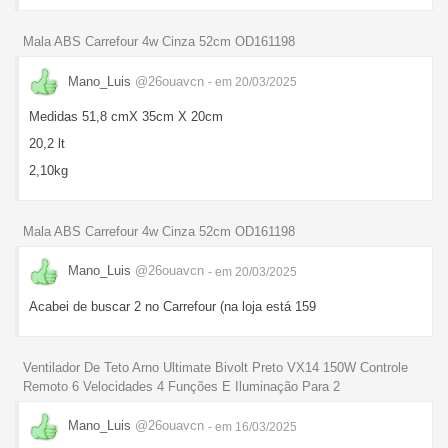
Mala ABS Carrefour 4w Cinza 52cm OD161198
Mano_Luis
@26ouavcn
- em 20/03/2025
Medidas 51,8 cmX 35cm X 20cm
20,2 lt
2,10kg
Mala ABS Carrefour 4w Cinza 52cm OD161198
Mano_Luis
@26ouavcn
- em 20/03/2025
Acabei de buscar 2 no Carrefour (na loja está 159
Ventilador De Teto Arno Ultimate Bivolt Preto VX14 150W Controle
Remoto 6 Velocidades 4 Funções E Iluminação Para 2
Mano_Luis
@26ouavcn
- em 16/03/2025