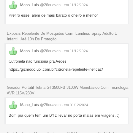
Mano_Luis
@26ouavcn
- em 11/12/2024
Prefiro esse, além de mais barato o cheiro é melhor
Exposis Repelente De Mosquitos Com Icaridina, Spray Adulto E
Infantil, Até 10h De Proteção
Mano_Luis
@26ouavcn
- em 11/12/2024
Cutronela nao funciona pra Aedes
https://gizmodo.uol.com.br/citronela-repelente-ineficaz/
Gerador Portátil Tekna GT3500FB 3100W Monofásico Com Tecnologia
AVR 115V/230V
Mano_Luis
@26ouavcn
- em 01/12/2024
Bom pra quem tem um BYD levar no porta malas em viagens. ;)