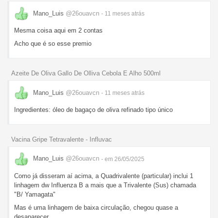
Mano_Luis
@26ouavcn
- 11 meses
atrás
Mesma coisa aqui em 2 contas
Acho que é so esse premio
Azeite De Oliva Gallo De Olliva Cebola E Alho 500ml
Mano_Luis
@26ouavcn
- 11 meses
atrás
Ingredientes: óleo de bagaço de oliva refinado tipo único
Vacina Gripe Tetravalente - Influvac
Mano_Luis
@26ouavcn
- em 26/05/2025
Como já disseram aí acima, a Quadrivalente (particular) inclui 1
linhagem dw Influenza B a mais que a Trivalente (Sus) chamada
"B/ Yamagata"
Mas é uma linhagem de baixa circulação, chegou quase a
desaparecer