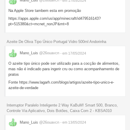
Mano_Luis
@26ouavcn
- em 17/05/2024
Na Apple Store tambem esta em promoção
https://apps.apple.com/us/app/minecraft/id479516143?
pt=515380&ct=mcnet_nonJP&mt=8
Azeite De Oliva Tipo Único Portugal Vidro 500ml Andorinha
Mano_Luis
@26ouavcn
- em 17/05/2024
O azeite tipo único pode ser utilizado para a cocção de alimentos,
mas não é indicado para ingerir cru ou como acompanhamento de
pratos
Fonte https://www.lagarh.com/blogs/artigos/azeite-tipo-unico-e-
azeite-de-verdade
Interruptor Paralelo Inteligente 2 Way KaBuM! Smart 500, Branco,
Controle Via Aplicativo, Dois Botões, Caixa Com 2 - KBSA010
Mano_Luis
@26ouavcn
- em 13/05/2024