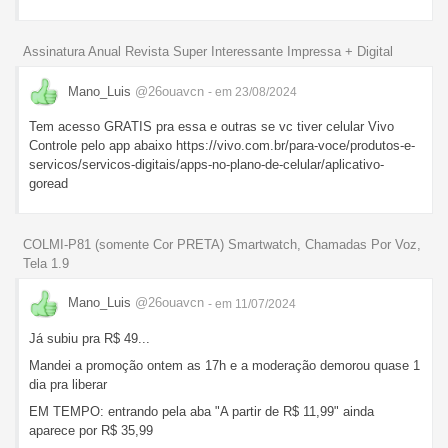
Assinatura Anual Revista Super Interessante Impressa + Digital
Mano_Luis
@26ouavcn
- em 23/08/2024
Tem acesso GRATIS pra essa e outras se vc tiver celular Vivo
Controle pelo app abaixo https://vivo.com.br/para-voce/produtos-e-
servicos/servicos-digitais/apps-no-plano-de-celular/aplicativo-
goread
COLMI-P81 (somente Cor PRETA) Smartwatch, Chamadas Por Voz,
Tela 1.9
Mano_Luis
@26ouavcn
- em 11/07/2024
Já subiu pra R$ 49...
Mandei a promoção ontem as 17h e a moderação demorou quase 1
dia pra liberar
EM TEMPO: entrando pela aba "A partir de R$ 11,99" ainda
aparece por R$ 35,99