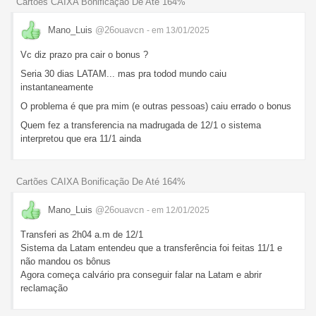
Cartões CAIXA Bonificação De Até 164%
Mano_Luis
@26ouavcn
- em 13/01/2025
Vc diz prazo pra cair o bonus ?
Seria 30 dias LATAM... mas pra todod mundo caiu
instantaneamente
O problema é que pra mim (e outras pessoas) caiu errado o bonus
Quem fez a transferencia na madrugada de 12/1 o sistema
interpretou que era 11/1 ainda
Cartões CAIXA Bonificação De Até 164%
Mano_Luis
@26ouavcn
- em 12/01/2025
Transferi as 2h04 a.m de 12/1
Sistema da Latam entendeu que a transferência foi feitas 11/1 e
não mandou os bônus
Agora começa calvário pra conseguir falar na Latam e abrir
reclamação