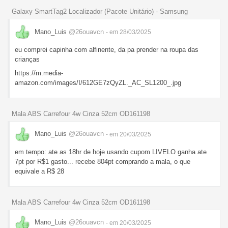
Galaxy SmartTag2 Localizador (Pacote Unitário) - Samsung
Mano_Luis
@26ouavcn
- em 28/03/2025
eu comprei capinha com alfinente, da pa prender na roupa das
crianças
https://m.media-
amazon.com/images/I/612GE7zQyZL._AC_SL1200_.jpg
Mala ABS Carrefour 4w Cinza 52cm OD161198
Mano_Luis
@26ouavcn
- em 20/03/2025
em tempo: ate as 18hr de hoje usando cupom LIVELO ganha ate
7pt por R$1 gasto... recebe 804pt comprando a mala, o que
equivale a R$ 28
Mala ABS Carrefour 4w Cinza 52cm OD161198
Mano_Luis
@26ouavcn
- em 20/03/2025