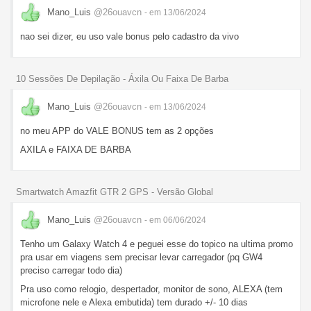
Mano_Luis
@26ouavcn
- em 13/06/2024
nao sei dizer, eu uso vale bonus pelo cadastro da vivo
10 Sessões De Depilação - Áxila Ou Faixa De Barba
Mano_Luis
@26ouavcn
- em 13/06/2024
no meu APP do VALE BONUS tem as 2 opções
AXILA e FAIXA DE BARBA
Smartwatch Amazfit GTR 2 GPS - Versão Global
Mano_Luis
@26ouavcn
- em 06/06/2024
Tenho um Galaxy Watch 4 e peguei esse do topico na ultima promo
pra usar em viagens sem precisar levar carregador (pq GW4
preciso carregar todo dia)
Pra uso como relogio, despertador, monitor de sono, ALEXA (tem
microfone nele e Alexa embutida) tem durado +/- 10 dias