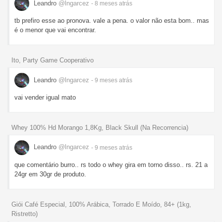
Leandro
@lngarcez
- 8 meses
atrás
tb prefiro esse ao pronova. vale a pena. o valor não esta bom.. mas
é o menor que vai encontrar.
Ito, Party Game Cooperativo
Leandro
@lngarcez
- 9 meses
atrás
vai vender igual mato
Whey 100% Hd Morango 1,8Kg, Black Skull (Na Recorrencia)
Leandro
@lngarcez
- 9 meses
atrás
que comentário burro.. rs todo o whey gira em torno disso.. rs. 21 a
24gr em 30gr de produto.
Giói Café Especial, 100% Arábica, Torrado E Moído, 84+ (1kg,
Ristretto)