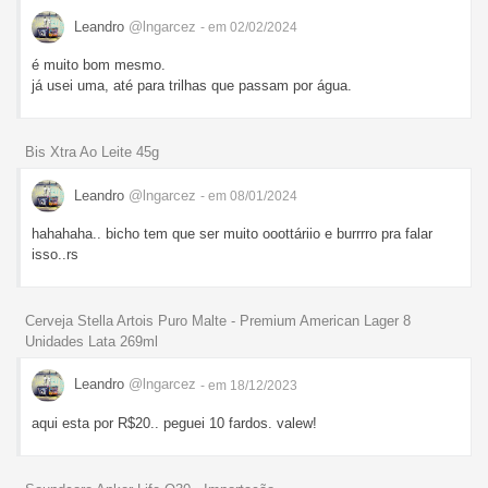
Leandro
@lngarcez
- em 02/02/2024
é muito bom mesmo.
já usei uma, até para trilhas que passam por água.
Bis Xtra Ao Leite 45g
Leandro
@lngarcez
- em 08/01/2024
hahahaha.. bicho tem que ser muito ooottáriio e burrrro pra falar
isso..rs
Cerveja Stella Artois Puro Malte - Premium American Lager 8
Unidades Lata 269ml
Leandro
@lngarcez
- em 18/12/2023
aqui esta por R$20.. peguei 10 fardos. valew!