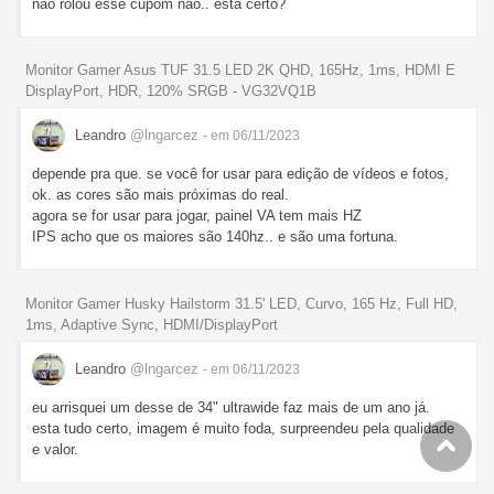
não rolou esse cupom não.. esta certo?
Monitor Gamer Asus TUF 31.5 LED 2K QHD, 165Hz, 1ms, HDMI E
DisplayPort, HDR, 120% SRGB - VG32VQ1B
Leandro
@lngarcez
- em 06/11/2023
depende pra que. se você for usar para edição de vídeos e fotos,
ok. as cores são mais próximas do real.
agora se for usar para jogar, painel VA tem mais HZ
IPS acho que os maiores são 140hz.. e são uma fortuna.
Monitor Gamer Husky Hailstorm 31.5' LED, Curvo, 165 Hz, Full HD,
1ms, Adaptive Sync, HDMI/DisplayPort
Leandro
@lngarcez
- em 06/11/2023
eu arrisquei um desse de 34" ultrawide faz mais de um ano já.
esta tudo certo, imagem é muito foda, surpreendeu pela qualidade
e valor.