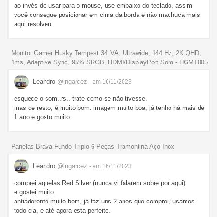
ao invés de usar para o mouse, use embaixo do teclado, assim
você consegue posicionar em cima da borda e não machuca mais.
aqui resolveu.
Monitor Gamer Husky Tempest 34' VA, Ultrawide, 144 Hz, 2K QHD,
1ms, Adaptive Sync, 95% SRGB, HDMI/DisplayPort Som - HGMT005
Leandro
@lngarcez
- em 16/11/2023
esquece o som..rs.. trate como se não tivesse.
mas de resto, é muito bom. imagem muito boa, já tenho há mais de
1 ano e gosto muito.
Panelas Brava Fundo Triplo 6 Peças Tramontina Aço Inox
Leandro
@lngarcez
- em 16/11/2023
comprei aquelas Red Silver (nunca vi falarem sobre por aqui)
e gostei muito.
antiaderente muito bom, já faz uns 2 anos que comprei, usamos
todo dia, e até agora esta perfeito.