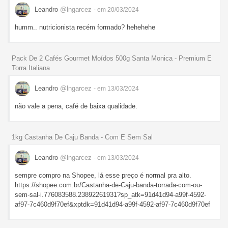
Leandro
@lngarcez
- em 20/03/2024
humm.. nutricionista recém formado? hehehehe
Pack De 2 Cafés Gourmet Moídos 500g Santa Monica - Premium E
Torra Italiana
Leandro
@lngarcez
- em 13/03/2024
não vale a pena, café de baixa qualidade.
1kg Castanha De Caju Banda - Com E Sem Sal
Leandro
@lngarcez
- em 13/03/2024
sempre compro na Shopee, lá esse preço é normal pra alto.
https://shopee.com.br/Castanha-de-Caju-banda-torrada-com-ou-
sem-sal-i.776083588.23892261931?sp_atk=91d41d94-a99f-4592-
af97-7c460d9f70ef&xptdk=91d41d94-a99f-4592-af97-7c460d9f70ef