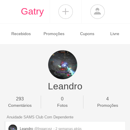
Gatry
Recebidos
Promoções
Cupons
Livre
Leandro
293
0
4
Comentários
Fotos
Promoções
Anuidade SAMS Club Com Dependente
Leandro
@lngarcez
- 2 semanas
atrás