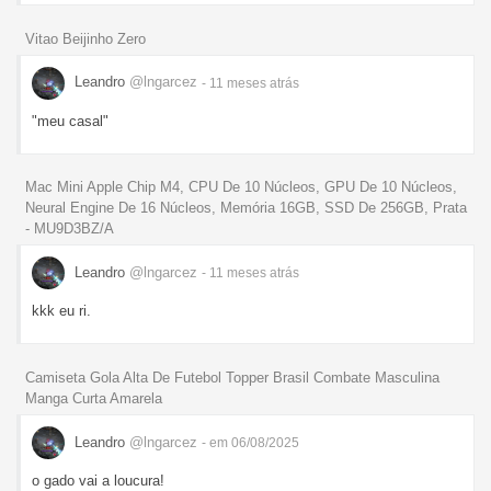
Vitao Beijinho Zero
Leandro
@lngarcez
- 11 meses
atrás
"meu casal"
Mac Mini Apple Chip M4, CPU De 10 Núcleos, GPU De 10 Núcleos,
Neural Engine De 16 Núcleos, Memória 16GB, SSD De 256GB, Prata
- MU9D3BZ/A
Leandro
@lngarcez
- 11 meses
atrás
kkk eu ri.
Camiseta Gola Alta De Futebol Topper Brasil Combate Masculina
Manga Curta Amarela
Leandro
@lngarcez
- em 06/08/2025
o gado vai a loucura!