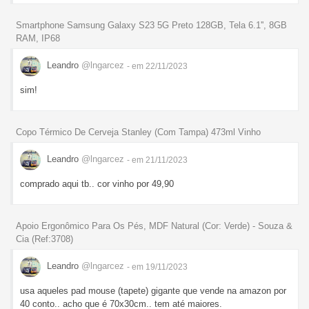
Smartphone Samsung Galaxy S23 5G Preto 128GB, Tela 6.1'', 8GB
RAM, IP68
Leandro
@lngarcez
- em 22/11/2023
sim!
Copo Térmico De Cerveja Stanley (Com Tampa) 473ml Vinho
Leandro
@lngarcez
- em 21/11/2023
comprado aqui tb.. cor vinho por 49,90
Apoio Ergonômico Para Os Pés, MDF Natural (Cor: Verde) - Souza &
Cia (Ref:3708)
Leandro
@lngarcez
- em 19/11/2023
usa aqueles pad mouse (tapete) gigante que vende na amazon por
40 conto.. acho que é 70x30cm.. tem até maiores.