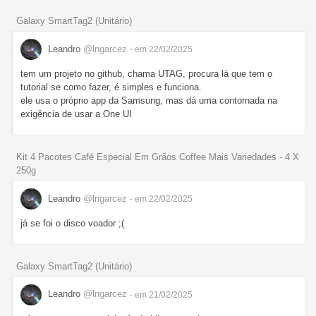
Galaxy SmartTag2 (Unitário)
Leandro
@lngarcez
- em 22/02/2025
tem um projeto no github, chama UTAG, procura lá que tem o
tutorial se como fazer, é simples e funciona.
ele usa o próprio app da Samsung, mas dá uma contornada na
exigência de usar a One UI
Kit 4 Pacotes Café Especial Em Grãos Coffee Mais Variedades - 4 X
250g
Leandro
@lngarcez
- em 22/02/2025
já se foi o disco voador ;(
Galaxy SmartTag2 (Unitário)
Leandro
@lngarcez
- em 21/02/2025