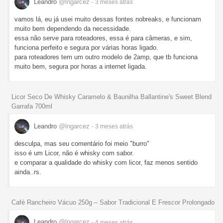
Leandro
@lngarcez
- 3 meses
atrás
vamos lá, eu já usei muito dessas fontes nobreaks, e funcionam
muito bem dependendo da necessidade.
essa não serve para roteadores, essa é para câmeras, e sim,
funciona perfeito e segura por várias horas ligado.
para roteadores tem um outro modelo de 2amp, que tb funciona
muito bem, segura por horas a internet ligada.
Licor Seco De Whisky Caramelo & Baunilha Ballantine's Sweet Blend
Garrafa 700ml
Leandro
@lngarcez
- 3 meses
atrás
desculpa, mas seu comentário foi meio "burro"
isso é um Licor, não é whisky com sabor.
e comparar a qualidade do whisky com licor, faz menos sentido
ainda..rs.
Café Rancheiro Vácuo 250g – Sabor Tradicional E Frescor Prolongado
Leandro
@lngarcez
- 4 meses
atrás