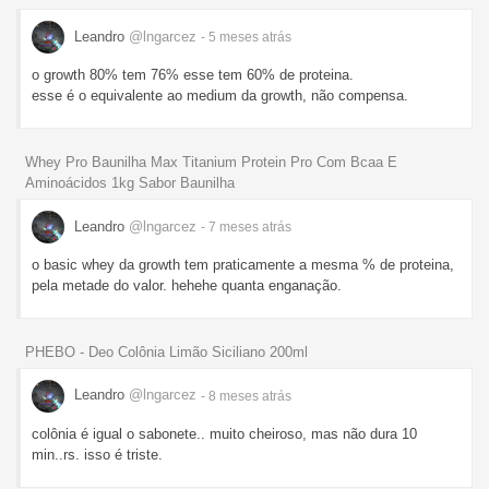
Leandro
@lngarcez
- 5 meses
atrás
o growth 80% tem 76% esse tem 60% de proteina.
esse é o equivalente ao medium da growth, não compensa.
Whey Pro Baunilha Max Titanium Protein Pro Com Bcaa E
Aminoácidos 1kg Sabor Baunilha
Leandro
@lngarcez
- 7 meses
atrás
o basic whey da growth tem praticamente a mesma % de proteina,
pela metade do valor. hehehe quanta enganação.
PHEBO - Deo Colônia Limão Siciliano 200ml
Leandro
@lngarcez
- 8 meses
atrás
colônia é igual o sabonete.. muito cheiroso, mas não dura 10
min..rs. isso é triste.