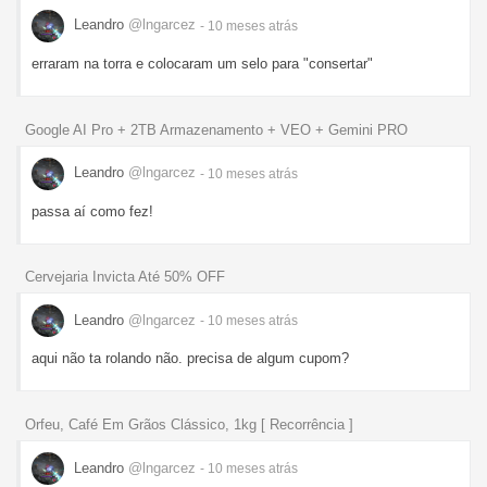
Leandro
@lngarcez
- 10 meses
atrás
erraram na torra e colocaram um selo para "consertar"
Google AI Pro + 2TB Armazenamento + VEO + Gemini PRO
Leandro
@lngarcez
- 10 meses
atrás
passa aí como fez!
Cervejaria Invicta Até 50% OFF
Leandro
@lngarcez
- 10 meses
atrás
aqui não ta rolando não. precisa de algum cupom?
Orfeu, Café Em Grãos Clássico, 1kg [ Recorrência ]
Leandro
@lngarcez
- 10 meses
atrás