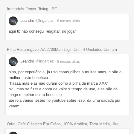
Immortals Fenyx Rising - PC
Leandro
@lngarcez
- 8 meses
atrás
aqui tb não consegui resgatar, só jogar.
Pilha Recarregável AA 2700Mah Elgin Com 4 Unidades Comum
Leandro
@lngarcez
- 8 meses
atrás
olha, por experiência, já uso essas pilhas a muitos anos, e são o
melhor custo beneficio.
"haaaa mas elas não duram como a pilha da marca XXX"
ok.. mas se fizer a conta de valor x tempo de uso, elas são de
longe o melhor custo beneficio.
até rola vários testes no youtube sobre isso, da uma sacada pra
verem.
Orfeu Café Clássico Em Grãos, 100% Arabica, Torra Média, 1kg