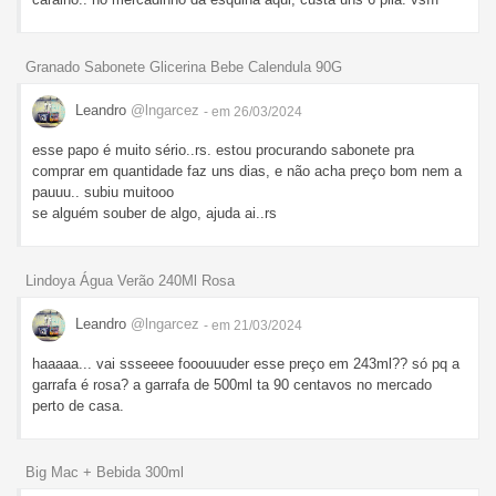
Granado Sabonete Glicerina Bebe Calendula 90G
Leandro
@lngarcez
- em 26/03/2024
esse papo é muito sério..rs. estou procurando sabonete pra
comprar em quantidade faz uns dias, e não acha preço bom nem a
pauuu.. subiu muitooo
se alguém souber de algo, ajuda ai..rs
Lindoya Água Verão 240Ml Rosa
Leandro
@lngarcez
- em 21/03/2024
haaaaa... vai ssseeee fooouuuder esse preço em 243ml?? só pq a
garrafa é rosa? a garrafa de 500ml ta 90 centavos no mercado
perto de casa.
Big Mac + Bebida 300ml