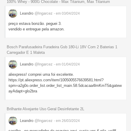
100% Whey - 900G Chocolate - Max Titanium, Max Titanium
Leandro
@lngarcez
- em 03/04/2024
preço estava bonzão. peguei 3.
vendido e entregue pela amazon.
Bosch Parafusadeira Furadeira Gsb 180-Li 18V Com 2 Baterias 1
Carregador E 1 Maleta
Leandro
@lngarcez
- em 01/04/2024
aliexpress! comprei uma foi excelente.
https://pt.aliexpress.com/item/1005005576639581.html?
spm=a2g0o.order_list.order_list_main.58.5dcacaa4lmKmT5&gatew
ayAdapt=glo2bra
Brilhante Alvejante Uso Geral Desinfetante 2L
Leandro
@lngarcez
- em 26/03/2024
caralho.. no mercadinho da esquina aqui, custa uns 6 pila. vsfff