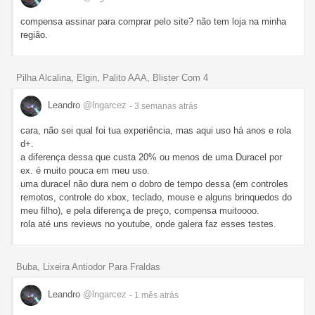
compensa assinar para comprar pelo site? não tem loja na minha
região.
Pilha Alcalina, Elgin, Palito AAA, Blister Com 4
Leandro
@lngarcez
- 3 semanas
atrás
cara, não sei qual foi tua experiência, mas aqui uso há anos e rola
d+.
a diferença dessa que custa 20% ou menos de uma Duracel por
ex. é muito pouca em meu uso.
uma duracel não dura nem o dobro de tempo dessa (em controles
remotos, controle do xbox, teclado, mouse e alguns brinquedos do
meu filho), e pela diferença de preço, compensa muitoooo.
rola até uns reviews no youtube, onde galera faz esses testes.
Buba, Lixeira Antiodor Para Fraldas
Leandro
@lngarcez
- 1 mês
atrás