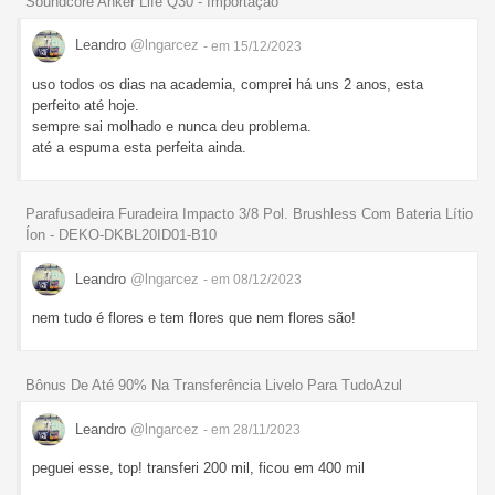
Soundcore Anker Life Q30 - Importação
Leandro
@lngarcez
- em 15/12/2023
uso todos os dias na academia, comprei há uns 2 anos, esta
perfeito até hoje.
sempre sai molhado e nunca deu problema.
até a espuma esta perfeita ainda.
Parafusadeira Furadeira Impacto 3/8 Pol. Brushless Com Bateria Lítio
Íon - DEKO-DKBL20ID01-B10
Leandro
@lngarcez
- em 08/12/2023
nem tudo é flores e tem flores que nem flores são!
Bônus De Até 90% Na Transferência Livelo Para TudoAzul
Leandro
@lngarcez
- em 28/11/2023
peguei esse, top! transferi 200 mil, ficou em 400 mil