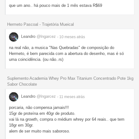
que um ano.. há pouco mais de 1 mês estava R$69
Hermeto Pascoal - Trajetória Mueical
Leandro
@lngarcez
- 10 meses
atrás
na real não, a musica "Nas Quebradas" de composição do
Hermeto, é bem parecida com a abertura do desenho, mas é só
uma coincidência. (ou não..rs)
Suplemento Academia Whey Pro Max Titanium Concentrado Pote 1kg
Sabor Chocolate
Leandro
@lngarcez
- 11 meses
atrás
porcaria, não compensa jamais!!!
15gr de proteína em 40gr de produto.
vai lá na growth, compra o médium whrey por 64 reais.. que tem
18gr em 30gr.
alem de ser muito mais saboroso.