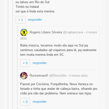
ou talvez em Rio do Sul
Timbó ou Indaial
sei que é linda esta menina
responder
+ 1
Rogerio Libano Silveira
@captaincave
- 4 meses
atrás
Baita música, tocamos muito ela aqui no Sul pq
sentimos saudades qd viajamos para lá, pq realmente
tem muita menina linda em SC.
responder
+ 0
Rocketman®
@EltonJohn
- 4 meses
atrás
Passei por Criciúma, Forquilhinha, Nova Veneza no
feriado e tinha que andar de cabeça baixa, olhando pro
chão pra não dar problema. Nem entrava nas lojas.
responder
+ 0