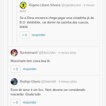
Rogerio Libano Silveira
@captaincave
- 4 meses
atrás
Se a Dona encrenca chega pegar uma zoiadinha já da
B.O. kkkkkkkk, vai dormir na casinha dos cuscos,
kkkkk
responder
+ 0
Rocketman®
@EltonJohn
- 4 meses
atrás
Mossmann tem coisa boa tb
responder
+ 0
Rodrigo Otavio
@2eamibft
- 4 meses
atrás
Esse de arroz é um lixo. Nem deveria ser considerado
macarrão. Gruda tudo
responder
+ 0