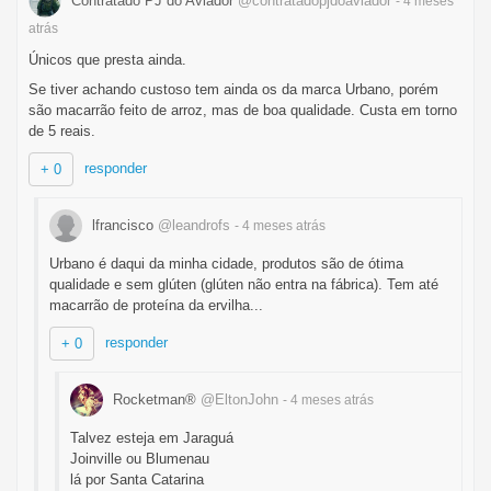
Contratado PJ do Aviador
@contratadopjdoaviador
- 4 meses
atrás
Únicos que presta ainda.
Se tiver achando custoso tem ainda os da marca Urbano, porém
são macarrão feito de arroz, mas de boa qualidade. Custa em torno
de 5 reais.
responder
+ 0
lfrancisco
@leandrofs
- 4 meses
atrás
Urbano é daqui da minha cidade, produtos são de ótima
qualidade e sem glúten (glúten não entra na fábrica). Tem até
macarrão de proteína da ervilha...
responder
+ 0
Rocketman®
@EltonJohn
- 4 meses
atrás
Talvez esteja em Jaraguá
Joinville ou Blumenau
lá por Santa Catarina