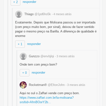
responder
+ 2
Thiago
@1pd6ho5k
- 4 meses
atrás
Exatamente. Depois que Molisana passou a ser importada
(com preço muito bom, por sinal), deixou de fazer sentido
pagar o mesmo preço na Barilla. A diferença de qualidade é
enorme
responder
+ 1
Gunzzo
@envbjlqi
- 3 meses
atrás
Onde tem com preço bom?
responder
+ 0
Rocketman®
@EltonJohn
- 3 meses
atrás
Aqui no sul o Zaffari vende com preço bom.
https://www.zaffari.com.br/la-molisana?
srsltid=AfmBOorY2b...