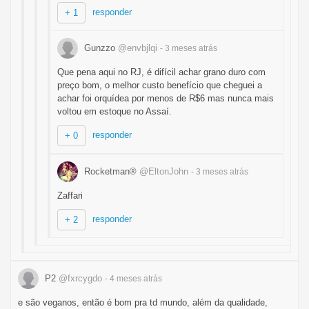
responder
+ 1
Gunzzo
@envbjlqi
- 3 meses
atrás
Que pena aqui no RJ, é difícil achar grano duro com
preço bom, o melhor custo benefício que cheguei a
achar foi orquídea por menos de R$6 mas nunca mais
voltou em estoque no Assaí.
responder
+ 0
Rocketman®
@EltonJohn
- 3 meses
atrás
Zaffari
responder
+ 2
P2
@fxrcygdo
- 4 meses
atrás
e são veganos, então é bom pra td mundo, além da qualidade,