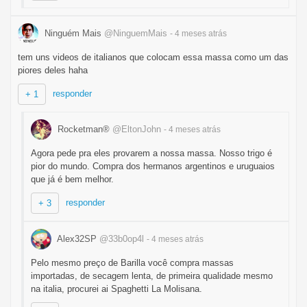
Ninguém Mais
@NinguemMais
- 4 meses
atrás
tem uns videos de italianos que colocam essa massa como um das
piores deles haha
responder
+ 1
Rocketman®
@EltonJohn
- 4 meses
atrás
Agora pede pra eles provarem a nossa massa. Nosso trigo é
pior do mundo. Compra dos hermanos argentinos e uruguaios
que já é bem melhor.
responder
+ 3
Alex32SP
@33b0op4l
- 4 meses
atrás
Pelo mesmo preço de Barilla você compra massas
importadas, de secagem lenta, de primeira qualidade mesmo
na italia, procurei ai Spaghetti La Molisana.