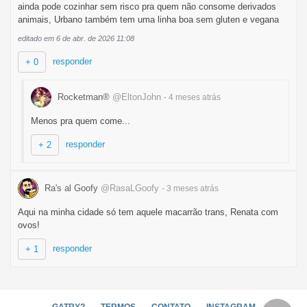
ainda pode cozinhar sem risco pra quem não consome derivados
animais, Urbano também tem uma linha boa sem gluten e vegana
editado em 6 de abr. de 2026 11:08
responder
+ 0
Rocketman®
@EltonJohn
- 4 meses
atrás
Menos pra quem come...
responder
+ 2
Ra's al Goofy
@RasaLGoofy
- 3 meses
atrás
Aqui na minha cidade só tem aquele macarrão trans, Renata com
ovos!
responder
+ 1