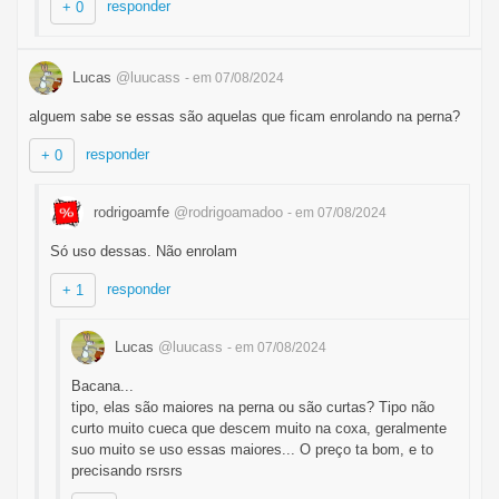
responder
+ 0
Lucas
@luucass
- em 07/08/2024
alguem sabe se essas são aquelas que ficam enrolando na perna?
responder
+ 0
rodrigoamfe
@rodrigoamadoo
- em 07/08/2024
Só uso dessas. Não enrolam
responder
+ 1
Lucas
@luucass
- em 07/08/2024
Bacana...
tipo, elas são maiores na perna ou são curtas? Tipo não
curto muito cueca que descem muito na coxa, geralmente
suo muito se uso essas maiores... O preço ta bom, e to
precisando rsrsrs