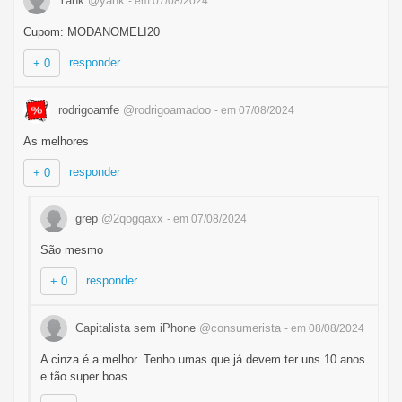
Yank
@yank
- em 07/08/2024
Cupom: MODANOMELI20
responder
+ 0
rodrigoamfe
@rodrigoamadoo
- em 07/08/2024
As melhores
responder
+ 0
grep
@2qogqaxx
- em 07/08/2024
São mesmo
responder
+ 0
Capitalista sem iPhone
@consumerista
- em 08/08/2024
A cinza é a melhor. Tenho umas que já devem ter uns 10 anos
e tão super boas.