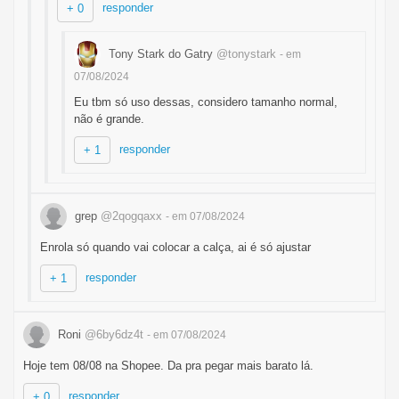
responder
+ 0
Tony Stark do Gatry
@tonystark
- em
07/08/2024
Eu tbm só uso dessas, considero tamanho normal,
não é grande.
responder
+ 1
grep
@2qogqaxx
- em 07/08/2024
Enrola só quando vai colocar a calça, ai é só ajustar
responder
+ 1
Roni
@6by6dz4t
- em 07/08/2024
Hoje tem 08/08 na Shopee. Da pra pegar mais barato lá.
responder
+ 0