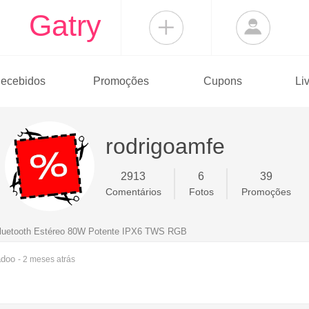
Gatry
ecebidos
Promoções
Cupons
Li
rodrigoamfe
2913
6
39
Comentários
Fotos
Promoções
luetooth Estéreo 80W Potente IPX6 TWS RGB
adoo
- 2 meses
atrás