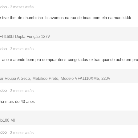
adoo
- 3 meses
atrás
e tive tbm de chumbinho. ficavamos na rua de boas com ela na mao kkkk
 PFH160B Dupla Função 127V
adoo
- 3 meses
atrás
 ano e atende bem pra comprar itens congelados extras quando acho em pr
 Roupa A Seco, Metálico Preto, Modelo VFA1110XM6, 220V
adoo
- 3 meses
atrás
 há mais de 40 anos
do100 Ml
adoo
- 3 meses
atrás