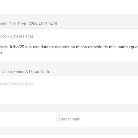
rtátil Grill Preta 220v 4513-9418
adoo
- 3 meses
atrás
sde Julho/25 que uso durante eventos na minha estação de mini hamburgue
m.
 Cripto Freios A Disco Garfo
adoo
- 3 meses
atrás
Carregar mais...