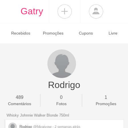
Gatry
Recebidos
Promoções
Cupons
Livre
Rodrigo
489
0
1
Comentários
Fotos
Promoções
Whisky Johnnie Walker Blonde 750ml
Rodrigo
@fdvaiyow
- 2 semanas
atrás