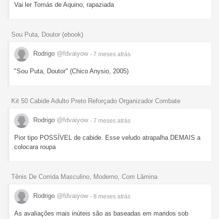
Vai ler Tomás de Aquino, rapaziada
Sou Puta, Doutor (ebook)
Rodrigo
@fdvaiyow
- 7 meses
atrás
"Sou Puta, Doutor" (Chico Anysio, 2005)
Kit 50 Cabide Adulto Preto Reforçado Organizador Combate
Rodrigo
@fdvaiyow
- 7 meses
atrás
Pior tipo POSSÍVEL de cabide. Esse veludo atrapalha DEMAIS a
colocara roupa
Tênis De Corrida Masculino, Moderno, Com Lâmina
Rodrigo
@fdvaiyow
- 8 meses
atrás
As avaliações mais inúteis são as baseadas em maridos sob