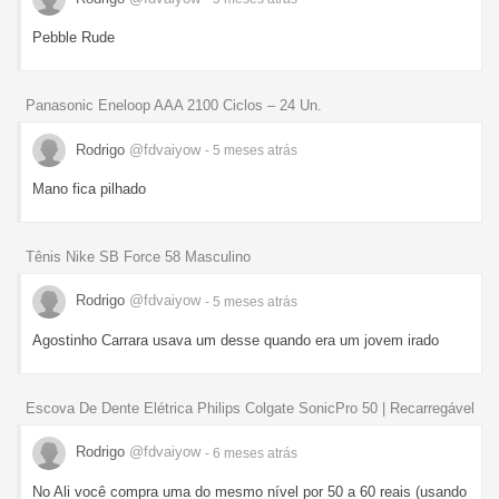
Pebble Rude
Panasonic Eneloop AAA 2100 Ciclos – 24 Un.
Rodrigo
@fdvaiyow
- 5 meses
atrás
Mano fica pilhado
Tênis Nike SB Force 58 Masculino
Rodrigo
@fdvaiyow
- 5 meses
atrás
Agostinho Carrara usava um desse quando era um jovem irado
Escova De Dente Elétrica Philips Colgate SonicPro 50 | Recarregável
Rodrigo
@fdvaiyow
- 6 meses
atrás
No Ali você compra uma do mesmo nível por 50 a 60 reais (usando