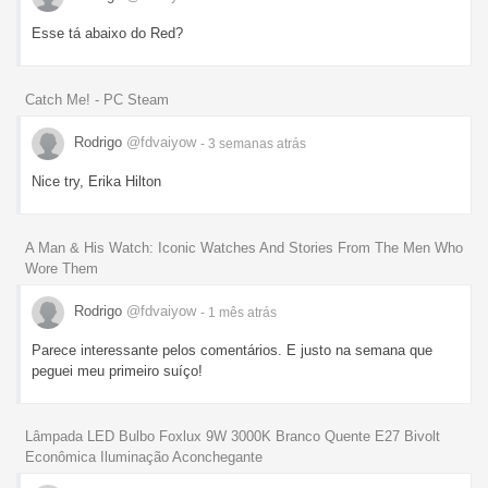
Esse tá abaixo do Red?
Catch Me! - PC Steam
Rodrigo
@fdvaiyow
- 3 semanas
atrás
Nice try, Erika Hilton
A Man & His Watch: Iconic Watches And Stories From The Men Who
Wore Them
Rodrigo
@fdvaiyow
- 1 mês
atrás
Parece interessante pelos comentários. E justo na semana que
peguei meu primeiro suíço!
Lâmpada LED Bulbo Foxlux 9W 3000K Branco Quente E27 Bivolt
Econômica Iluminação Aconchegante