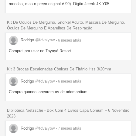
moedas, mas o preço original é 99). Digita Jeenk JK-Y05
Kit De Óculos De Mergulho, Snorkel Adulto, Mascara De Mergulho,
Óculos De Mergulho E Aparelhos De Respiração
Rodrigo
@fdvaiyow
- 6 meses
atrás
Comprei pra usar no Tayayá Resort
Kit 3 Brocas Escalonadas Cônicas De Titânio Hss 3/20mm
Rodrigo
@fdvaiyow
- 6 meses
atrás
Compro quando lançarem as de adamantium
Biblioteca Nietzsche - Box Com 4 Livros Capa Comum – 6 Novembro
2023
Rodrigo
@fdvaiyow
- 7 meses
atrás