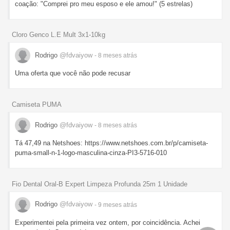
coação: "Comprei pro meu esposo e ele amou!" (5 estrelas)
Cloro Genco L.E Mult 3x1-10kg
Rodrigo
@fdvaiyow
- 8 meses
atrás
Uma oferta que você não pode recusar
Camiseta PUMA
Rodrigo
@fdvaiyow
- 8 meses
atrás
Tá 47,49 na Netshoes: https://www.netshoes.com.br/p/camiseta-
puma-small-n-1-logo-masculina-cinza-PI3-5716-010
Fio Dental Oral-B Expert Limpeza Profunda 25m 1 Unidade
Rodrigo
@fdvaiyow
- 9 meses
atrás
Experimentei pela primeira vez ontem, por coincidência. Achei