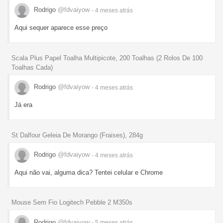
Rodrigo
@fdvaiyow
- 4 meses
atrás
Aqui sequer aparece esse preço
Scala Plus Papel Toalha Multipicote, 200 Toalhas (2 Rolos De 100
Toalhas Cada)
Rodrigo
@fdvaiyow
- 4 meses
atrás
Já era
St Dalfour Geleia De Morango (Fraises), 284g
Rodrigo
@fdvaiyow
- 4 meses
atrás
Aqui não vai, alguma dica? Tentei celular e Chrome
Mouse Sem Fio Logitech Pebble 2 M350s
Rodrigo
@fdvaiyow
- 5 meses
atrás