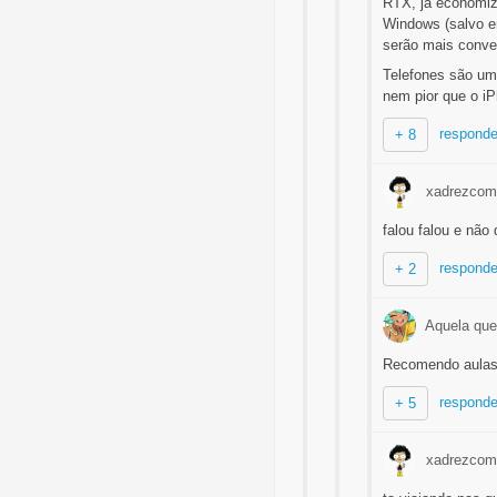
RTX, já economiz
Windows (salvo e
serão mais conve
Telefones são um
nem pior que o i
responde
+ 8
xadrezcom
falou falou e não
responde
+ 2
Aquela que
Recomendo aulas 
responde
+ 5
xadrezcom