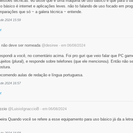
questões técnicas. eu disse que é uma máquina de uso básico e que para o b
 básico é internet e aplicações leves. não to falando de uso focado em pro
parações que só ~ a galera técnica ~ entende.
 de 2024 15:59
r
 não deve ser nomeada
@desiree
- em 06/08/2024
espondi a você, no comentário acima. Foi pro guri que veio falar que PC ga
jeitos (plural), e responde sobre telefones (que ele mencionou). Então não se
stura.
ecomendo aulas de redação e língua portuguesa.
 de 2024 16:57
r
accio
@LuisioIgnaccioB
- em 06/08/2024
ra Quando você se refere a esse equipamento para uso básico já da a letr