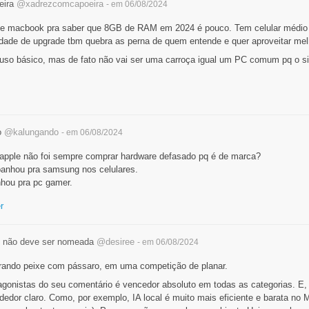
eira
@xadrezcomcapoeira
- em 06/08/2024
 de macbook pra saber que 8GB de RAM em 2024 é pouco. Tem celular méd
ilidade de upgrade tbm quebra as perna de quem entende e quer aproveitar me
uso básico, mas de fato não vai ser uma carroça igual um PC comum pq o s
o
@kalungando
- em 06/08/2024
apple não foi sempre comprar hardware defasado pq é de marca?
anhou pra samsung nos celulares.
hou pra pc gamer.
r
 não deve ser nomeada
@desiree
- em 06/08/2024
ando peixe com pássaro, em uma competição de planar.
gonistas do seu comentário é vencedor absoluto em todas as categorias. E
dedor claro. Como, por exemplo, IA local é muito mais eficiente e barata n