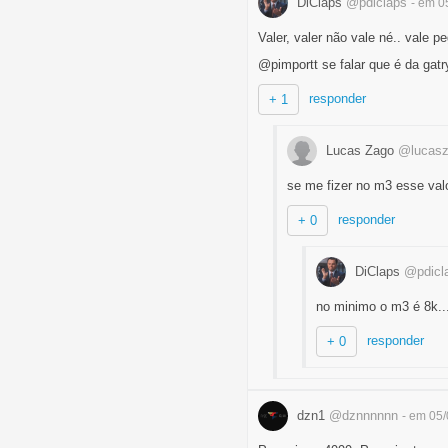
DiClaps
@pdiclaps
- em 0
Valer, valer não vale né.. vale 
@pimportt se falar que é da gat
responder
+ 1
Lucas Zago
@lucas
se me fizer no m3 esse val
responder
+ 0
DiClaps
@pdicl
no minimo o m3 é 8k..
responder
+ 0
dzn1
@dznnnnnn
- em 05