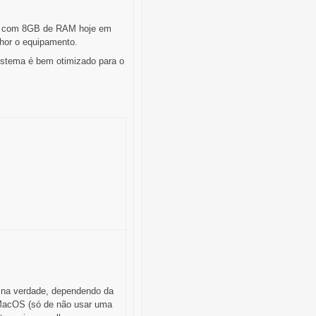
io com 8GB de RAM hoje em
lhor o equipamento.
istema é bem otimizado para o
, na verdade, dependendo da
o MacOS (só de não usar uma