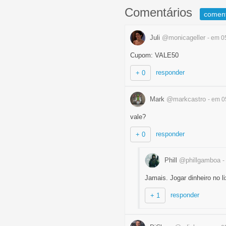
Comentários
comen
Juli
@monicageller
- em 0
Cupom: VALE50
responder
+ 0
Mark
@markcastro
- em 0
vale?
responder
+ 0
Phill
@phillgamboa
-
Jamais. Jogar dinheiro no li
responder
+ 1