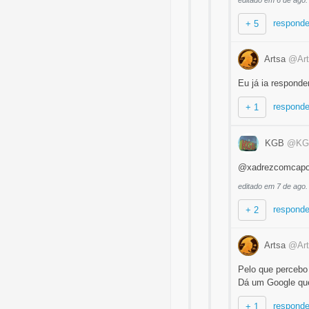
editado em 6 de ago.
responde
+ 5
Artsa
@Art
Eu já ia responder
responde
+ 1
KGB
@KG
@xadrezcomcapoei
editado em 7 de ago.
responde
+ 2
Artsa
@Art
Pelo que percebo
Dá um Google que 
responde
+ 1