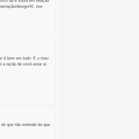
ásico dá e sobra em relaçao
gramação/design/AI. nos
mer é bom em tudo. E o meu
i a razão de você estar aí
a de que não entende do que