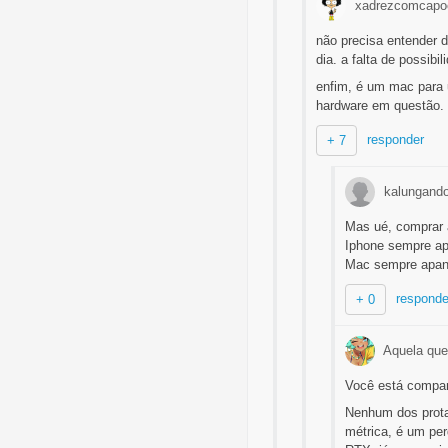
xadrezcomcapo
não precisa entender
dia. a falta de possib
enfim, é um mac para 
hardware em questão.
responder
+ 7
kalungand
Mas ué, comprar 
Iphone sempre ap
Mac sempre apan
responde
+ 0
Aquela que
Você está compar
Nenhum dos prota
métrica, é um per