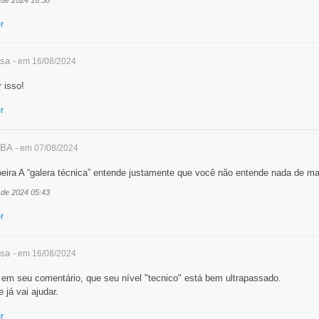
 de 2024 16:58
r
sa
- em 16/08/2024
 isso!
r
BA
- em 07/08/2024
ra A “galera técnica” entende justamente que você não entende nada de m
 de 2024 05:43
r
sa
- em 16/08/2024
 em seu comentário, que seu nível "tecnico" está bem ultrapassado.
já vai ajudar.
r