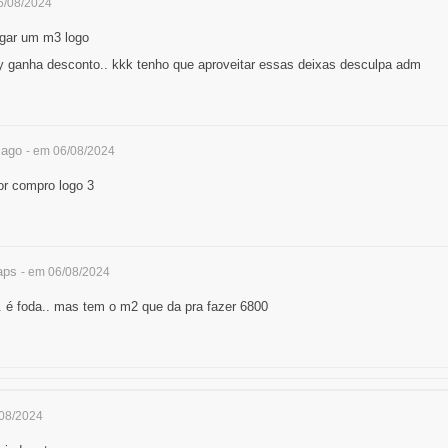
5/08/2024
pegar um m3 logo
ry ganha desconto.. kkk tenho que aproveitar essas deixas desculpa adm
zago
- em 06/08/2024
or compro logo 3
aps
- em 06/08/2024
. é foda.. mas tem o m2 que da pra fazer 6800
/08/2024