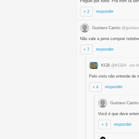
Peguei por 4999. Pra mim ta ser
responder
+ 2
Gustavo Castro
@gustav
Não vale a pena comprar noteb
responder
+ 7
KGB
@KGBA
- em 0
Pelo visto não entende de
responder
+ 4
Gustavo Castr
Você é que deve entend
responder
+ 3