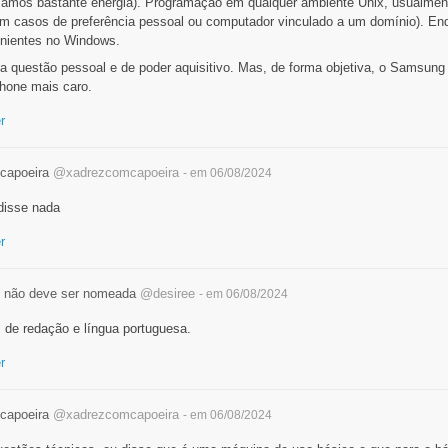
amos bastante energia). Programação em qualquer ambiente Unix, usualment
m casos de preferência pessoal ou computador vinculado a um domínio). En
nientes no Windows.
a questão pessoal e de poder aquisitivo. Mas, de forma objetiva, o Samsung
Phone mais caro.
r
capoeira
@xadrezcomcapoeira
- em 06/08/2024
 disse nada
r
 não deve ser nomeada
@desiree
- em 06/08/2024
de redação e língua portuguesa.
r
capoeira
@xadrezcomcapoeira
- em 06/08/2024