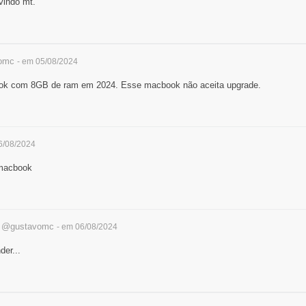
vindo mt.
omc
- em 05/08/2024
ook com 8GB de ram em 2024. Esse macbook não aceita upgrade.
6/08/2024
 macbook
o
@gustavomc
- em 06/08/2024
er...