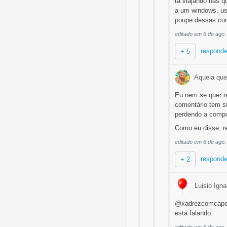
ta viajando nas 
a um windows. uso
poupe dessas com
editado em 6 de ago.
responde
+ 5
Aquela que
Eu nem se quer r
comentário tem su
perdendo a compo
Como eu disse, r
editado em 6 de ago.
responde
+ 2
Luisio Ign
@xadrezcomcapoei
esta falando.