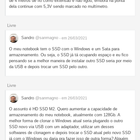
de 4 metros de fio como extensão e não ligou, embora na ponta
dela continue com 5,3V sendo marcado no multímetro.
Livre
Sandro
@sanmagno
- em 26/03/2021
O meu notebook tem o SSD com o Windows e um Sata para
armazenamento. Ou seja, o SSD já tá ocupando espaço e eu fico
pensando se a melhor maneira de instalar outro SSD seria por meio
da USB e depois trocar um SSD pelo outro.
Livre
Sandro
@sanmagno
- em 26/03/2021
O assunto é HD SSD M2. Quero aumentar a capacidade de
armazenamento do meu notebook, atualmente com 128Gb. A
melhor forma de clonar o Windows atual seria plugando o outro
SSD novo via USB com um adaptador, utilizar um desses
softwares de clonagem e depois trocar o SSD atual pelo novo SSD
já com o Windows ou daria pra fazer isso de outra forma? Alguém