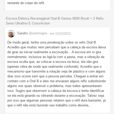
restante do corpo do refil.
Escova Elétrica Recarregável Oral-B Genius 8000 Bivolt + 2 Refis
Sensi Ultrafino E CrossAction
Sandro
@sanmagno
- em 22/10/2022
De modo geral, tenho uma ponderação sobre os refis Oral B.
Acredito que muitos nem percebam que a cabeça da escova deixa
de girar ao iniciar realmente a escovação... A escova em si gira
normalmente, inclusive ao ligá-la com a pasta, mas a vibração da
escova oculta que, ao colocar a escova na boca, ela não gira
(apenas vibra de modo que realmente confunde). Acredito que o
mecanismo que transmite a rotação seja de plástico e com alguns
dias isso ocorre sem que a pessoa perceba. Cheguei a entrar em
contato com a Oral B e eles me enviaram alguns refis substituindo
alguns nos quais observei o problema, mas todos apresentaram
isso. Sugiro que observem a cabeça da escova e tente identificar
se ela está girando ou vibrando durante a escovação. Talvez seja
por isso que algumas pessoas relatem que o refil dura bastante, já
que o refil não está fazendo seu trabalho como deveria...