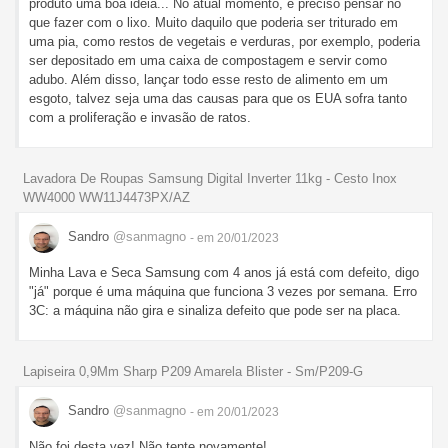
produto uma boa ideia... No atual momento, é preciso pensar no
que fazer com o lixo. Muito daquilo que poderia ser triturado em
uma pia, como restos de vegetais e verduras, por exemplo, poderia
ser depositado em uma caixa de compostagem e servir como
adubo. Além disso, lançar todo esse resto de alimento em um
esgoto, talvez seja uma das causas para que os EUA sofra tanto
com a proliferação e invasão de ratos.
Lavadora De Roupas Samsung Digital Inverter 11kg - Cesto Inox
WW4000 WW11J4473PX/AZ
Sandro
@sanmagno
- em 20/01/2023
Minha Lava e Seca Samsung com 4 anos já está com defeito, digo
"já" porque é uma máquina que funciona 3 vezes por semana. Erro
3C: a máquina não gira e sinaliza defeito que pode ser na placa.
Lapiseira 0,9Mm Sharp P209 Amarela Blister - Sm/P209-G
Sandro
@sanmagno
- em 20/01/2023
Não foi desta vez! Não tente novamente!