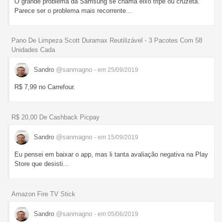
O grande problema da Samsung se chama eixo tripé ou cruzeta.
Parece ser o problema mais recorrente...
Pano De Limpeza Scott Duramax Reutilizável - 3 Pacotes Com 58
Unidades Cada
Sandro
@sanmagno
- em 25/09/2019
R$ 7,99 no Carrefour.
R$ 20,00 De Cashback Picpay
Sandro
@sanmagno
- em 15/09/2019
Eu pensei em baixar o app, mas li tanta avaliação negativa na Play
Store que desisti...
Amazon Fire TV Stick
Sandro
@sanmagno
- em 05/06/2019