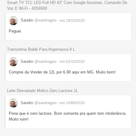
Smart TV TCL LED Full HD 43" Com Google Assistan, Comando De
Voz E Wi-Fi - 43S6500
Sandro
@sanmagno
- em 28/10/2020
Peguei.
Tramontina Balde Para Argamassa 8 L
Sandro
@sanmagno
- em 02/10/2020
Comprei da Vonder de 12L por 6,90 aqui em MG. Muito bom!
Leite Desnatado Molico Zero Lactose 1L
Sandro
@sanmagno
- em 10/08/2020
Pena que é zero lactose. Bom somente pra quem tem intolerância.
Muito ruim!