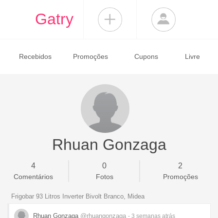
Gatry
Recebidos
Promoções
Cupons
Livre
Rhuan Gonzaga
4
0
2
Comentários
Fotos
Promoções
Frigobar 93 Litros Inverter Bivolt Branco, Midea
Rhuan Gonzaga
@rhuangonzaga
- 3 semanas
atrás