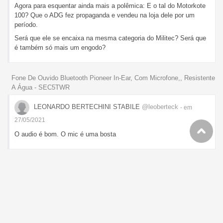
Agora para esquentar ainda mais a polêmica: E o tal do Motorkote
100? Que o ADG fez propaganda e vendeu na loja dele por um
período.
Será que ele se encaixa na mesma categoria do Militec? Será que
é também só mais um engodo?
Fone De Ouvido Bluetooth Pioneer In-Ear, Com Microfone,, Resistente
A Água - SEC5TWR
LEONARDO BERTECHINI STABILE
@leoberteck
- em
27/05/2021
O audio é bom. O mic é uma bosta
Fritadeira Elétrica Sem óleo Airfry Arno Compacta Cfry
LEONARDO BERTECHINI STABILE
@leoberteck
- em
11/05/2021
mac pro 2014