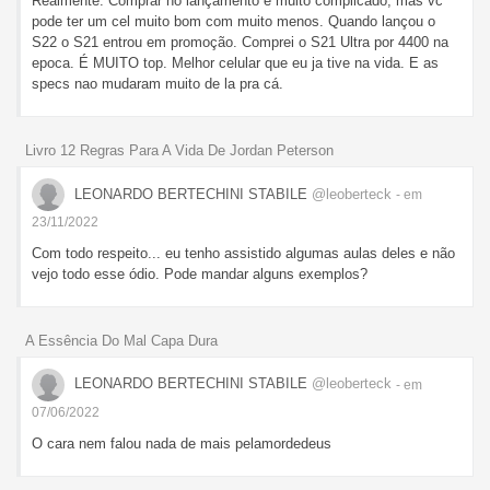
Realmente. Comprar no lançamento é muito complicado, mas vc
pode ter um cel muito bom com muito menos. Quando lançou o
S22 o S21 entrou em promoção. Comprei o S21 Ultra por 4400 na
epoca. É MUITO top. Melhor celular que eu ja tive na vida. E as
specs nao mudaram muito de la pra cá.
Livro 12 Regras Para A Vida De Jordan Peterson
LEONARDO BERTECHINI STABILE
@leoberteck
- em
23/11/2022
Com todo respeito... eu tenho assistido algumas aulas deles e não
vejo todo esse ódio. Pode mandar alguns exemplos?
A Essência Do Mal Capa Dura
LEONARDO BERTECHINI STABILE
@leoberteck
- em
07/06/2022
O cara nem falou nada de mais pelamordedeus