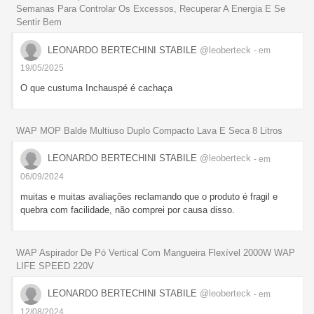
Semanas Para Controlar Os Excessos, Recuperar A Energia E Se
Sentir Bem
LEONARDO BERTECHINI STABILE
@leoberteck
- em
19/05/2025
O que custuma Inchauspé é cachaça
WAP MOP Balde Multiuso Duplo Compacto Lava E Seca 8 Litros
LEONARDO BERTECHINI STABILE
@leoberteck
- em
06/09/2024
muitas e muitas avaliações reclamando que o produto é fragil e
quebra com facilidade, não comprei por causa disso.
WAP Aspirador De Pó Vertical Com Mangueira Flexível 2000W WAP
LIFE SPEED 220V
LEONARDO BERTECHINI STABILE
@leoberteck
- em
12/08/2024