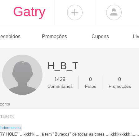
Gatry
ecebidos
Promoções
Cupons
Li
H_B_T
1429
0
0
Comentários
Fotos
Promoções
izonte
/11/2024
iadormesmo
HOLE" ...kkkkk.... lá tem "Buracos" de todas as cores ....kkkkkkkkk....... 