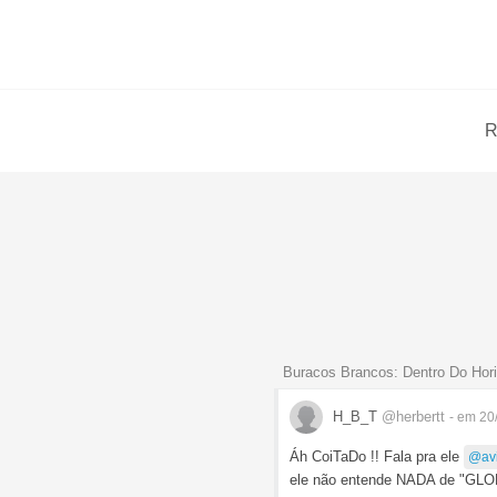
R
Buracos Brancos: Dentro Do Hor
H_B_T
@herbertt
- em 20
Áh CoiTaDo !! Fala pra ele
@av
ele não entende NADA de "GLORY 