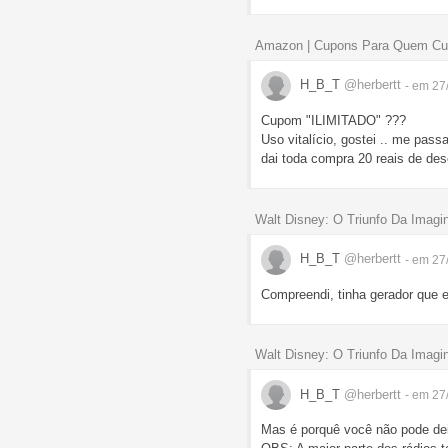
Amazon | Cupons Para Quem Cu
H_B_T
@herbertt
- em 27
Cupom "ILIMITADO" ???
Uso vitalício, gostei .. me passa
dai toda compra 20 reais de desc
Walt Disney: O Triunfo Da Imagi
H_B_T
@herbertt
- em 27
Compreendi, tinha gerador que 
Walt Disney: O Triunfo Da Imagi
H_B_T
@herbertt
- em 27
Mas é porquê você não pode deix