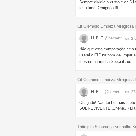
Sempre dividia o custo e os 5 
resultado. Obrigado !!!
Cif Cremoso Limpeza Milagrosa
H_B_T
@herbertt
- em 27
Não que esta comparação seja
usarei o CIF na hora de limpar 
mesmo na minha Specialized.
Cif Cremoso Limpeza Milagrosa
H_B_T
@herbertt
- em 27
Obrigado! Não tenho mais moto
SOBREVIVENTE ...hehe...) Mas
Triângulo Segurança Vermelho B