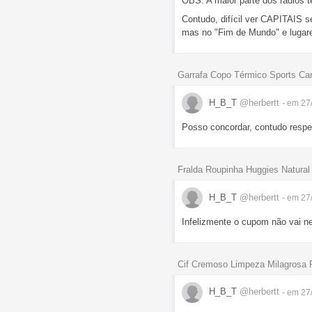
OBS: A maior parte dos rádios t
Contudo, difícil ver CAPITAIS s
mas no "Fim de Mundo" e lugar
Garrafa Copo Térmico Sports Ca
H_B_T
@herbertt
- em 27
Posso concordar, contudo resp
Fralda Roupinha Huggies Natural
H_B_T
@herbertt
- em 27
Infelizmente o cupom não vai n
Cif Cremoso Limpeza Milagrosa
H_B_T
@herbertt
- em 27