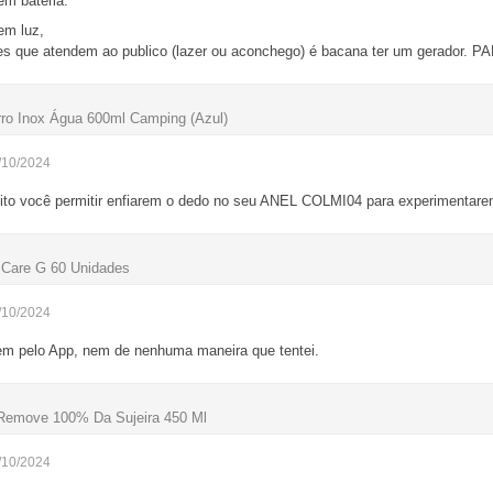
em bateria.
em luz,
es que atendem ao publico (lazer ou aconchego) é bacana ter um gerador. 
rro Inox Água 600ml Camping (Azul)
/10/2024
eito você permitir enfiarem o dedo no seu ANEL COLMI04 para experimentar
 Care G 60 Unidades
/10/2024
em pelo App, nem de nenhuma maneira que tentei.
 Remove 100% Da Sujeira 450 Ml
/10/2024