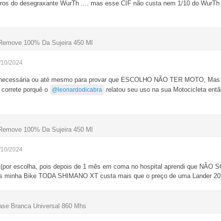
litros do desegraxante WurTh .... mas esse CIF não custa nem 1/10 do WurTh
 Remove 100% Da Sujeira 450 Ml
/10/2024
 necessária ou até mesmo para provar que ESCOLHO NÃO TER MOTO, Mas eu
a correte porquê o
relatou seu uso na sua Motocicleta então
@leonardodicabra
 Remove 100% Da Sujeira 450 Ml
/10/2024
 (por escolha, pois depois de 1 mês em coma no hospital aprendi que N
 minha Bike TODA SHIMANO XT custa mais que o preço de uma Lander 202
ase Branca Universal 860 Mhs