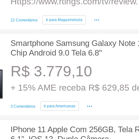
Https://www.rtings.com/tv/review.
...
Ir para
Magazineluiza
22 Comentários
Smartphone Samsung Galaxy Note 
Chip Android 9.0 Tela 6.8"
R$ 3.779,10
+ 15% AME receba R$ 629,85 de
...
Ir para
Americanas
3 Comentários
IPhone 11 Apple Com 256GB, Tela 