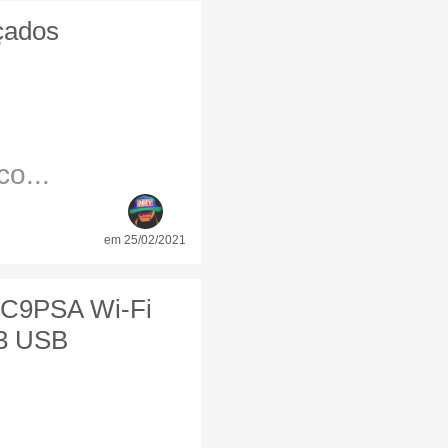
çados
o...
em 25/02/2021
5C9PSA Wi-Fi
 3 USB