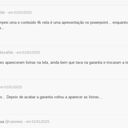
0dx
- em 01/01/2025
comprei uma e conteúdo 4k nela é uma apresentação no powerpoint... enqua
...
brza0dx
- em 01/01/2025
 apareceram listras na tela, ainda bem que tava na garantia e trocaram a te
em 01/01/2025
... Depois de acabar a garantia voltou a aparecer as listras...
Lua
@varoneis
- em 01/01/2025