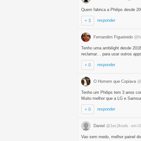
Quem fabrica a Philips desde 20
responder
+ 3
Fernandim Figueiredo
@fe
Tenho uma ambilight desde 2018
reclamar… para usar outros apps
responder
+ 0
O Homem que Copiava
@
Tenho um Philips tem 3 anos co
Muito melhor que a LG e Samsun
responder
+ 0
Daniel
@1ec2kseb
- em 0
Vao sem medo, melhor painel do