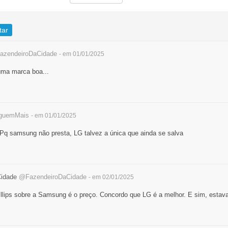
tar
zendeiroDaCidade
- em 01/01/2025
uma marca boa...
guemMais
- em 01/01/2025
Pq samsung não presta, LG talvez a única que ainda se salva
Cidade
@FazendeiroDaCidade
- em 02/01/2025
llips sobre a Samsung é o preço. Concordo que LG é a melhor. E sim, estav