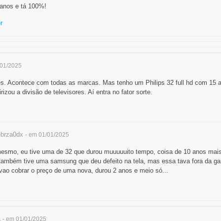
 anos e tá 100%!
r
/01/2025
les. Acontece com todas as marcas. Mas tenho um Philips 32 full hd com 15 
rizou a divisão de televisores. Aí entra no fator sorte.
brza0dx
- em 01/01/2025
esmo, eu tive uma de 32 que durou muuuuuito tempo, coisa de 10 anos mais
 também tive uma samsung que deu defeito na tela, mas essa tava fora da gar
vao cobrar o preço de uma nova, durou 2 anos e meio só...
a
- em 01/01/2025