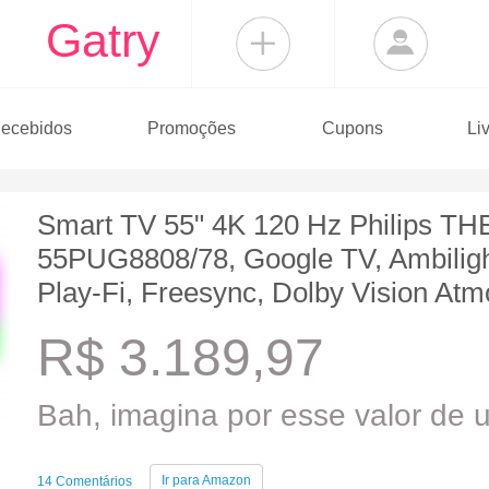
Gatry
ecebidos
Promoções
Cupons
Li
Smart TV 55" 4K 120 Hz Philips T
55PUG8808/78, Google TV, Ambiligh
Play-Fi, Freesync, Dolby Vision A
R$ 3.189,97
Bah, imagina por esse valor de u
Ir para
Amazon
14 Comentários