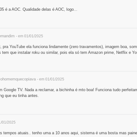
05 é a AOC. Qualidade delas é AOC, logo...
rnandim
- em 01/01/2025
, pra YouTube ela funciona lindamente (zero travamentos), imagem boa, s
 tem que instalar roku ou similar, pois ela só tem Amazon prime, Netflix e 
ohomemquecopiava
- em 01/01/2025
m Google TV. Nada a reclamar, a bichinha é mto boa! Funciona tudo perfeit
g que eu tinha antes.
1/01/2025
s tempos atuais.. tenho uma a 10 anos aqui, sistema é uma bosta mas pain