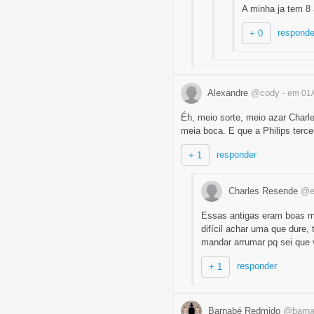
A minha ja tem 8
responde
+ 0
Alexandre
@cody
- em 01
Éh, meio sorte, meio azar Char
meia boca. E que a Philips tercei
responder
+ 1
Charles Resende
@e
Essas antigas eram boas m
difícil achar uma que dure,
mandar arrumar pq sei que 
responder
+ 1
Barnabé Redmido
@barn