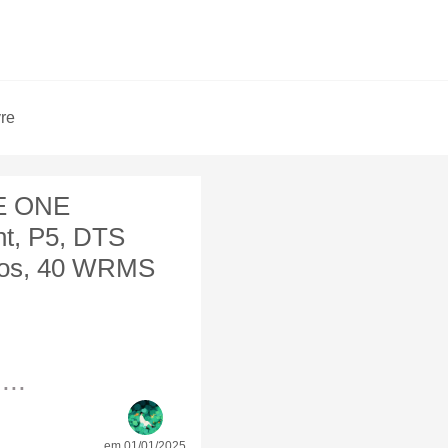
vre
HE ONE
t, P5, DTS
tmos, 40 WRMS
...
em 01/01/2025