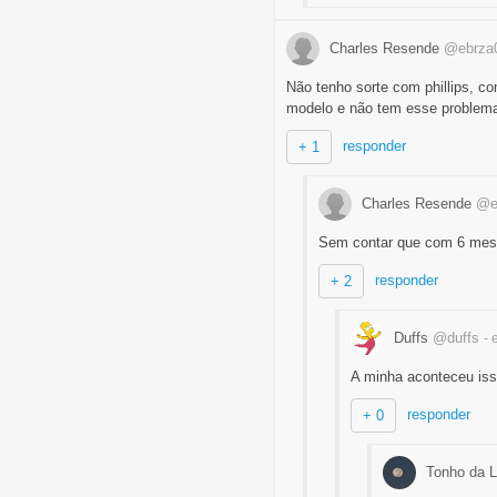
Charles Resende
@ebrza
Não tenho sorte com phillips, 
modelo e não tem esse problema
responder
+ 1
Charles Resende
@e
Sem contar que com 6 meses
responder
+ 2
Duffs
@duffs
- 
A minha aconteceu isso
responder
+ 0
Tonho da 