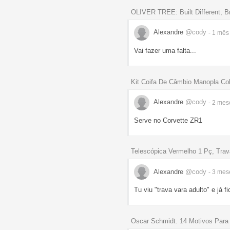
OLIVER TREE: Built Different, Bro
Alexandre
@cody
- 1 mê
Vai fazer uma falta...
Kit Coifa De Câmbio Manopla Co
Alexandre
@cody
- 2 me
Serve no Corvette ZR1
Telescópica Vermelho 1 Pç, Trav
Alexandre
@cody
- 3 me
Tu viu "trava vara adulto" e já f
Oscar Schmidt. 14 Motivos Para 