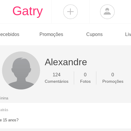
Gatry
ecebidos
Promoções
Cupons
Li
Alexandre
124
0
0
Comentários
Fotos
Promoções
inina
s
atrás
de 15 anos?