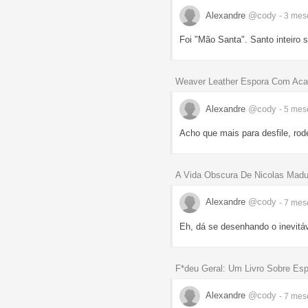
Alexandre
@cody
- 3 me
Foi "Mão Santa". Santo inteiro 
Weaver Leather Espora Com Aca
Alexandre
@cody
- 5 me
Acho que mais para desfile, rode
A Vida Obscura De Nicolas Madu
Alexandre
@cody
- 7 me
Eh, dá se desenhando o inevitá
F*deu Geral: Um Livro Sobre Es
Alexandre
@cody
- 7 me