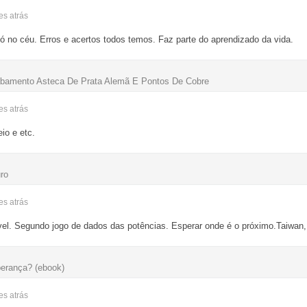
ses
atrás
só no céu. Erros e acertos todos temos. Faz parte do aprendizado da vida.
bamento Asteca De Prata Alemã E Pontos De Cobre
ses
atrás
io e etc.
ro
ses
atrás
vel. Segundo jogo de dados das potências. Esperar onde é o próximo.Taiwan,
perança? (ebook)
ses
atrás