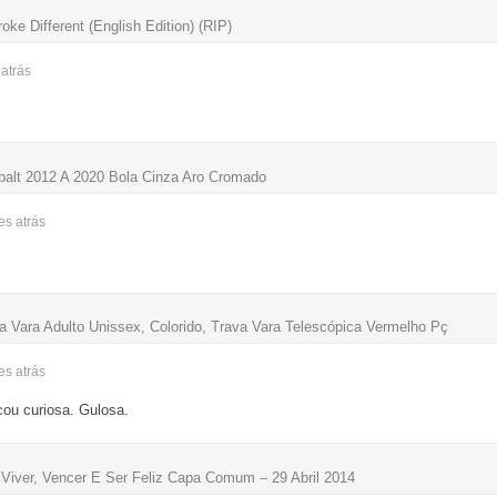
ke Different (English Edition) (RIP)
s
atrás
balt 2012 A 2020 Bola Cinza Aro Cromado
ses
atrás
a Vara Adulto Unissex, Colorido, Trava Vara Telescópica Vermelho Pç
ses
atrás
icou curiosa. Gulosa.
Viver, Vencer E Ser Feliz Capa Comum – 29 Abril 2014