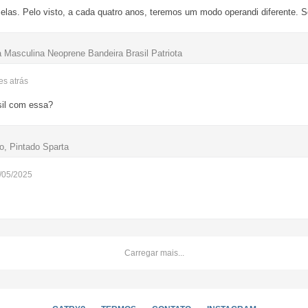
as. Pelo visto, a cada quatro anos, teremos um modo operandi diferente. 
ca Masculina Neoprene Bandeira Brasil Patriota
ses
atrás
sil com essa?
, Pintado Sparta
/05/2025
Carregar mais...