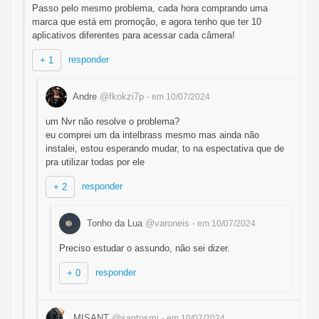
Passo pelo mesmo problema, cada hora comprando uma
marca que está em promoção, e agora tenho que ter 10
aplicativos diferentes para acessar cada câmera!
responder
+ 1
Andre
@fkokzi7p
- em 10/07/2024
um Nvr não resolve o problema?
eu comprei um da intelbrass mesmo mas ainda não
instalei, estou esperando mudar, to na espectativa que de
pra utilizar todas por ele
responder
+ 2
Tonho da Lua
@varoneis
- em 10/07/2024
Preciso estudar o assundo, não sei dizer.
responder
+ 0
MISANT
@santosmi
- em 10/07/2024