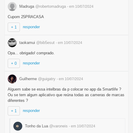
Madruga
@robertomadruga
- em 10/07/2024
Cupom 25PRACASA
responder
+ 1
taokamui
@bib5esut
- em 10/07/2024
Opa... obrigado! comprado.
responder
+ 0
Guilherme
@guigatry
- em 10/07/2024
Alguem sabe se essa intelbras da p colocar no app da Smartlife ?
Ou se tem algum aplicativo que reúna todas as cameras de marcas
diferentes ?
responder
+ 1
Tonho da Lua
@varoneis
- em 10/07/2024