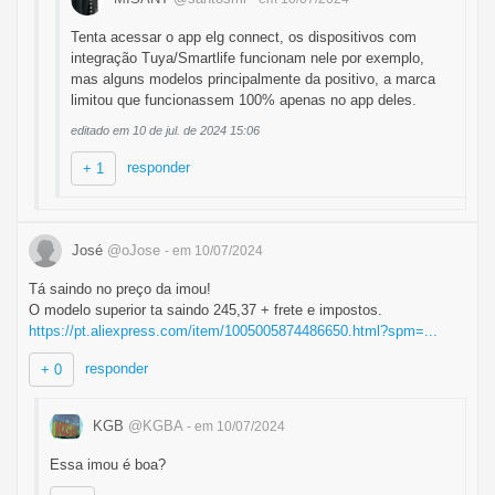
Tenta acessar o app elg connect, os dispositivos com
integração Tuya/Smartlife funcionam nele por exemplo,
mas alguns modelos principalmente da positivo, a marca
limitou que funcionassem 100% apenas no app deles.
editado em 10 de jul. de 2024 15:06
responder
+ 1
José
@oJose
- em 10/07/2024
Tá saindo no preço da imou!
O modelo superior ta saindo 245,37 + frete e impostos.
https://pt.aliexpress.com/item/1005005874486650.html?spm=...
responder
+ 0
KGB
@KGBA
- em 10/07/2024
Essa imou é boa?