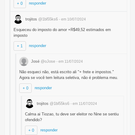
responder
+ 0
trojitos
@1bl55ks6
- em 10/07/2024
Esqueceu do imposto do amor +R$49,52 estimados em
imposto
responder
+ 1
José
@oJose
- em 11/07/2024
Não esqueci não, está escrito ali "+ frete e impostos."
Agora se você tem leitura seletiva, não é problema meu.
responder
+ 0
trojitos
@1bl55ks6
- em 11/07/2024
Calma ai Tiozao, tu deve ser eleitor no Nine se sentiu
ofendido?
responder
+ 0