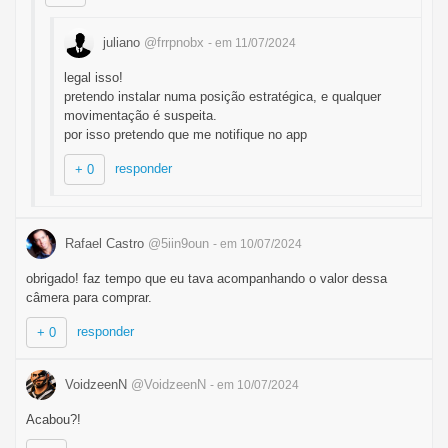
juliano
@frrpnobx
- em 11/07/2024
legal isso!
pretendo instalar numa posição estratégica, e qualquer
movimentação é suspeita.
por isso pretendo que me notifique no app
responder
+ 0
Rafael Castro
@5iin9oun
- em 10/07/2024
obrigado! faz tempo que eu tava acompanhando o valor dessa
câmera para comprar.
responder
+ 0
VoidzeenN
@VoidzeenN
- em 10/07/2024
Acabou?!