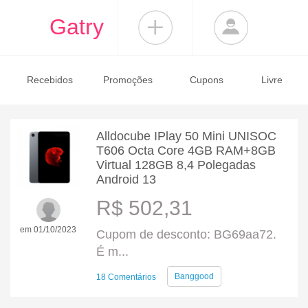
Gatry
Recebidos
Promoções
Cupons
Livre
Alldocube IPlay 50 Mini UNISOC
T606 Octa Core 4GB RAM+8GB
Virtual 128GB 8,4 Polegadas
Android 13
R$ 502,31
em 01/10/2023
Cupom de desconto: BG69aa72.
É m...
Banggood
18 Comentários