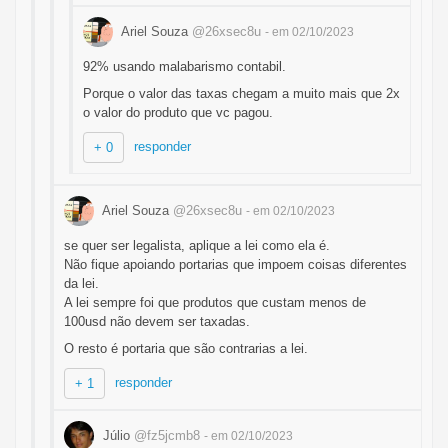
Ariel Souza
@26xsec8u
- em 02/10/2023
92% usando malabarismo contabil.
Porque o valor das taxas chegam a muito mais que 2x
o valor do produto que vc pagou.
responder
+ 0
Ariel Souza
@26xsec8u
- em 02/10/2023
se quer ser legalista, aplique a lei como ela é.
Não fique apoiando portarias que impoem coisas diferentes
da lei.
A lei sempre foi que produtos que custam menos de
100usd não devem ser taxadas.
O resto é portaria que são contrarias a lei.
responder
+ 1
Júlio
@fz5jcmb8
- em 02/10/2023