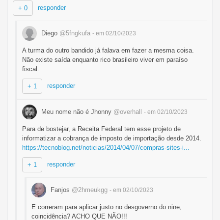
responder
+ 0
Diego
@5fngkufa
- em 02/10/2023
A turma do outro bandido já falava em fazer a mesma coisa.
Não existe saída enquanto rico brasileiro viver em paraíso
fiscal.
responder
+ 1
Meu nome não é Jhonny
@overhall
- em 02/10/2023
Para de bostejar, a Receita Federal tem esse projeto de
informatizar a cobrança de imposto de importação desde 2014.
https://tecnoblog.net/noticias/2014/04/07/compras-sites-i...
responder
+ 1
Fanjos
@2hmeukgg
- em 02/10/2023
E correram para aplicar justo no desgoverno do nine,
coincidência? ACHO QUE NÃO!!!