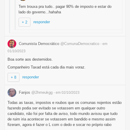
Tem trouxa pra tudo.. pagar 90% de imposto e estar do
lado do governo...hahaha
responder
+ 2
Comunista Democrático
@ComunaDemocratico
- em
01/10/2023
Boa sorte aos destemidos.
Companheiro Taxad está cada dia mais voraz.
responder
+ 8
Fanjos
@2hmeukgg
- em 02/10/2023
Todas as taxas, impostos e roubos que os comunas nojentos estão
fazendo podia ser evitado se votassem em qualquer outro
candidato, não foi por falta de aviso, todo mundo avisou que tudo
de ruim iria acontecer se votassem em bandido e mesmo assim
fizeram, agora é fazer o L com o dedo e socar no próprio rabo