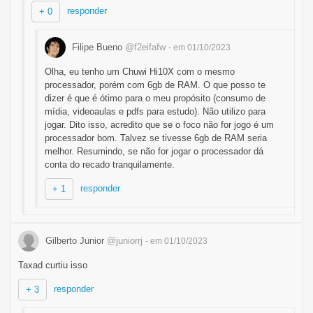
responder
+ 0
Filipe Bueno
@f2eifafw
- em 01/10/2023
Olha, eu tenho um Chuwi Hi10X com o mesmo
processador, porém com 6gb de RAM. O que posso te
dizer é que é ótimo para o meu propósito (consumo de
mídia, videoaulas e pdfs para estudo). Não utilizo para
jogar. Dito isso, acredito que se o foco não for jogo é um
processador bom. Talvez se tivesse 6gb de RAM seria
melhor. Resumindo, se não for jogar o processador dá
conta do recado tranquilamente.
responder
+ 1
Gilberto Junior
@juniorrj
- em 01/10/2023
Taxad curtiu isso
responder
+ 3