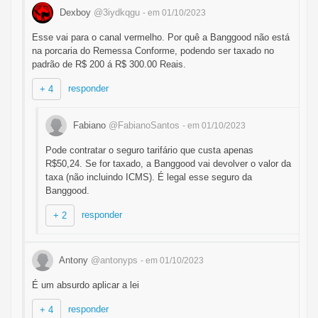
Dexboy
@3iydkqgu
- em 01/10/2023
Esse vai para o canal vermelho. Por quê a Banggood não está
na porcaria do Remessa Conforme, podendo ser taxado no
padrão de R$ 200 á R$ 300.00 Reais.
responder
+ 4
Fabiano
@FabianoSantos
- em 01/10/2023
Pode contratar o seguro tarifário que custa apenas
R$50,24. Se for taxado, a Banggood vai devolver o valor da
taxa (não incluindo ICMS). É legal esse seguro da
Banggood.
responder
+ 2
Antony
@antonyps
- em 01/10/2023
É um absurdo aplicar a lei
responder
+ 4