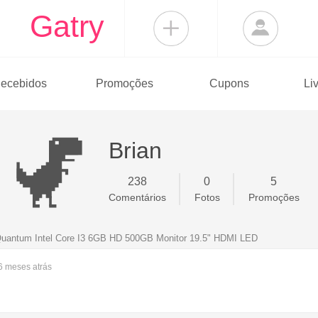
Gatry
ecebidos
Promoções
Cupons
Li
Brian
238
0
5
Comentários
Fotos
Promoções
uantum Intel Core I3 6GB HD 500GB Monitor 19.5" HDMI LED
 6 meses
atrás