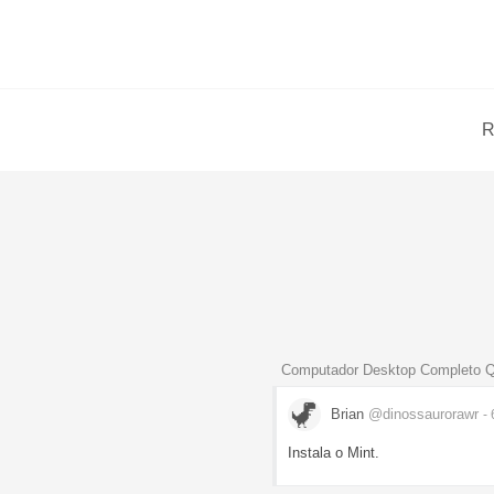
R
Computador Desktop Completo Q
Brian
@dinossaurorawr
-
Instala o Mint.