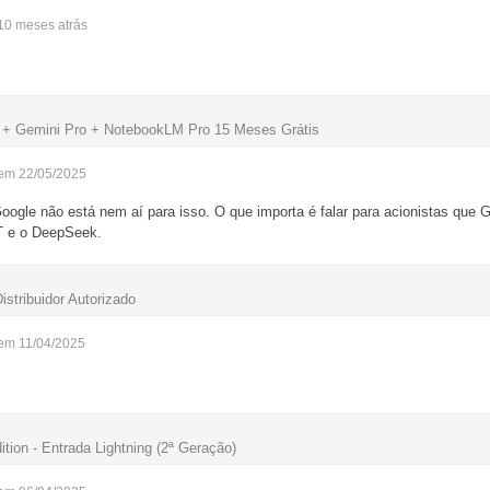
 10 meses
atrás
B + Gemini Pro + NotebookLM Pro 15 Meses Grátis
 em 22/05/2025
gle não está nem aí para isso. O que importa é falar para acionistas que 
 e o DeepSeek.
istribuidor Autorizado
 em 11/04/2025
ion - Entrada Lightning (2ª Geração)