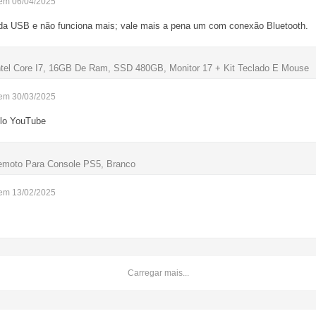
 em 06/04/2025
a USB e não funciona mais; vale mais a pena um com conexão Bluetooth.
tel Core I7, 16GB De Ram, SSD 480GB, Monitor 17 + Kit Teclado E Mouse
 em 30/03/2025
elo YouTube
Remoto Para Console PS5, Branco
 em 13/02/2025
Carregar mais...