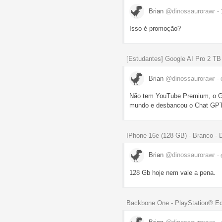
Brian
@dinossaurorawr
-
Isso é promoção?
[Estudantes] Google AI Pro 2 T
Brian
@dinossaurorawr
-
Não tem YouTube Premium, o Goo
mundo e desbancou o Chat GPT
IPhone 16e (128 GB) - Branco - D
Brian
@dinossaurorawr
-
128 Gb hoje nem vale a pena.
Backbone One - PlayStation® Edit