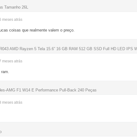
lus Tamanho 26L
 6 meses
atrás
cas coisas que realmente valem o preço.
5-R043 AMD Rayzen 5 Tela 15.6” 16 GB RAM 512 GB SSD Full HD LED IPS 
 7 meses
atrás
 ram.
des-AMG F1 W14 E Performance Pull-Back 240 Peças
 8 meses
atrás
o