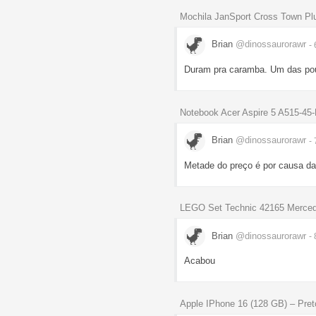
Mochila JanSport Cross Town P
Brian
@dinossaurorawr
-
Duram pra caramba. Um das pou
Notebook Acer Aspire 5 A515-4
Brian
@dinossaurorawr
-
Metade do preço é por causa da
LEGO Set Technic 42165 Merce
Brian
@dinossaurorawr
-
Acabou
Apple IPhone 16 (128 GB) – Pret