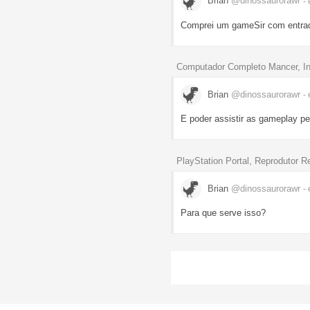
Brian
@dinossaurorawr
-
Comprei um gameSir com entrad
Computador Completo Mancer, In
Brian
@dinossaurorawr
-
E poder assistir as gameplay p
PlayStation Portal, Reprodutor 
Brian
@dinossaurorawr
-
Para que serve isso?