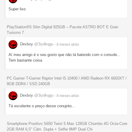
Super lixo
PlayStation®5 Slim Digital 825GB – Pacote ASTRO BOT E Gran
Turismo 7
Dexboy
@3iydkqgu
- 8 meses
atrás
Aí meu amigo é o seu gosto que não tá batendo com o console...
Tem bastante coisa
PC Gamer T-Gamer Raptor Intel I5 10400 / AMD Radeon RX 6650XT /
8GB DDR4 / SSD 240GB
Dexboy
@3iydkqgu
- 8 meses
atrás
Tá excelente o preço desse conujnto...
Smartphone Positivo S650 Twist 5 Max 128GB Chumbo 4G Octa-Core
2GB RAM 6,5" Câm. Dupla + Selfie 8MP Dual Chi