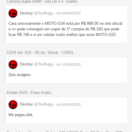
Câmera Dupla 50MP, Tela De 6.5, Grafite
Dexboy
@3iydkqgu
- em 09/06/2024
Cara sinceramente o MOTO G34 está por R$ 899.00 no site oficial
e vc pode conseguir um cupor de 1ª compra de R$ 150 que pode
ficar R$ 749 e é um celular muito melhor que esse MOTO G53.
CD-R Vel. 52X - 50 Un. Shrink - CD051
Dexboy
@3iydkqgu
- em 15/04/2024
Que exagero
Kinder OVO - Frete Grátis
Dexboy
@3iydkqgu
- em 01/04/2024
Me pegou kkk