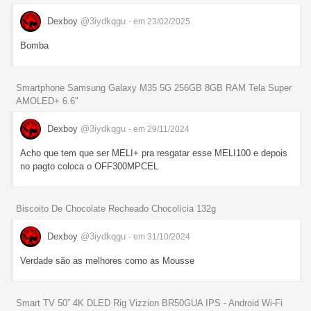
Dexboy
@3iydkqgu
- em 23/02/2025
Bomba
Smartphone Samsung Galaxy M35 5G 256GB 8GB RAM Tela Super
AMOLED+ 6.6"
Dexboy
@3iydkqgu
- em 29/11/2024
Acho que tem que ser MELI+ pra resgatar esse MELI100 e depois
no pagto coloca o OFF300MPCEL
Biscoito De Chocolate Recheado Chocolícia 132g
Dexboy
@3iydkqgu
- em 31/10/2024
Verdade são as melhores como as Mousse
Smart TV 50” 4K DLED Rig Vizzion BR50GUA IPS - Android Wi-Fi