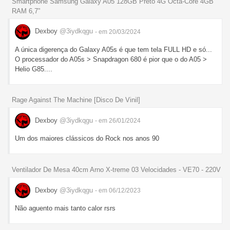
Smartphone Samsung Galaxy A05 128GB Preto 4G Octa-Core 4GB
RAM 6,7”
Dexboy
@3iydkqgu
- em 20/03/2024
A única digerença do Galaxy A05s é que tem tela FULL HD e só...
O processador do A05s > Snapdragon 680 é pior que o do A05 >
Helio G85....
Rage Against The Machine [Disco De Vinil]
Dexboy
@3iydkqgu
- em 26/01/2024
Um dos maiores clássicos do Rock nos anos 90
Ventilador De Mesa 40cm Arno X-treme 03 Velocidades - VE70 - 220V
Dexboy
@3iydkqgu
- em 06/12/2023
Não aguento mais tanto calor rsrs