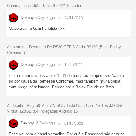
Camisa Esquadrão Bahia II 2022 Torcedor
Dexboy
@3iydkqgu
- em 24/11/2023
Macetaram a Galinha falida kkk
Aliexpress - Desconto De R$20 OFF A Cada R$100 (BlackFriday
Chinesa!!)
Dexboy
@3iydkqgu
- em 11/11/2023
Essa é sem dúvidas a pior 11.11 de todos os tempos rsrs Nãpo é
só por causa da Remessa Conforme, mas também muita coisa
com preço inflacionado. Parece até a Balck Fraude do Brasil.
Alldocube IPlay 50 Mini UNISOC T606 Octa Core 4GB RAM+8GB
Virtual 128GB 8,4 Polegadas Android 13
Dexboy
@3iydkqgu
- em 01/10/2023
Esse vai para o canal vermelho. Por quê a Banggood não está na