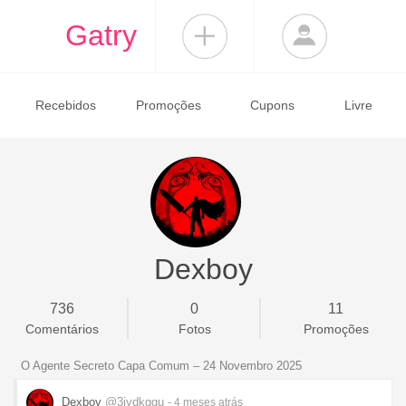
Gatry
Recebidos
Promoções
Cupons
Livre
Dexboy
736
0
11
Comentários
Fotos
Promoções
O Agente Secreto Capa Comum – 24 Novembro 2025
Dexboy
@3iydkqgu
- 4 meses
atrás