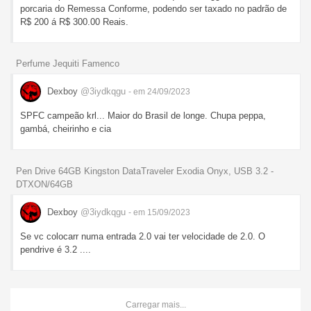
porcaria do Remessa Conforme, podendo ser taxado no padrão de
R$ 200 á R$ 300.00 Reais.
Perfume Jequiti Famenco
Dexboy
@3iydkqgu
- em 24/09/2023
SPFC campeão krl... Maior do Brasil de longe. Chupa peppa,
gambá, cheirinho e cia
Pen Drive 64GB Kingston DataTraveler Exodia Onyx, USB 3.2 -
DTXON/64GB
Dexboy
@3iydkqgu
- em 15/09/2023
Se vc colocarr numa entrada 2.0 vai ter velocidade de 2.0. O
pendrive é 3.2 ....
Carregar mais...